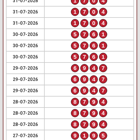
1
7
0
4
31-07-2026
1
7
0
4
31-07-2026
1
7
0
4
31-07-2026
5
7
6
1
30-07-2026
5
7
6
1
30-07-2026
5
7
6
1
30-07-2026
6
9
4
7
29-07-2026
6
9
4
7
29-07-2026
6
9
4
7
29-07-2026
8
7
9
4
28-07-2026
8
7
9
4
28-07-2026
8
7
9
4
28-07-2026
9
1
9
5
27-07-2026