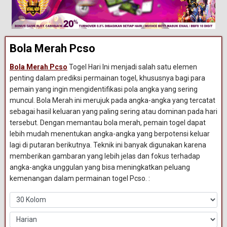
Bola Merah Pcso
Bola Merah Pcso
Togel Hari Ini menjadi salah satu elemen
penting dalam prediksi permainan togel, khususnya bagi para
pemain yang ingin mengidentifikasi pola angka yang sering
muncul. Bola Merah ini merujuk pada angka-angka yang tercatat
sebagai hasil keluaran yang paling sering atau dominan pada hari
tersebut. Dengan memantau bola merah, pemain togel dapat
lebih mudah menentukan angka-angka yang berpotensi keluar
lagi di putaran berikutnya. Teknik ini banyak digunakan karena
memberikan gambaran yang lebih jelas dan fokus terhadap
angka-angka unggulan yang bisa meningkatkan peluang
kemenangan dalam permainan togel Pcso. :