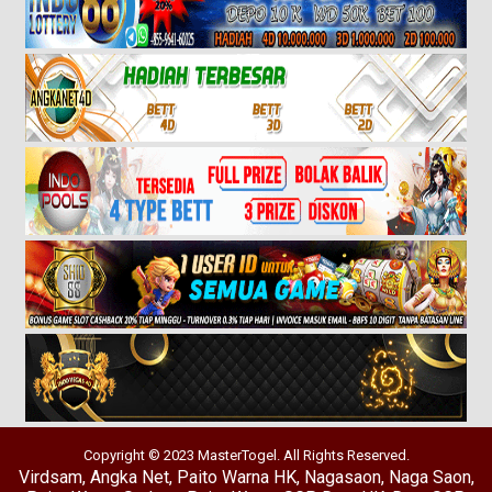
Copyright © 2023 MasterTogel. All Rights Reserved.
Virdsam
,
Angka Net
,
Paito Warna HK
,
Nagasaon
,
Naga Saon
,