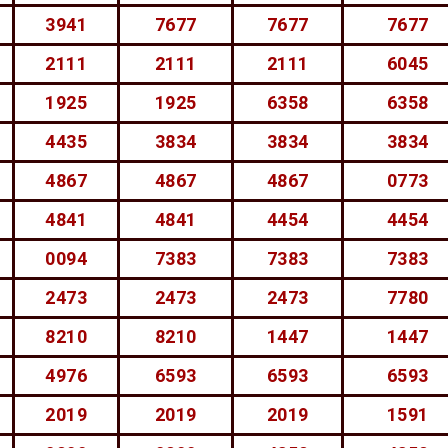
3941
7677
7677
7677
2111
2111
2111
6045
1925
1925
6358
6358
4435
3834
3834
3834
4867
4867
4867
0773
4841
4841
4454
4454
0094
7383
7383
7383
2473
2473
2473
7780
8210
8210
1447
1447
4976
6593
6593
6593
2019
2019
2019
1591