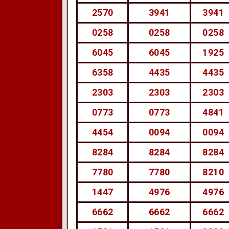
2570
3941
3941
0258
0258
0258
6045
6045
1925
6358
4435
4435
2303
2303
2303
0773
0773
4841
4454
0094
0094
8284
8284
8284
7780
7780
8210
1447
4976
4976
6662
6662
6662