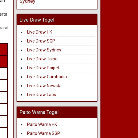
tan
Sydney
l
erta
Live Draw Togel
asil
Live Draw HK
Live Draw SGP
Live Draw Sydney
Live Draw Taipei
Live Draw Poipet
Live Draw Cambodia
Live Draw Nevada
Live Draw Laos
Paito Warna Togel
Paito Warna HK
Paito Warna SGP