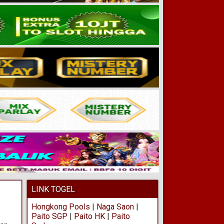
LINK TOGEL
Hongkong Pools
|
Naga Saon
|
Paito SGP
|
Paito HK
|
Paito