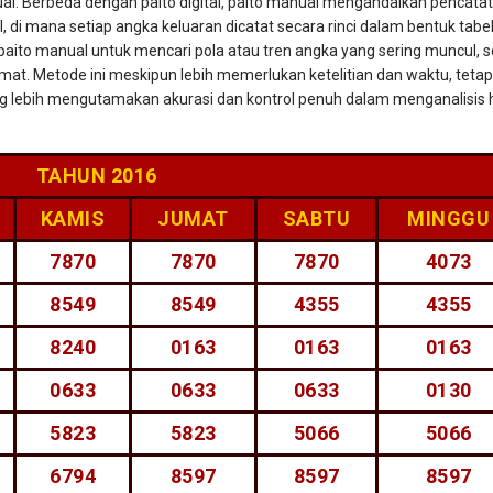
al. Berbeda dengan paito digital, paito manual mengandalkan pencata
, di mana setiap angka keluaran dicatat secara rinci dalam bentuk tabe
aito manual untuk mencari pola atau tren angka yang sering muncul, s
at. Metode ini meskipun lebih memerlukan ketelitian dan waktu, tetap
ng lebih mengutamakan akurasi dan kontrol penuh dalam menganalisis h
TAHUN 2016
KAMIS
JUMAT
SABTU
MINGGU
7870
7870
7870
4073
8549
8549
4355
4355
8240
0163
0163
0163
0633
0633
0633
0130
5823
5823
5066
5066
6794
8597
8597
8597