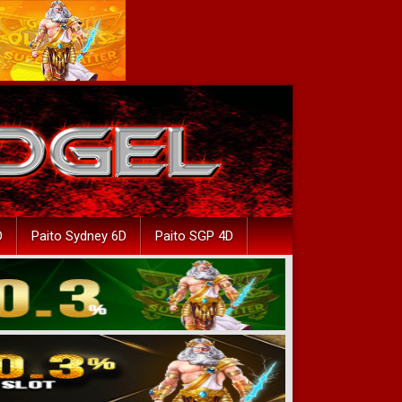
D
Paito Sydney 6D
Paito SGP 4D