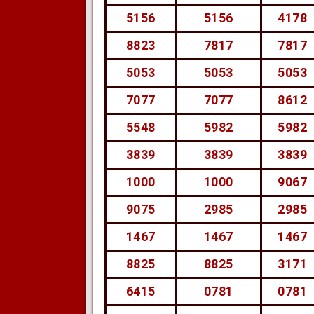
5156
5156
4178
8823
7817
7817
5053
5053
5053
7077
7077
8612
5548
5982
5982
3839
3839
3839
1000
1000
9067
9075
2985
2985
1467
1467
1467
8825
8825
3171
6415
0781
0781