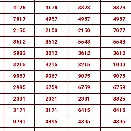
4178
4178
8823
8823
7817
4957
4957
4957
2150
2150
2150
7077
8612
8612
5548
5548
5982
3612
3612
3612
3215
3215
3215
1000
9067
9067
9075
9075
2985
6759
6759
6759
2331
2331
2331
8825
3171
3171
6415
6415
0781
4895
4895
4895