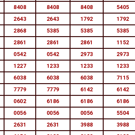
8408
8408
8408
5405
2643
2643
1792
1792
2868
5385
5385
5385
2861
2861
2861
1152
0542
0542
2973
2973
1227
1233
1233
1233
6038
6038
6038
7115
7779
7779
6142
6142
0602
6186
6186
6186
0056
0056
0056
5504
2631
2631
3988
3988