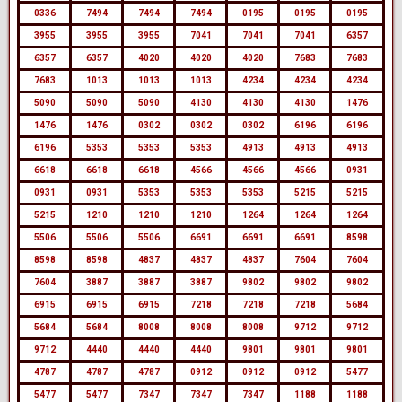
0336
7494
7494
7494
0195
0195
0195
3955
3955
3955
7041
7041
7041
6357
6357
6357
4020
4020
4020
7683
7683
7683
1013
1013
1013
4234
4234
4234
5090
5090
5090
4130
4130
4130
1476
1476
1476
0302
0302
0302
6196
6196
6196
5353
5353
5353
4913
4913
4913
6618
6618
6618
4566
4566
4566
0931
0931
0931
5353
5353
5353
5215
5215
5215
1210
1210
1210
1264
1264
1264
5506
5506
5506
6691
6691
6691
8598
8598
8598
4837
4837
4837
7604
7604
7604
3887
3887
3887
9802
9802
9802
6915
6915
6915
7218
7218
7218
5684
5684
5684
8008
8008
8008
9712
9712
9712
4440
4440
4440
9801
9801
9801
4787
4787
4787
0912
0912
0912
5477
5477
5477
7347
7347
7347
1188
1188