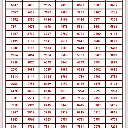
6947
2055
2055
2055
0687
0687
0687
7657
7657
7657
7907
7907
7907
1352
1352
1352
9186
9186
9186
7371
7371
7371
4678
4678
4678
5561
5561
5561
3707
3707
3707
0702
0702
0702
0199
0199
0199
9611
9611
9611
8580
8580
8580
9183
9183
9183
9418
9418
9418
2064
2064
2064
5507
5507
5507
9820
9820
9820
6043
6043
6043
2093
2093
2093
3085
3085
3085
0082
0082
0082
3114
3114
3114
1789
1789
1789
2753
2753
2753
6199
6199
6199
6178
6178
6178
8615
8615
8615
7293
7293
7293
5531
5531
5531
7855
7855
7855
7328
7328
7328
0445
0445
0445
5807
5807
5807
3919
3919
3919
0815
0815
0815
9563
9563
9563
0751
0751
0751
9701
9701
9701
7591
7591
7591
7278
7278