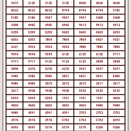
9413
2125
2125
2125
6560
6560
6560
8522
8522
8522
8794
8794
8794
5185
5185
5185
9907
9907
9907
3408
3408
3408
6965
6965
6965
9012
9012
9012
0230
0230
0230
0603
0603
0603
6353
6353
6353
7804
7804
7804
0421
0421
0421
9354
9354
9354
7880
7880
7880
9594
9594
9594
6125
6125
6125
9717
9717
9717
9123
9123
9123
3898
3898
3898
0276
0276
0276
3597
3597
3597
3985
3985
3985
5821
5821
5821
8480
8480
8480
2672
2672
2672
2617
2617
2617
9928
9928
9928
5523
5523
5523
5034
5034
5034
1921
1921
1921
4636
4636
4636
4653
4653
4653
9680
9680
9680
4391
4391
4391
2752
2752
2752
2976
2976
2976
5702
5702
5702
6093
6093
6093
5376
5376
5376
0266
0266