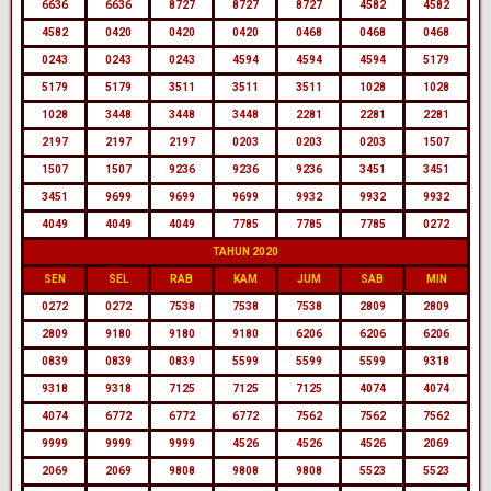
6636
6636
8727
8727
8727
4582
4582
4582
0420
0420
0420
0468
0468
0468
0243
0243
0243
4594
4594
4594
5179
5179
5179
3511
3511
3511
1028
1028
1028
3448
3448
3448
2281
2281
2281
2197
2197
2197
0203
0203
0203
1507
1507
1507
9236
9236
9236
3451
3451
3451
9699
9699
9699
9932
9932
9932
4049
4049
4049
7785
7785
7785
0272
TAHUN 2020
SEN
SEL
RAB
KAM
JUM
SAB
MIN
0272
0272
7538
7538
7538
2809
2809
2809
9180
9180
9180
6206
6206
6206
0839
0839
0839
5599
5599
5599
9318
9318
9318
7125
7125
7125
4074
4074
4074
6772
6772
6772
7562
7562
7562
9999
9999
9999
4526
4526
4526
2069
2069
2069
9808
9808
9808
5523
5523