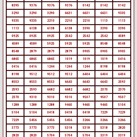
8395
9376
9376
9376
0142
0142
0142
3290
3290
3290
6631
6631
6631
9335
9335
9335
2210
2210
2210
1113
1113
1113
6138
6138
6138
3390
3390
3390
0925
0925
0925
2542
2542
2542
4589
4589
4589
5925
5925
5925
8548
8548
8548
2879
2879
2879
0905
0905
0905
6865
6865
6865
1019
1019
1019
0416
0416
0416
1244
1244
1244
8198
8198
8198
9512
9512
9512
6404
6404
6404
8553
8553
8553
6643
6643
6643
2593
2593
2593
6682
6682
6682
2370
2370
2370
9310
9310
9310
9507
9507
9507
1288
1288
1288
9465
9465
9465
5104
5104
5104
0418
0418
0418
7229
7229
7229
5456
5456
5456
3266
3266
3266
3773
3773
3773
5318
5318
5318
2820
2820
2820
5704
5704
5704
3319
3319