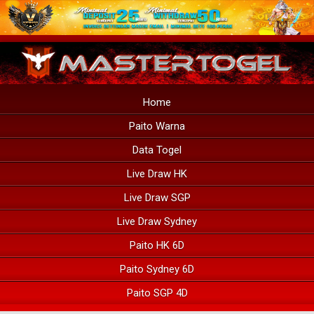
Home
Paito Warna
Data Togel
Live Draw HK
Live Draw SGP
Live Draw Sydney
Paito HK 6D
Paito Sydney 6D
Paito SGP 4D