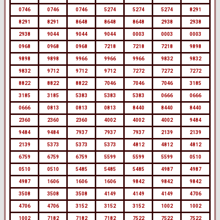
0746
0746
0746
5274
5274
5274
8291
8291
8291
8648
8648
8648
2938
2938
2938
9044
9044
9044
0003
0003
0003
0968
0968
0968
7218
7218
7218
9898
9898
9898
9966
9966
9966
9832
9832
9832
9712
9712
9712
7272
7272
7272
8822
8822
8822
7046
7046
7046
3185
3185
3185
5383
5383
5383
0666
0666
0666
0813
0813
0813
8440
8440
8440
2360
2360
2360
4002
4002
4002
9484
9484
9484
7937
7937
7937
2139
2139
2139
5373
5373
5373
4812
4812
4812
6759
6759
6759
5599
5599
5599
0510
0510
0510
5485
5485
5485
4987
4987
4987
1606
1606
1606
9842
9842
9842
3508
3508
3508
4149
4149
4149
4706
4706
4706
3152
3152
3152
1002
1002
1002
7182
7182
7182
7522
7522
7522