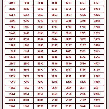
2304
1548
1548
1548
3371
3371
3371
2520
2520
2520
5320
5320
5320
6054
6054
6054
6857
6857
6857
4326
4326
4326
9729
9729
9729
5348
5348
5348
1605
1605
1605
1793
1793
1793
9740
9740
9740
6353
6353
6353
8799
8799
8799
8694
8694
8694
5033
5033
5033
1983
1983
1983
5152
5152
5152
1498
1498
1498
9683
9683
9683
3343
3343
3343
3959
3959
3959
8900
8900
8900
2392
2392
2392
7536
7536
7536
4503
4503
4503
6997
6997
6997
8190
8190
8190
9503
9503
9503
3868
3868
3868
7297
7297
7297
1276
1276
1276
1860
1860
1860
2679
2679
2679
2561
2561
2561
0461
0461
0461
2965
2965
2965
3831
3831
3831
7102
7102
7102
1969
1969
1969
3199
3199
3199
6670
6670