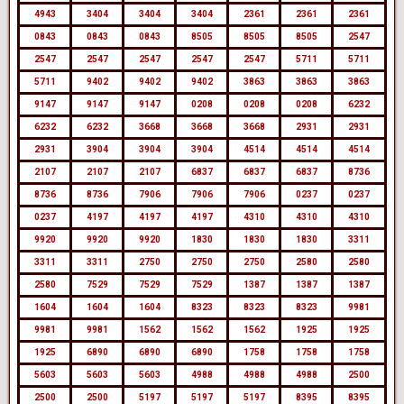
4943
3404
3404
3404
2361
2361
2361
0843
0843
0843
8505
8505
8505
2547
2547
2547
2547
2547
2547
5711
5711
5711
9402
9402
9402
3863
3863
3863
9147
9147
9147
0208
0208
0208
6232
6232
6232
3668
3668
3668
2931
2931
2931
3904
3904
3904
4514
4514
4514
2107
2107
2107
6837
6837
6837
8736
8736
8736
7906
7906
7906
0237
0237
0237
4197
4197
4197
4310
4310
4310
9920
9920
9920
1830
1830
1830
3311
3311
3311
2750
2750
2750
2580
2580
2580
7529
7529
7529
1387
1387
1387
1604
1604
1604
8323
8323
8323
9981
9981
9981
1562
1562
1562
1925
1925
1925
6890
6890
6890
1758
1758
1758
5603
5603
5603
4988
4988
4988
2500
2500
2500
5197
5197
5197
8395
8395