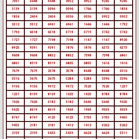
7001
0448
0448
4952
4952
9245
9245
3139
3139
0096
0096
1766
1766
1834
1834
2404
2404
0036
0036
0952
0952
3512
3512
6961
6961
1446
1446
1792
1792
6518
6518
0719
0719
3742
3742
1727
1727
7198
7198
1147
1147
8920
8920
9391
9391
1876
1876
6373
6373
9608
9608
8852
8852
7398
7398
6861
6861
8319
8319
6805
6805
1616
1616
7679
7679
2578
2578
8448
8448
0316
0316
3675
3675
5284
5284
3396
3396
9156
9156
9972
9972
7520
7520
1237
1237
8139
8139
1423
1423
8784
8784
7426
7426
0182
0182
5640
5640
9425
9425
8019
8019
1969
1969
9559
9559
8747
8747
4123
4123
3703
3703
9455
9455
2181
2181
1412
1412
0262
0262
2159
2159
5433
5433
6624
6624
5311