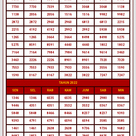
7730
7730
7339
7339
3068
3068
1138
1138
2056
2056
1516
1516
9982
9982
2872
2872
2960
2960
6813
6813
2215
2215
4192
4192
2992
2992
5938
5938
1265
1265
3664
3664
8498
8498
5275
5275
8591
8591
4440
4440
1802
1802
7164
7164
7984
7984
9614
9614
3463
3463
2226
2226
8901
8901
7320
7320
7553
7553
7933
7933
3556
3556
1590
1590
0167
0167
3822
3822
7247
7247
TAHUN 2022
SEN
SEL
RAB
KAM
JUM
SAB
MIN
1346
1346
6535
6535
2980
2980
9446
9446
4351
4351
3532
3532
0367
0367
5848
5848
8466
8466
8237
8237
9393
9393
4791
4791
6594
6594
3585
3585
1461
1461
2638
2638
9736
9736
9682
9682
1853
1853
2965
2965
9925
9925