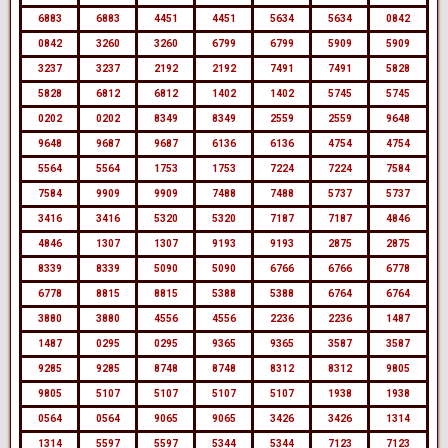
6883
6883
4451
4451
5634
5634
0842
0842
3260
3260
6799
6799
5909
5909
3237
3237
2192
2192
7491
7491
5828
5828
6812
6812
1402
1402
5745
5745
0202
0202
8349
8349
2559
2559
9648
9648
9687
9687
6136
6136
4754
4754
5564
5564
1753
1753
7224
7224
7584
7584
9909
9909
7488
7488
5737
5737
3416
3416
5320
5320
7187
7187
4846
4846
1307
1307
9193
9193
2875
2875
8339
8339
5090
5090
6766
6766
6778
6778
8815
8815
5388
5388
6764
6764
3880
3880
4556
4556
2236
2236
1487
1487
0295
0295
9365
9365
3587
3587
9285
9285
8748
8748
8312
8312
9805
9805
5107
5107
5107
5107
1938
1938
0564
0564
9065
9065
3426
3426
1314
1314
5597
5597
5344
5344
7123
7123