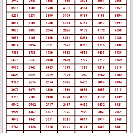
2940
2940
1355
1355
3001
3001
0558
0558
1208
1208
4561
4561
3957
3957
6231
6231
3109
3109
8189
8189
8854
8854
8208
8208
5784
5784
6897
6897
3053
3053
2656
2656
9172
9172
9658
9658
9168
9168
5281
5281
7238
7238
3834
3834
7671
7671
8716
8716
7438
7438
1738
1738
9583
9583
9439
9439
6633
6633
2438
2438
7717
7717
0952
0952
6963
6963
1393
1393
5219
5219
5625
5625
7529
7529
1262
1262
3782
3782
2674
2674
5436
5436
2894
2894
3079
3079
1330
1330
8855
8855
9713
9713
2100
2100
8778
8778
4132
4132
0542
0542
2417
2417
0432
0432
9921
9921
1367
1367
7926
7926
2069
2069
9843
9843
0011
0011
0914
0914
6760
6760
3426
3426
0171
0171
8381
8381