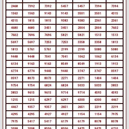
2468
7392
7392
5457
5457
7394
7394
1563
1563
9143
9143
3501
3501
4315
4315
1815
1815
9383
9383
2361
2361
4680
4680
3451
3451
2004
2004
7602
7602
7696
7696
5821
5821
1513
1513
5697
5697
7253
7253
3358
3358
1813
1813
5761
5761
2199
2199
5080
5080
9448
9448
7041
7041
1062
1062
6134
6134
9163
9163
8549
8549
1913
1913
6774
6774
9440
9440
3747
3747
0597
0597
8073
8073
2271
2271
1404
1404
9754
9754
6824
6824
5033
5033
3853
3853
9615
9615
9714
9714
4593
4593
1215
1215
6297
6297
6300
6300
4467
4467
9357
9357
2651
2651
2219
2219
4295
4295
4927
4927
1154
1154
7975
7975
5417
5417
6179
6179
8078
8078
3098
3098
8506
8506
9475
9475
6710