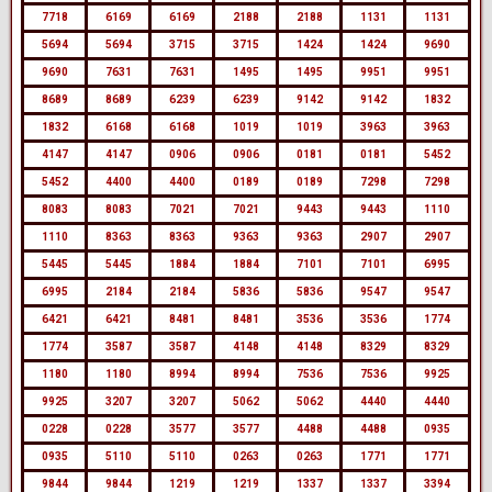
7718
6169
6169
2188
2188
1131
1131
5694
5694
3715
3715
1424
1424
9690
9690
7631
7631
1495
1495
9951
9951
8689
8689
6239
6239
9142
9142
1832
1832
6168
6168
1019
1019
3963
3963
4147
4147
0906
0906
0181
0181
5452
5452
4400
4400
0189
0189
7298
7298
8083
8083
7021
7021
9443
9443
1110
1110
8363
8363
9363
9363
2907
2907
5445
5445
1884
1884
7101
7101
6995
6995
2184
2184
5836
5836
9547
9547
6421
6421
8481
8481
3536
3536
1774
1774
3587
3587
4148
4148
8329
8329
1180
1180
8994
8994
7536
7536
9925
9925
3207
3207
5062
5062
4440
4440
0228
0228
3577
3577
4488
4488
0935
0935
5110
5110
0263
0263
1771
1771
9844
9844
1219
1219
1337
1337
3394