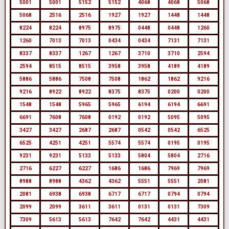
5001
5001
5152
5152
4068
4068
5068
5068
2516
2516
1927
1927
1448
1448
8224
8224
8975
8975
0448
0448
1260
1260
7013
7013
0434
0434
7131
7131
8337
8337
1267
1267
3710
3710
2594
2594
8515
8515
3958
3958
4189
4189
5886
5886
7508
7508
1862
1862
9216
9216
8922
8922
8375
8375
0200
0200
1548
1548
5965
5965
6194
6194
6691
6691
7608
7608
0192
0192
5095
5095
3427
3427
2687
2687
0542
0542
6525
6525
4251
4251
5574
5574
0195
0195
9231
9231
5133
5133
5804
5804
2716
2716
6227
6227
1686
1686
7969
7969
8988
8988
4362
4362
5551
5551
2081
2081
6938
6938
6717
6717
0794
0794
2099
2099
3611
3611
0131
0131
7309
7309
5613
5613
7642
7642
4431
4431