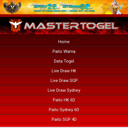
Home
Paito Warna
Data Togel
Live Draw HK
Live Draw SGP
Live Draw Sydney
Paito HK 6D
Paito Sydney 6D
Paito SGP 4D