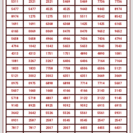
5311
2321
2321
5469
5469
7736
7736
5477
5477
4525
4525
9443
9443
8974
8974
1275
1275
5511
5511
8542
8542
1691
1691
6368
6368
1425
1425
6165
6165
0069
0069
0470
0470
9652
9652
5658
5658
4966
4966
7436
7436
4794
4794
1042
1042
5653
5653
7043
7043
4313
4313
1751
1751
4890
4890
1081
1081
3267
3267
6406
6406
7164
7164
1833
1833
7758
7758
6506
6506
5121
5121
3002
3002
6351
6351
3669
3669
0975
0975
6898
6898
7714
7714
5607
5607
1660
1660
4166
4166
3143
3143
5718
5718
4807
4807
3122
3122
9145
9145
8925
8925
9592
9592
6915
6915
3642
3642
5526
5526
5561
5561
0931
0931
2587
2587
0545
0545
2547
2547
7817
7817
2007
2007
4455
4455
6431