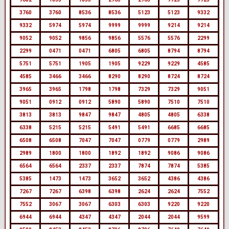
3760
3760
8536
8536
5123
5123
9332
9332
5974
5974
9999
9999
9214
9214
9052
9052
9856
9856
5576
5576
2299
2299
0471
0471
6805
6805
8794
8794
5751
5751
1905
1905
9229
9229
4585
4585
3466
3466
8290
8290
8724
8724
3965
3965
1798
1798
7329
7329
9051
9051
0912
0912
5890
5890
7510
7510
3813
3813
9847
9847
4805
4805
6338
6338
5215
5215
5491
5491
6685
6685
6508
6508
7047
7047
0779
0779
2989
2989
1800
1800
1892
1892
9086
9086
6564
6564
2337
2337
7874
7874
5385
5385
1473
1473
3652
3652
4386
4386
7267
7267
6398
6398
2624
2624
7552
7552
3067
3067
6303
6303
9220
9220
6944
6944
4347
4347
2044
2044
9599