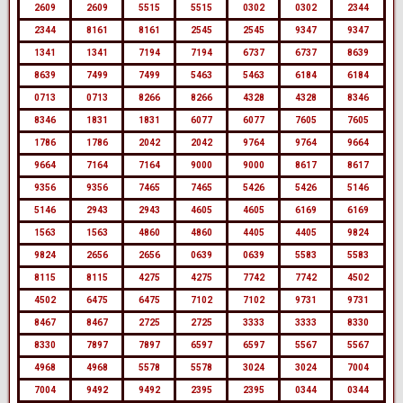
2609
2609
5515
5515
0302
0302
2344
2344
8161
8161
2545
2545
9347
9347
1341
1341
7194
7194
6737
6737
8639
8639
7499
7499
5463
5463
6184
6184
0713
0713
8266
8266
4328
4328
8346
8346
1831
1831
6077
6077
7605
7605
1786
1786
2042
2042
9764
9764
9664
9664
7164
7164
9000
9000
8617
8617
9356
9356
7465
7465
5426
5426
5146
5146
2943
2943
4605
4605
6169
6169
1563
1563
4860
4860
4405
4405
9824
9824
2656
2656
0639
0639
5583
5583
8115
8115
4275
4275
7742
7742
4502
4502
6475
6475
7102
7102
9731
9731
8467
8467
2725
2725
3333
3333
8330
8330
7897
7897
6597
6597
5567
5567
4968
4968
5578
5578
3024
3024
7004
7004
9492
9492
2395
2395
0344
0344