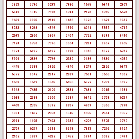
3823
5796
0293
7986
1675
6941
2903
6949
5515
7093
0741
2120
8785
6673
9609
0905
2810
1486
3076
1679
9037
8033
8268
4546
1590
6041
5357
4717
2693
2860
0867
3404
7722
9591
9410
7124
0750
7396
5364
7281
9967
9965
9921
6192
4897
1190
1586
8577
6787
5909
2836
7766
2932
0186
9830
4054
4445
5588
0926
4940
8248
2826
6843
6572
9042
2817
2889
7601
3666
1302
8669
3639
3535
6856
6027
8759
3392
3948
7435
2120
2331
7681
0015
1981
3688
2388
3300
3387
6842
3708
6237
4463
2535
0592
8837
4909
3506
7998
5001
9407
2058
5545
8355
2034
9552
2991
1105
7403
0934
4226
3525
0762
2709
6277
0511
9378
7813
7276
9124
2102
5889
4282
5452
0994
0082
3491