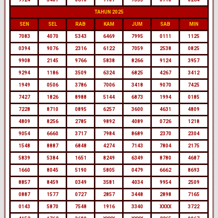
TAHUN 2025
SEN
SEL
RAB
KAM
JUM
SAB
MIN
7083
4070
5343
6469
7995
0111
1125
0394
9076
2316
6122
7059
2538
0825
9908
2145
9766
5838
8266
9124
3957
9294
1186
3509
6324
6825
4267
3412
1949
0506
3786
7006
3418
9070
7425
7427
1826
8988
5144
6873
1994
0185
7228
8710
0895
6257
3600
4631
4809
4809
8256
2785
9892
4089
0726
1218
9054
6660
3717
7984
8689
2370
2304
1548
8887
6848
4274
7143
7804
2175
5839
5384
1651
8249
6349
8780
4687
1660
8045
5190
5805
0479
6662
8693
8857
8459
0349
3581
4034
9954
2509
0887
1577
0727
2857
3448
2898
7165
0143
5870
7548
1916
3340
XXXX
3722