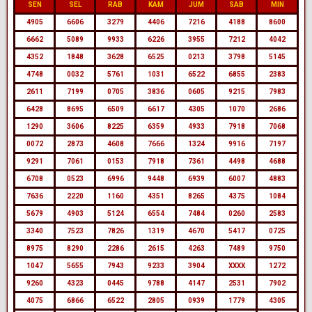
SEN
SEL
RAB
KAM
JUM
SAB
MIN
4905
6606
3279
4406
7216
4188
8600
6662
5089
9933
6226
3955
7212
4042
4352
1848
3628
6525
0213
3798
5145
4748
0032
5761
1031
6522
6855
2383
2611
7199
0705
3836
0605
9215
7983
6428
8695
6509
6617
4305
1070
2686
1290
3606
8225
6359
4933
7918
7068
0072
2873
4608
7666
1324
9916
7197
9291
7061
0153
7918
7361
4498
4688
6708
0523
6996
9448
6939
6007
4883
7636
2220
1160
4351
8265
4375
1084
5679
4903
5124
6554
7484
0260
2583
3340
7523
7826
1319
4670
5417
0725
8975
8290
2286
2615
4263
7489
9750
1047
5655
7943
9233
3904
XXXX
1272
9260
4323
0445
9788
4147
2531
7902
4075
6866
6522
2805
0939
1779
4305