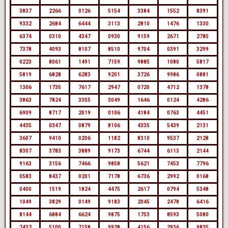
3837
2266
0126
5154
3384
1552
8391
9332
2684
6444
3113
2810
1476
1330
6374
0310
4347
0930
9159
2671
2785
7378
4093
8107
8510
9704
0391
3299
0223
8061
1491
7159
9885
1080
5817
5819
6828
6283
9201
3726
9986
0881
1306
1735
7617
2947
0720
4712
1378
3863
7824
3355
3049
1646
0124
4286
6909
8717
2019
0106
4184
0763
4451
4435
0347
0879
8106
4335
5439
2131
3607
9410
0206
1182
8310
9537
2128
8307
3783
3889
9173
6744
6113
2144
9163
3156
7466
9858
5621
7453
7796
0583
8437
0201
7178
6736
2992
0168
0400
1519
1824
4475
2617
0794
5348
1049
3829
0149
9183
2045
2478
6416
8144
6884
6624
9875
1753
8593
5080
7432
5100
7158
9928
4156
2936
9835