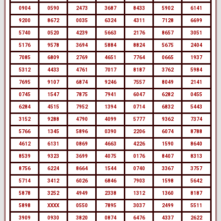
0904
0590
2473
3687
8433
5902
6141
9200
8672
0035
6324
4311
7128
6699
5740
0520
4239
5663
2176
8657
3051
5176
9578
3694
5884
8824
5675
2404
7085
6809
2769
4651
7764
0665
1937
5312
4433
4761
7017
8187
3762
5984
7695
9107
6874
9246
7557
8049
2141
0745
1547
7875
7941
6047
6282
0455
6284
4515
7952
1394
0714
6832
5443
3152
9288
4790
4099
5777
9362
7374
5766
1345
5896
0390
2206
6074
8788
4612
6131
0869
4663
4226
1590
8640
8539
9323
3699
4075
0176
8407
8313
8756
6224
8664
1544
0740
3367
3757
5714
3412
6026
6846
7903
1598
5642
5878
3252
4949
2338
1312
1360
8187
5898
XXXX
0550
7895
3037
2499
5511
3909
0930
3820
0874
6476
4337
2622