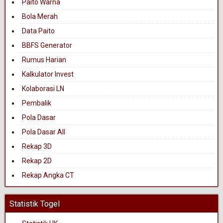
Paito Warna
Bola Merah
Data Paito
BBFS Generator
Rumus Harian
Kalkulator Invest
Kolaborasi LN
Pembalik
Pola Dasar
Pola Dasar All
Rekap 3D
Rekap 2D
Rekap Angka CT
Statistik Togel