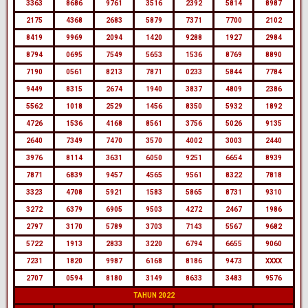
3363
8686
9761
3516
2392
5814
8987
2175
4368
2683
5879
7371
7700
2102
8419
9969
2094
1420
9288
1927
2984
8794
0695
7549
5653
1536
8769
8890
7190
0561
8213
7871
0233
5844
7784
9449
8315
2674
1940
3837
4809
2386
5562
1018
2529
1456
8350
5932
1892
4726
1536
4168
8561
3756
5026
9135
2640
7349
7470
3570
4002
3003
2440
3976
8114
3631
6050
9251
6654
8939
7871
6839
9457
4565
9561
8322
7818
3323
4708
5921
1583
5865
8731
9310
3272
6379
6905
9503
4272
2467
1986
2797
3170
5789
3703
7143
5567
9682
5722
1913
2833
3220
6794
6655
9060
7231
1820
9987
6168
8186
9473
XXXX
2707
0594
8180
3149
8633
3483
9576
TAHUN 2022