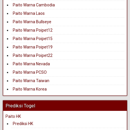
Paito Warna Cambodia
Paito Warna Laos
Paito Warna Bullseye
Paito Warna Poipet12
Paito Warna Poipet15
Paito Warna Poipet19
Paito Warna Poipet22
Paito Warna Nevada
Paito Warna PCSO
Paito Warna Taiwan
Paito Warna Korea
Prediksi Togel
Paito HK
Prediksi HK