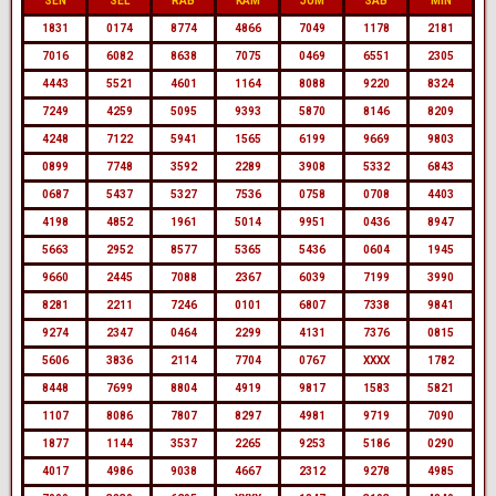
SEN
SEL
RAB
KAM
JUM
SAB
MIN
1831
0174
8774
4866
7049
1178
2181
7016
6082
8638
7075
0469
6551
2305
4443
5521
4601
1164
8088
9220
8324
7249
4259
5095
9393
5870
8146
8209
4248
7122
5941
1565
6199
9669
9803
0899
7748
3592
2289
3908
5332
6843
0687
5437
5327
7536
0758
0708
4403
4198
4852
1961
5014
9951
0436
8947
5663
2952
8577
5365
5436
0604
1945
9660
2445
7088
2367
6039
7199
3990
8281
2211
7246
0101
6807
7338
9841
9274
2347
0464
2299
4131
7376
0815
5606
3836
2114
7704
0767
XXXX
1782
8448
7699
8804
4919
9817
1583
5821
1107
8086
7807
8297
4981
9719
7090
1877
1144
3537
2265
9253
5186
0290
4017
4986
9038
4667
2312
9278
4985