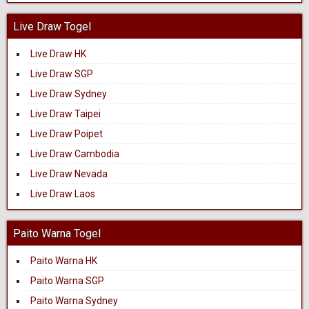
Live Draw Togel
Live Draw HK
Live Draw SGP
Live Draw Sydney
Live Draw Taipei
Live Draw Poipet
Live Draw Cambodia
Live Draw Nevada
Live Draw Laos
Paito Warna Togel
Paito Warna HK
Paito Warna SGP
Paito Warna Sydney