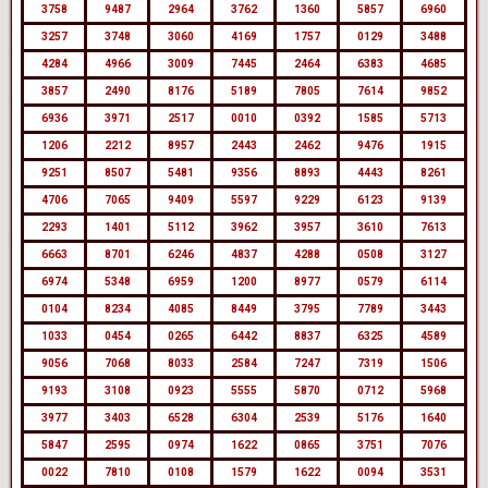
3758
9487
2964
3762
1360
5857
6960
3257
3748
3060
4169
1757
0129
3488
4284
4966
3009
7445
2464
6383
4685
3857
2490
8176
5189
7805
7614
9852
6936
3971
2517
0010
0392
1585
5713
1206
2212
8957
2443
2462
9476
1915
9251
8507
5481
9356
8893
4443
8261
4706
7065
9409
5597
9229
6123
9139
2293
1401
5112
3962
3957
3610
7613
6663
8701
6246
4837
4288
0508
3127
6974
5348
6959
1200
8977
0579
6114
0104
8234
4085
8449
3795
7789
3443
1033
0454
0265
6442
8837
6325
4589
9056
7068
8033
2584
7247
7319
1506
9193
3108
0923
5555
5870
0712
5968
3977
3403
6528
6304
2539
5176
1640
5847
2595
0974
1622
0865
3751
7076
0022
7810
0108
1579
1622
0094
3531