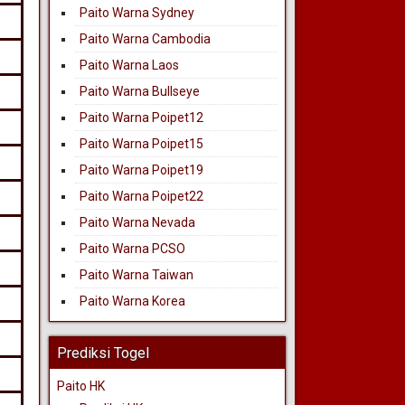
Paito Warna Sydney
Paito Warna Cambodia
Paito Warna Laos
Paito Warna Bullseye
Paito Warna Poipet12
Paito Warna Poipet15
Paito Warna Poipet19
Paito Warna Poipet22
Paito Warna Nevada
Paito Warna PCSO
Paito Warna Taiwan
Paito Warna Korea
Prediksi Togel
Paito HK