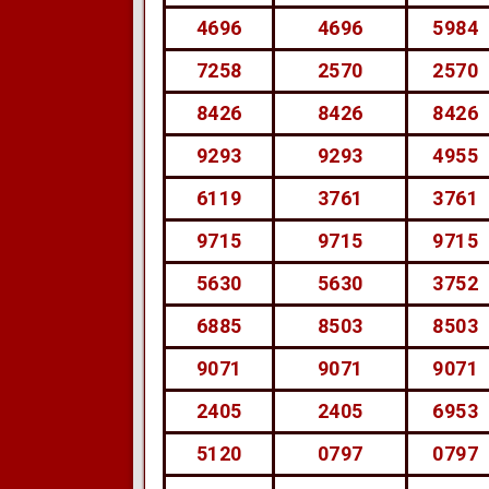
4696
4696
5984
7258
2570
2570
8426
8426
8426
9293
9293
4955
6119
3761
3761
9715
9715
9715
5630
5630
3752
6885
8503
8503
9071
9071
9071
2405
2405
6953
5120
0797
0797