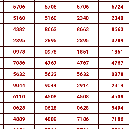
5706
5706
5706
6724
5160
5160
2340
2340
4382
8663
8663
8663
2895
2895
2895
3289
0978
0978
1851
1851
7086
4767
4767
4767
5632
5632
5632
0378
9044
9044
2914
2914
6110
4508
4508
4508
0628
0628
0628
5494
4889
4889
7186
7186