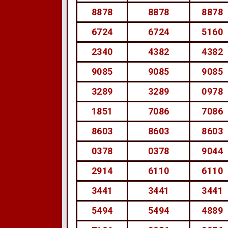
8878
8878
8878
6724
6724
5160
2340
4382
4382
9085
9085
9085
3289
3289
0978
1851
7086
7086
8603
8603
8603
0378
0378
9044
2914
6110
6110
3441
3441
3441
5494
5494
4889