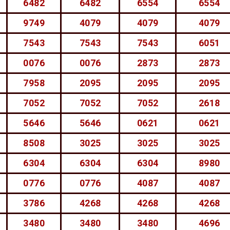
6482
6482
6554
6554
9749
4079
4079
4079
7543
7543
7543
6051
0076
0076
2873
2873
7958
2095
2095
2095
7052
7052
7052
2618
5646
5646
0621
0621
8508
3025
3025
3025
6304
6304
6304
8980
0776
0776
4087
4087
3786
4268
4268
4268
3480
3480
3480
4696