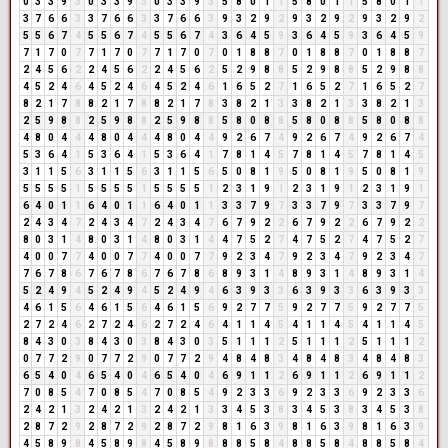
0
3
3
9
3
0
3
3
9
3
0
3
3
9
3
5
8
0
1
1
5
8
0
1
1
5
8
0
1
1
3
7
6
6
3
3
7
6
6
3
3
7
6
6
3
9
3
2
9
2
9
3
2
9
2
9
3
2
9
2
5
5
6
7
4
5
5
6
7
4
5
5
6
7
4
3
6
4
5
9
3
6
4
5
9
3
6
4
5
9
7
1
7
0
7
7
1
7
0
7
7
1
7
0
7
0
1
8
8
7
0
1
8
8
7
0
1
8
8
7
2
4
5
6
2
2
4
5
6
2
2
4
5
6
2
5
2
9
8
8
5
2
9
8
8
5
2
9
8
8
4
5
2
4
6
4
5
2
4
6
4
5
2
4
6
1
6
5
2
7
1
6
5
2
7
1
6
5
2
7
8
2
1
7
8
8
2
1
7
8
8
2
1
7
8
3
8
2
1
3
3
8
2
1
3
3
8
2
1
3
2
5
9
8
8
2
5
9
8
8
2
5
9
8
8
5
8
0
8
8
5
8
0
8
8
5
8
0
8
8
4
8
0
4
4
4
8
0
4
4
4
8
0
4
4
9
2
6
7
4
9
2
6
7
4
9
2
6
7
4
5
3
6
4
1
5
3
6
4
1
5
3
6
4
1
7
8
1
4
5
7
8
1
4
5
7
8
1
4
5
3
1
1
5
6
3
1
1
5
6
3
1
1
5
6
5
0
8
1
9
5
0
8
1
9
5
0
8
1
9
5
5
5
5
1
5
5
5
5
1
5
5
5
5
1
2
3
1
9
1
2
3
1
9
1
2
3
1
9
1
6
4
0
1
1
6
4
0
1
1
6
4
0
1
1
3
3
7
9
7
3
3
7
9
7
3
3
7
9
7
2
4
3
4
7
2
4
3
4
7
2
4
3
4
7
6
7
9
2
2
6
7
9
2
2
6
7
9
2
2
8
0
3
1
4
8
0
3
1
4
8
0
3
1
4
4
7
5
2
7
4
7
5
2
7
4
7
5
2
7
4
0
0
7
7
4
0
0
7
7
4
0
0
7
7
9
2
3
4
7
9
2
3
4
7
9
2
3
4
7
7
6
7
8
6
7
6
7
8
6
7
6
7
8
6
8
9
3
1
4
8
9
3
1
4
8
9
3
1
4
5
2
4
9
4
5
2
4
9
4
5
2
4
9
4
6
3
9
3
3
6
3
9
3
3
6
3
9
3
3
4
6
1
5
6
4
6
1
5
6
4
6
1
5
6
9
2
7
7
5
9
2
7
7
5
9
2
7
7
5
2
7
2
4
6
2
7
2
4
6
2
7
2
4
6
4
1
1
4
5
4
1
1
4
5
4
1
1
4
5
8
4
3
0
3
8
4
3
0
3
8
4
3
0
3
5
1
1
1
2
5
1
1
1
2
5
1
1
1
2
0
7
7
2
9
0
7
7
2
9
0
7
7
2
9
4
8
4
8
3
4
8
4
8
3
4
8
4
8
3
6
5
4
0
4
6
5
4
0
4
6
5
4
0
4
6
9
1
1
2
6
9
1
1
2
6
9
1
1
2
7
0
8
5
4
7
0
8
5
4
7
0
8
5
4
9
2
3
3
6
9
2
3
3
6
9
2
3
3
6
2
4
2
1
3
2
4
2
1
3
2
4
2
1
3
3
4
5
3
8
3
4
5
3
8
3
4
5
3
8
2
8
7
2
9
2
8
7
2
9
2
8
7
2
9
8
1
6
3
9
8
1
6
3
9
8
1
6
3
9
4
5
8
9
8
4
5
8
9
8
4
5
8
9
8
8
8
5
8
4
8
8
5
8
4
8
8
5
8
4