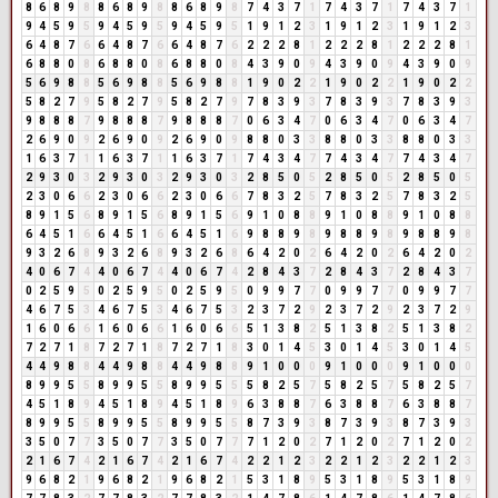
8
6
8
9
8
8
6
8
9
8
8
6
8
9
8
7
4
3
7
1
7
4
3
7
1
7
4
3
7
1
9
4
5
9
5
9
4
5
9
5
9
4
5
9
5
1
9
1
2
3
1
9
1
2
3
1
9
1
2
3
6
4
8
7
6
6
4
8
7
6
6
4
8
7
6
2
2
2
8
1
2
2
2
8
1
2
2
2
8
1
6
8
8
0
8
6
8
8
0
8
6
8
8
0
8
4
3
9
0
9
4
3
9
0
9
4
3
9
0
9
5
6
9
8
8
5
6
9
8
8
5
6
9
8
8
1
9
0
2
2
1
9
0
2
2
1
9
0
2
2
5
8
2
7
9
5
8
2
7
9
5
8
2
7
9
7
8
3
9
3
7
8
3
9
3
7
8
3
9
3
9
8
8
8
7
9
8
8
8
7
9
8
8
8
7
0
6
3
4
7
0
6
3
4
7
0
6
3
4
7
2
6
9
0
9
2
6
9
0
9
2
6
9
0
9
8
8
0
3
3
8
8
0
3
3
8
8
0
3
3
1
6
3
7
1
1
6
3
7
1
1
6
3
7
1
7
4
3
4
7
7
4
3
4
7
7
4
3
4
7
2
9
3
0
3
2
9
3
0
3
2
9
3
0
3
2
8
5
0
5
2
8
5
0
5
2
8
5
0
5
2
3
0
6
6
2
3
0
6
6
2
3
0
6
6
7
8
3
2
5
7
8
3
2
5
7
8
3
2
5
8
9
1
5
6
8
9
1
5
6
8
9
1
5
6
9
1
0
8
8
9
1
0
8
8
9
1
0
8
8
6
4
5
1
6
6
4
5
1
6
6
4
5
1
6
9
8
8
9
8
9
8
8
9
8
9
8
8
9
8
9
3
2
6
8
9
3
2
6
8
9
3
2
6
8
6
4
2
0
2
6
4
2
0
2
6
4
2
0
2
4
0
6
7
4
4
0
6
7
4
4
0
6
7
4
2
8
4
3
7
2
8
4
3
7
2
8
4
3
7
0
2
5
9
5
0
2
5
9
5
0
2
5
9
5
0
9
9
7
7
0
9
9
7
7
0
9
9
7
7
4
6
7
5
3
4
6
7
5
3
4
6
7
5
3
2
3
7
2
9
2
3
7
2
9
2
3
7
2
9
1
6
0
6
6
1
6
0
6
6
1
6
0
6
6
5
1
3
8
2
5
1
3
8
2
5
1
3
8
2
7
2
7
1
8
7
2
7
1
8
7
2
7
1
8
3
0
1
4
5
3
0
1
4
5
3
0
1
4
5
4
4
9
8
8
4
4
9
8
8
4
4
9
8
8
9
1
0
0
0
9
1
0
0
0
9
1
0
0
0
8
9
9
5
5
8
9
9
5
5
8
9
9
5
5
5
8
2
5
7
5
8
2
5
7
5
8
2
5
7
4
5
1
8
9
4
5
1
8
9
4
5
1
8
9
6
3
8
8
7
6
3
8
8
7
6
3
8
8
7
8
9
9
5
5
8
9
9
5
5
8
9
9
5
5
8
7
3
9
3
8
7
3
9
3
8
7
3
9
3
3
5
0
7
7
3
5
0
7
7
3
5
0
7
7
7
1
2
0
2
7
1
2
0
2
7
1
2
0
2
2
1
6
7
4
2
1
6
7
4
2
1
6
7
4
2
2
1
2
3
2
2
1
2
3
2
2
1
2
3
9
6
8
2
1
9
6
8
2
1
9
6
8
2
1
5
3
1
8
9
5
3
1
8
9
5
3
1
8
9