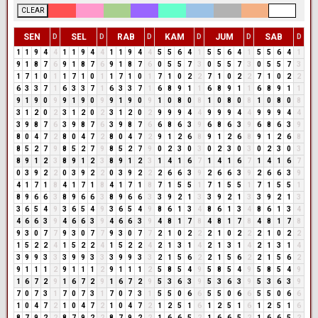
CLEAR
SEN
SEL
RAB
KAM
JUM
SAB
D
D
D
D
D
D
1
1
9
4
4
1
1
9
4
4
1
1
9
4
4
5
5
6
4
1
5
5
6
4
1
5
5
6
4
1
9
1
8
7
6
9
1
8
7
6
9
1
8
7
6
0
5
5
7
3
0
5
5
7
3
0
5
5
7
3
1
7
1
0
1
1
7
1
0
1
1
7
1
0
1
7
1
0
2
2
7
1
0
2
2
7
1
0
2
2
6
3
3
7
1
6
3
3
7
1
6
3
3
7
1
6
8
9
1
1
6
8
9
1
1
6
8
9
1
1
9
1
9
0
9
9
1
9
0
9
9
1
9
0
9
1
0
8
0
8
1
0
8
0
8
1
0
8
0
8
3
1
2
0
2
3
1
2
0
2
3
1
2
0
2
9
9
9
4
4
9
9
9
4
4
9
9
9
4
4
3
9
8
7
6
3
9
8
7
6
3
9
8
7
6
6
8
6
3
9
6
8
6
3
9
6
8
6
3
9
8
0
4
7
2
8
0
4
7
2
8
0
4
7
2
9
1
2
6
8
9
1
2
6
8
9
1
2
6
8
8
5
2
7
9
8
5
2
7
9
8
5
2
7
9
0
2
3
0
3
0
2
3
0
3
0
2
3
0
3
8
9
1
2
3
8
9
1
2
3
8
9
1
2
3
1
4
1
6
7
1
4
1
6
7
1
4
1
6
7
0
3
9
2
2
0
3
9
2
2
0
3
9
2
2
2
6
6
3
9
2
6
6
3
9
2
6
6
3
9
4
1
7
1
8
4
1
7
1
8
4
1
7
1
8
7
1
5
5
1
7
1
5
5
1
7
1
5
5
1
8
9
6
6
3
8
9
6
6
3
8
9
6
6
3
3
9
2
1
3
3
9
2
1
3
3
9
2
1
3
3
6
5
4
9
3
6
5
4
9
3
6
5
4
9
8
6
1
3
4
8
6
1
3
4
8
6
1
3
4
4
6
6
3
9
4
6
6
3
9
4
6
6
3
9
4
8
1
7
8
4
8
1
7
8
4
8
1
7
8
9
3
0
7
7
9
3
0
7
7
9
3
0
7
7
2
1
0
2
2
2
1
0
2
2
2
1
0
2
2
1
5
2
2
4
1
5
2
2
4
1
5
2
2
4
2
1
3
1
4
2
1
3
1
4
2
1
3
1
4
3
9
9
3
3
3
9
9
3
3
3
9
9
3
3
2
1
5
6
2
2
1
5
6
2
2
1
5
6
2
9
1
1
1
2
9
1
1
1
2
9
1
1
1
2
5
8
5
4
9
5
8
5
4
9
5
8
5
4
9
1
6
7
2
9
1
6
7
2
9
1
6
7
2
9
5
3
6
3
9
5
3
6
3
9
5
3
6
3
9
7
0
7
3
1
7
0
7
3
1
7
0
7
3
1
5
5
0
6
6
5
5
0
6
6
5
5
0
6
6
1
0
4
7
2
1
0
4
7
2
1
0
4
7
2
1
2
5
1
6
1
2
5
1
6
1
2
5
1
6
8
7
9
2
2
8
7
9
2
2
8
7
9
2
2
1
6
6
5
2
1
6
6
5
2
1
6
6
5
2