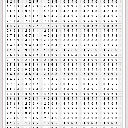
1
2
1
5
6
1
2
1
5
6
1
2
1
5
6
6
2
4
6
1
6
2
4
6
1
6
2
4
6
1
4
1
5
9
5
4
1
5
9
5
4
1
5
9
5
7
3
3
2
5
7
3
3
2
5
7
3
3
2
5
3
0
0
1
1
3
0
0
1
1
3
0
0
1
1
4
6
1
8
9
4
6
1
8
9
4
6
1
8
9
6
8
4
7
2
6
8
4
7
2
6
8
4
7
2
4
4
9
7
7
4
4
9
7
7
4
4
9
7
7
7
1
8
3
2
7
1
8
3
2
7
1
8
3
2
9
7
5
9
5
9
7
5
9
5
9
7
5
9
5
1
4
2
7
9
1
4
2
7
9
1
4
2
7
9
0
5
8
6
5
0
5
8
6
5
0
5
8
6
5
2
9
9
1
1
2
9
9
1
1
2
9
9
1
1
4
5
7
4
2
4
5
7
4
2
4
5
7
4
2
6
7
8
1
9
6
7
8
1
9
6
7
8
1
9
3
7
7
8
6
3
7
7
8
6
3
7
7
8
6
4
5
0
3
3
4
5
0
3
3
4
5
0
3
3
6
0
6
0
6
6
0
6
0
6
6
0
6
0
6
9
4
8
4
3
9
4
8
4
3
9
4
8
4
3
7
9
2
7
9
7
9
2
7
9
7
9
2
7
9
9
9
8
7
6
9
9
8
7
6
9
9
8
7
6
1
2
6
5
2
1
2
6
5
2
1
2
6
5
2
5
6
8
9
8
5
6
8
9
8
5
6
8
9
8
9
1
5
3
8
9
1
5
3
8
9
1
5
3
8
2
1
5
0
5
2
1
5
0
5
2
1
5
0
5
3
1
0
0
0
3
1
0
0
0
3
1
0
0
0
0
5
5
8
4
0
5
5
8
4
0
5
5
8
4
0
9
1
4
5
0
9
1
4
5
0
9
1
4
5
9
5
2
6
8
9
5
2
6
8
9
5
2
6
8
4
9
4
4
8
4
9
4
4
8
4
9
4
4
8
4
6
6
0
6
4
6
6
0
6
4
6
6
0
6
4
9
3
2
5
4
9
3
2
5
4
9
3
2
5
1
6
4
7
2
1
6
4
7
2
1
6
4
7
2
5
2
8
9
8
5
2
8
9
8
5
2
8
9
8
3
7
3
7
1
3
7
3
7
1
3
7
3
7
1
0
1
2
7
9
0
1
2
7
9
0
1
2
7
9
1
8
9
3
3
1
8
9
3
3
1
8
9
3
3
4
3
9
2
2
4
3
9
2
2
4
3
9
2
2
4
4
6
9
6
4
4
6
9
6
4
4
6
9
6
9
0
6
9
6
9
0
6
9
6
9
0
6
9
6
9
0
6
3
9
9
0
6
3
9
9
0
6
3
9
8
5
7
4
2
8
5
7
4
2
8
5
7
4
2
2
5
6
9
6
2
5
6
9
6
2
5
6
9
6
8
4
6
7
4
8
4
6
7
4
8
4
6
7
4
8
1
2
7
9
8
1
2
7
9
8
1
2
7
9
X
X
X
X
X
X
X
X
X
X
X
X
X
X
X
X
X
X
X
X
X
X
X
X
X
X
X
X
X
X
X
X
X
X
X
X
X
X
X
X
X
X
X
X
X
2
3
4
5
9
2
3
4
5
9
2
3
4
5
9
3
3
9
8
8
3
3
9
8
8
3
3
9
8
8
1
9
9
6
6
1
9
9
6
6
1
9
9
6
6
1
0
5
4
9
1
0
5
4
9
1
0
5
4
9
1
0
9
9
9
1
0
9
9
9
1
0
9
9
9
0
2
0
7
7
0
2
0
7
7
0
2
0
7
7