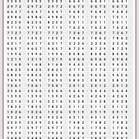
3
3
0
3
3
3
3
0
3
3
3
3
0
3
3
6
6
4
1
5
6
6
4
1
5
6
6
4
1
5
2
9
7
2
9
2
9
7
2
9
2
9
7
2
9
0
6
7
3
1
0
6
7
3
1
0
6
7
3
1
6
6
4
7
2
6
6
4
7
2
6
6
4
7
2
9
6
8
2
1
9
6
8
2
1
9
6
8
2
1
4
9
8
6
5
4
9
8
6
5
4
9
8
6
5
7
0
1
1
2
7
0
1
1
2
7
0
1
1
2
8
2
3
0
3
8
2
3
0
3
8
2
3
0
3
3
0
1
1
2
3
0
1
1
2
3
0
1
1
2
9
7
1
5
6
9
7
1
5
6
9
7
1
5
6
7
6
2
4
6
7
6
2
4
6
7
6
2
4
6
7
7
2
7
9
7
7
2
7
9
7
7
2
7
9
7
2
6
7
4
7
2
6
7
4
7
2
6
7
4
1
0
5
2
7
1
0
5
2
7
1
0
5
2
7
7
8
6
2
8
7
8
6
2
8
7
8
6
2
8
6
2
1
7
8
6
2
1
7
8
6
2
1
7
8
2
2
2
6
8
2
2
2
6
8
2
2
2
6
8
9
6
5
7
3
9
6
5
7
3
9
6
5
7
3
8
7
2
9
2
8
7
2
9
2
8
7
2
9
2
1
9
9
6
6
1
9
9
6
6
1
9
9
6
6
8
0
8
6
5
8
0
8
6
5
8
0
8
6
5
1
2
1
9
1
1
2
1
9
1
1
2
1
9
1
6
9
6
4
1
6
9
6
4
1
6
9
6
4
1
9
1
6
8
5
9
1
6
8
5
9
1
6
8
5
9
4
4
5
9
9
4
4
5
9
9
4
4
5
9
5
8
2
5
7
5
8
2
5
7
5
8
2
5
7
2
7
7
0
7
2
7
7
0
7
2
7
7
0
7
0
8
0
0
0
0
8
0
0
0
0
8
0
0
0
9
6
5
6
2
9
6
5
6
2
9
6
5
6
2
7
6
9
5
5
7
6
9
5
5
7
6
9
5
5
5
8
0
3
3
5
8
0
3
3
5
8
0
3
3
7
0
6
1
7
7
0
6
1
7
7
0
6
1
7
2
0
1
2
3
2
0
1
2
3
2
0
1
2
3
2
5
6
6
3
2
5
6
6
3
2
5
6
6
3
5
6
4
4
8
5
6
4
4
8
5
6
4
4
8
1
3
9
0
9
1
3
9
0
9
1
3
9
0
9
4
2
6
9
6
4
2
6
9
6
4
2
6
9
6
3
2
1
6
7
3
2
1
6
7
3
2
1
6
7
5
0
2
8
1
5
0
2
8
1
5
0
2
8
1
7
8
3
5
8
7
8
3
5
8
7
8
3
5
8
5
1
1
2
3
5
1
1
2
3
5
1
1
2
3
1
0
2
6
8
1
0
2
6
8
1
0
2
6
8
3
9
1
9
1
3
9
1
9
1
3
9
1
9
1
9
3
2
6
8
9
3
2
6
8
9
3
2
6
8
4
3
1
5
6
4
3
1
5
6
4
3
1
5
6
2
5
0
9
9
2
5
0
9
9
2
5
0
9
9
7
4
8
2
1
7
4
8
2
1
7
4
8
2
1
5
9
7
7
5
5
9
7
7
5
5
9
7
7
5
1
7
0
6
6
1
7
0
6
6
1
7
0
6
6
7
9
3
9
3
7
9
3
9
3
7
9
3
9
3
2
5
0
6
6
2
5
0
6
6
2
5
0
6
6
3
4
8
9
8
3
4
8
9
8
3
4
8
9
8
2
8
9
7
7
2
8
9
7
7
2
8
9
7
7