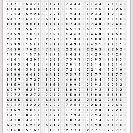
5
4
7
1
8
5
4
7
1
8
5
4
7
1
8
7
3
3
3
6
7
3
3
3
6
7
3
3
3
6
X
X
X
X
X
X
X
X
X
X
X
X
X
X
X
1
9
2
6
8
1
9
2
6
8
1
9
2
6
8
5
2
2
4
6
5
2
2
4
6
5
2
2
4
6
1
2
3
4
7
1
2
3
4
7
1
2
3
4
7
6
3
1
7
8
6
3
1
7
8
6
3
1
7
8
8
9
8
0
8
8
9
8
0
8
8
9
8
0
8
X
X
X
X
X
X
X
X
X
X
X
X
X
X
X
8
7
4
0
4
8
7
4
0
4
8
7
4
0
4
5
6
7
3
1
5
6
7
3
1
5
6
7
3
1
6
5
1
9
1
6
5
1
9
1
6
5
1
9
1
7
0
5
9
5
7
0
5
9
5
7
0
5
9
5
9
4
6
8
5
9
4
6
8
5
9
4
6
8
5
2
6
7
3
1
2
6
7
3
1
2
6
7
3
1
9
1
8
0
8
9
1
8
0
8
9
1
8
0
8
1
5
9
9
9
1
5
9
9
9
1
5
9
9
9
8
4
3
1
4
8
4
3
1
4
8
4
3
1
4
7
6
2
0
2
7
6
2
0
2
7
6
2
0
2
2
2
6
2
8
2
2
6
2
8
2
2
6
2
8
1
5
7
6
4
1
5
7
6
4
1
5
7
6
4
0
4
2
9
2
0
4
2
9
2
0
4
2
9
2
4
2
6
1
7
4
2
6
1
7
4
2
6
1
7
7
3
9
3
3
7
3
9
3
3
7
3
9
3
3
4
1
9
3
3
4
1
9
3
3
4
1
9
3
3
7
0
1
4
5
7
0
1
4
5
7
0
1
4
5
3
0
0
6
6
3
0
0
6
6
3
0
0
6
6
7
2
1
6
7
7
2
1
6
7
7
2
1
6
7
6
4
8
0
8
6
4
8
0
8
6
4
8
0
8
7
3
7
7
5
7
3
7
7
5
7
3
7
7
5
3
7
2
7
9
3
7
2
7
9
3
7
2
7
9
4
0
0
4
4
4
0
0
4
4
4
0
0
4
4
8
8
5
9
5
8
8
5
9
5
8
8
5
9
5
0
0
9
2
2
0
0
9
2
2
0
0
9
2
2
6
2
9
7
7
6
2
9
7
7
6
2
9
7
7
8
0
9
2
2
8
0
9
2
2
8
0
9
2
2
0
2
7
2
9
0
2
7
2
9
0
2
7
2
9
5
5
8
8
7
5
5
8
8
7
5
5
8
8
7
6
3
0
5
5
6
3
0
5
5
6
3
0
5
5
2
3
8
3
2
2
3
8
3
2
2
3
8
3
2
4
2
2
2
4
4
2
2
2
4
4
2
2
2
4
7
2
6
4
1
7
2
6
4
1
7
2
6
4
1
9
8
5
9
5
9
8
5
9
5
9
8
5
9
5
1
7
2
8
1
1
7
2
8
1
1
7
2
8
1
8
3
7
1
8
8
3
7
1
8
8
3
7
1
8
5
7
9
3
3
5
7
9
3
3
5
7
9
3
3
3
3
1
8
9
3
3
1
8
9
3
3
1
8
9
5
8
7
3
1
5
8
7
3
1
5
8
7
3
1
6
2
1
2
3
6
2
1
2
3
6
2
1
2
3
8
1
9
0
9
8
1
9
0
9
8
1
9
0
9
5
1
6
8
5
5
1
6
8
5
5
1
6
8
5
2
7
7
1
8
2
7
7
1
8
2
7
7
1
8