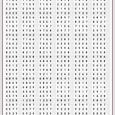
7
7
8
3
2
7
7
8
3
2
7
7
8
3
2
1
4
7
8
6
1
4
7
8
6
1
4
7
8
6
7
1
0
9
9
7
1
0
9
9
7
1
0
9
9
2
3
2
2
4
2
3
2
2
4
2
3
2
2
4
5
2
9
0
9
5
2
9
0
9
5
2
9
0
9
5
1
9
2
2
5
1
9
2
2
5
1
9
2
2
5
2
2
5
7
5
2
2
5
7
5
2
2
5
7
3
7
2
2
4
3
7
2
2
4
3
7
2
2
4
4
0
5
6
2
4
0
5
6
2
4
0
5
6
2
4
8
9
7
7
4
8
9
7
7
4
8
9
7
7
5
3
5
1
6
5
3
5
1
6
5
3
5
1
6
8
3
2
7
9
8
3
2
7
9
8
3
2
7
9
7
1
8
7
6
7
1
8
7
6
7
1
8
7
6
7
1
5
6
2
7
1
5
6
2
7
1
5
6
2
9
7
0
8
8
9
7
0
8
8
9
7
0
8
8
3
9
7
7
5
3
9
7
7
5
3
9
7
7
5
4
9
6
2
8
4
9
6
2
8
4
9
6
2
8
6
2
5
5
1
6
2
5
5
1
6
2
5
5
1
7
1
6
6
3
7
1
6
6
3
7
1
6
6
3
0
2
8
3
2
0
2
8
3
2
0
2
8
3
2
7
6
0
2
2
7
6
0
2
2
7
6
0
2
2
4
3
0
0
0
4
3
0
0
0
4
3
0
0
0
4
0
3
5
8
4
0
3
5
8
4
0
3
5
8
3
9
9
6
6
3
9
9
6
6
3
9
9
6
6
8
2
1
3
4
8
2
1
3
4
8
2
1
3
4
3
3
5
8
4
3
3
5
8
4
3
3
5
8
4
3
0
0
8
8
3
0
0
8
8
3
0
0
8
8
5
7
8
6
5
5
7
8
6
5
5
7
8
6
5
4
8
4
0
4
4
8
4
0
4
4
8
4
0
4
6
2
8
8
7
6
2
8
8
7
6
2
8
8
7
0
0
1
2
3
0
0
1
2
3
0
0
1
2
3
5
6
5
2
7
5
6
5
2
7
5
6
5
2
7
1
9
6
8
5
1
9
6
8
5
1
9
6
8
5
0
5
1
0
1
0
5
1
0
1
0
5
1
0
1
9
2
1
7
8
9
2
1
7
8
9
2
1
7
8
0
2
6
2
8
0
2
6
2
8
0
2
6
2
8
6
8
9
0
9
6
8
9
0
9
6
8
9
0
9
8
5
4
1
5
8
5
4
1
5
8
5
4
1
5
3
8
0
9
9
3
8
0
9
9
3
8
0
9
9
4
3
1
5
6
4
3
1
5
6
4
3
1
5
6
0
8
2
9
2
0
8
2
9
2
0
8
2
9
2
1
3
1
6
7
1
3
1
6
7
1
3
1
6
7
4
5
6
5
2
4
5
6
5
2
4
5
6
5
2
3
9
1
7
8
3
9
1
7
8
3
9
1
7
8
4
5
7
9
7
4
5
7
9
7
4
5
7
9
7
1
6
2
8
1
1
6
2
8
1
1
6
2
8
1
1
2
5
8
4
1
2
5
8
4
1
2
5
8
4
9
8
9
7
7
9
8
9
7
7
9
8
9
7
7
3
3
8
7
6
3
3
8
7
6
3
3
8
7
6
6
7
8
7
6
6
7
8
7
6
6
7
8
7
6
0
5
7
7
5
0
5
7
7
5
0
5
7
7
5
9
2
2
0
2
9
2
2
0
2
9
2
2
0
2
5
9
2
9
2
5
9
2
9
2
5
9
2
9
2
X
X
X
X
X
X
X
X
X
X
X
X
X
X
X