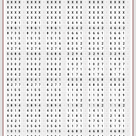
X
X
X
X
X
X
X
X
X
X
X
X
X
X
X
X
X
X
X
X
X
X
X
X
X
X
X
X
X
X
X
X
X
X
X
X
X
X
X
X
X
X
X
X
X
X
X
X
X
X
X
X
X
X
X
X
X
X
X
X
X
X
X
X
X
X
X
X
X
X
X
X
X
X
X
X
X
X
X
X
X
X
X
X
X
X
X
X
X
X
X
X
X
X
X
X
X
X
X
X
X
X
X
X
X
X
X
X
X
X
X
X
X
X
X
X
X
X
X
X
5
7
8
1
9
5
7
8
1
9
5
7
8
1
9
5
4
9
6
6
5
4
9
6
6
5
4
9
6
6
9
8
6
1
7
9
8
6
1
7
9
8
6
1
7
4
6
4
2
6
4
6
4
2
6
4
6
4
2
6
8
7
3
5
8
8
7
3
5
8
8
7
3
5
8
5
6
6
1
7
5
6
6
1
7
5
6
6
1
7
1
5
1
5
6
1
5
1
5
6
1
5
1
5
6
5
8
4
1
5
5
8
4
1
5
5
8
4
1
5
4
9
3
6
9
4
9
3
6
9
4
9
3
6
9
8
3
5
2
7
8
3
5
2
7
8
3
5
2
7
9
2
7
4
2
9
2
7
4
2
9
2
7
4
2
6
0
6
7
4
6
0
6
7
4
6
0
6
7
4
5
6
8
6
5
5
6
8
6
5
5
6
8
6
5
3
2
9
4
4
3
2
9
4
4
3
2
9
4
4
0
5
0
2
2
0
5
0
2
2
0
5
0
2
2
9
4
8
5
4
9
4
8
5
4
9
4
8
5
4
3
3
0
2
2
3
3
0
2
2
3
3
0
2
2
1
0
2
7
9
1
0
2
7
9
1
0
2
7
9
8
8
8
0
8
8
8
8
0
8
8
8
8
0
8
6
7
7
1
8
6
7
7
1
8
6
7
7
1
8
3
0
4
2
6
3
0
4
2
6
3
0
4
2
6
8
1
7
6
4
8
1
7
6
4
8
1
7
6
4
8
0
4
1
5
8
0
4
1
5
8
0
4
1
5
4
5
5
8
4
4
5
5
8
4
4
5
5
8
4
8
2
7
7
5
8
2
7
7
5
8
2
7
7
5
4
8
0
0
0
4
8
0
0
0
4
8
0
0
0
6
1
5
5
1
6
1
5
5
1
6
1
5
5
1
1
1
4
9
4
1
1
4
9
4
1
1
4
9
4
3
3
3
8
2
3
3
3
8
2
3
3
3
8
2
1
1
3
9
3
1
1
3
9
3
1
1
3
9
3
4
4
9
9
9
4
4
9
9
9
4
4
9
9
9
0
1
9
2
2
0
1
9
2
2
0
1
9
2
2
3
8
9
4
4
3
8
9
4
4
3
8
9
4
4
1
1
8
2
1
1
1
8
2
1
1
1
8
2
1
4
0
1
8
9
4
0
1
8
9
4
0
1
8
9
1
4
1
1
2
1
4
1
1
2
1
4
1
1
2
8
0
4
8
3
8
0
4
8
3
8
0
4
8
3
2
1
8
5
4
2
1
8
5
4
2
1
8
5
4
5
4
2
1
3
5
4
2
1
3
5
4
2
1
3
9
7
6
1
7
9
7
6
1
7
9
7
6
1
7
3
5
6
9
6
3
5
6
9
6
3
5
6
9
6
5
1
7
1
8
5
1
7
1
8
5
1
7
1
8
1
0
1
5
6
1
0
1
5
6
1
0
1
5
6
4
6
8
3
2
4
6
8
3
2
4
6
8
3
2