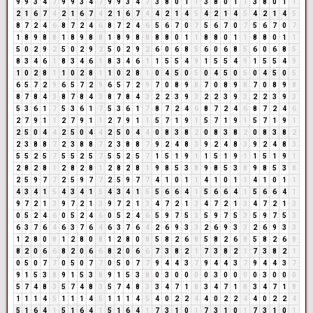
9
9
3
4
7
9
9
3
4
7
9
9
3
4
7
3
8
0
1
1
3
8
0
1
1
3
8
0
1
1
2
1
6
7
4
2
1
6
7
4
2
1
6
7
4
4
2
1
4
5
4
2
1
4
5
4
2
1
4
5
8
7
2
4
6
8
7
2
4
6
8
7
2
4
6
5
6
7
0
7
5
6
7
0
7
5
6
7
0
7
1
8
9
8
8
1
8
9
8
8
1
8
9
8
8
8
8
0
1
1
8
8
0
1
1
8
8
0
1
1
5
0
2
9
2
5
0
2
9
2
5
0
2
9
2
6
0
6
8
5
6
0
6
8
5
6
0
6
8
5
8
3
4
6
1
8
3
4
6
1
8
3
4
6
1
1
5
5
4
9
1
5
5
4
9
1
5
5
4
9
1
0
2
8
1
1
0
2
8
1
1
0
2
8
1
0
4
5
0
5
0
4
5
0
5
0
4
5
0
5
6
5
7
2
9
6
5
7
2
9
6
5
7
2
9
7
0
8
9
8
7
0
8
9
8
7
0
8
9
8
8
7
8
4
3
8
7
8
4
3
8
7
8
4
3
2
2
3
9
3
2
2
3
9
3
2
2
3
9
3
5
3
6
1
7
5
3
6
1
7
5
3
6
1
7
8
7
2
4
6
8
7
2
4
6
8
7
2
4
6
2
7
9
1
1
2
7
9
1
1
2
7
9
1
1
5
7
1
9
1
5
7
1
9
1
5
7
1
9
1
2
5
0
4
4
2
5
0
4
4
2
5
0
4
4
0
8
3
8
2
0
8
3
8
2
0
8
3
8
2
2
3
8
8
7
2
3
8
8
7
2
3
8
8
7
9
2
4
8
3
9
2
4
8
3
9
2
4
8
3
5
5
2
5
7
5
5
2
5
7
5
5
2
5
7
1
5
1
9
1
1
5
1
9
1
1
5
1
9
1
2
8
2
8
1
2
8
2
8
1
2
8
2
8
1
9
8
5
3
8
9
8
5
3
8
9
8
5
3
8
2
5
9
7
7
2
5
9
7
7
2
5
9
7
7
4
1
0
1
1
4
1
0
1
1
4
1
0
1
1
4
3
4
1
5
4
3
4
1
5
4
3
4
1
5
5
6
6
4
1
5
6
6
4
1
5
6
6
4
1
9
7
2
1
3
9
7
2
1
3
9
7
2
1
3
4
7
2
1
3
4
7
2
1
3
4
7
2
1
3
0
5
2
4
6
0
5
2
4
6
0
5
2
4
6
5
9
7
5
3
5
9
7
5
3
5
9
7
5
3
6
3
7
6
4
6
3
7
6
4
6
3
7
6
4
2
6
9
3
3
2
6
9
3
3
2
6
9
3
3
1
2
8
0
8
1
2
8
0
8
1
2
8
0
8
5
8
2
6
8
5
8
2
6
8
5
8
2
6
8
8
2
0
6
6
8
2
0
6
6
8
2
0
6
6
7
3
8
2
1
7
3
8
2
1
7
3
8
2
1
0
5
0
7
7
0
5
0
7
7
0
5
0
7
7
9
4
4
3
7
9
4
4
3
7
9
4
4
3
7
9
1
5
3
8
9
1
5
3
8
9
1
5
3
8
0
3
0
0
0
0
3
0
0
0
0
3
0
0
0
5
7
4
8
3
5
7
4
8
3
5
7
4
8
3
3
4
7
1
8
3
4
7
1
8
3
4
7
1
8
1
1
1
4
5
1
1
1
4
5
1
1
1
4
5
4
0
2
2
4
4
0
2
2
4
4
0
2
2
4
5
1
6
4
1
5
1
6
4
1
5
1
6
4
1
7
3
1
0
1
7
3
1
0
1
7
3
1
0
1