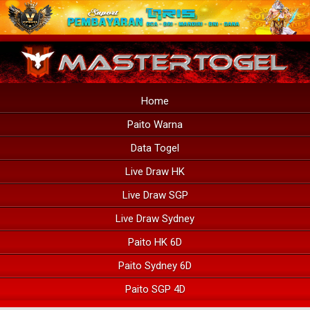
Home
Paito Warna
Data Togel
Live Draw HK
Live Draw SGP
Live Draw Sydney
Paito HK 6D
Paito Sydney 6D
Paito SGP 4D