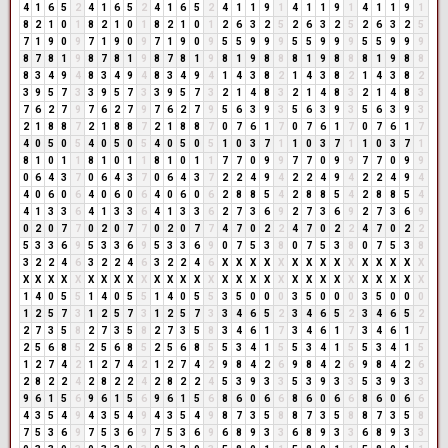
4
1
6
5
2
4
1
6
5
2
4
1
6
5
2
4
1
1
9
1
4
1
1
9
1
4
1
1
9
1
8
2
1
0
1
8
2
1
0
1
8
2
1
0
1
2
6
3
2
5
2
6
3
2
5
2
6
3
2
5
7
1
9
0
9
7
1
9
0
9
7
1
9
0
9
5
5
9
9
9
5
5
9
9
9
5
5
9
9
9
8
7
8
1
9
8
7
8
1
9
8
7
8
1
9
8
1
9
8
8
8
1
9
8
8
8
1
9
8
8
8
3
4
9
4
8
3
4
9
4
8
3
4
9
4
1
4
3
8
2
1
4
3
8
2
1
4
3
8
2
3
9
5
7
3
3
9
5
7
3
3
9
5
7
3
2
1
4
8
3
2
1
4
8
3
2
1
4
8
3
7
6
2
7
9
7
6
2
7
9
7
6
2
7
9
5
6
3
9
3
5
6
3
9
3
5
6
3
9
3
2
1
8
8
7
2
1
8
8
7
2
1
8
8
7
0
7
6
1
7
0
7
6
1
7
0
7
6
1
7
4
0
5
0
5
4
0
5
0
5
4
0
5
0
5
1
0
3
7
1
1
0
3
7
1
1
0
3
7
1
8
1
0
1
1
8
1
0
1
1
8
1
0
1
1
7
7
0
9
9
7
7
0
9
9
7
7
0
9
9
0
6
4
3
7
0
6
4
3
7
0
6
4
3
7
2
2
4
9
4
2
2
4
9
4
2
2
4
9
4
4
0
6
0
6
4
0
6
0
6
4
0
6
0
6
2
8
8
5
4
2
8
8
5
4
2
8
8
5
4
4
1
3
3
6
4
1
3
3
6
4
1
3
3
6
2
7
3
6
9
2
7
3
6
9
2
7
3
6
9
0
2
0
7
7
0
2
0
7
7
0
2
0
7
7
4
7
0
2
2
4
7
0
2
2
4
7
0
2
2
5
3
3
6
9
5
3
3
6
9
5
3
3
6
9
0
7
5
3
8
0
7
5
3
8
0
7
5
3
8
3
2
2
4
6
3
2
2
4
6
3
2
2
4
6
X
X
X
X
X
X
X
X
X
X
X
X
X
X
X
X
X
X
X
X
X
X
X
X
X
X
X
X
X
X
X
X
X
X
X
X
X
X
X
X
X
X
X
X
X
1
4
0
5
5
1
4
0
5
5
1
4
0
5
5
3
5
0
0
0
3
5
0
0
0
3
5
0
0
0
1
2
5
7
3
1
2
5
7
3
1
2
5
7
3
3
4
6
5
2
3
4
6
5
2
3
4
6
5
2
2
7
3
5
8
2
7
3
5
8
2
7
3
5
8
3
4
6
1
7
3
4
6
1
7
3
4
6
1
7
2
5
6
8
5
2
5
6
8
5
2
5
6
8
5
5
3
4
1
5
5
3
4
1
5
5
3
4
1
5
1
2
7
4
2
1
2
7
4
2
1
2
7
4
2
9
8
4
2
6
9
8
4
2
6
9
8
4
2
6
2
8
2
2
4
2
8
2
2
4
2
8
2
2
4
5
3
9
3
3
5
3
9
3
3
5
3
9
3
3
9
6
1
5
6
9
6
1
5
6
9
6
1
5
6
8
6
0
6
6
8
6
0
6
6
8
6
0
6
6
4
3
5
4
9
4
3
5
4
9
4
3
5
4
9
8
7
3
5
8
8
7
3
5
8
8
7
3
5
8
7
5
3
6
9
7
5
3
6
9
7
5
3
6
9
6
8
9
3
3
6
8
9
3
3
6
8
9
3
3