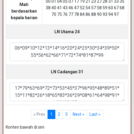
00 01 04 05 07 17 19 21 23 27 28 31 33 35
Mati
38 40 41 43 46 47 52 54 57 58 59 60 67 68
berdasarkan
70 75 76 77 78 84 86 88 90 93 94 97
kepala harian
LN Utama 24
LN Cadangan 31
« Prev
1
2
3
Next »
Last »
Konten bawah di sini