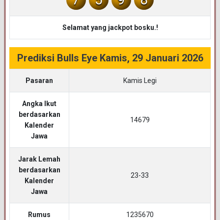
Selamat yang jackpot bosku.!
Prediksi Bulls Eye Kamis, 29 Januari 2026
Pasaran
Kamis Legi
Angka Ikut
berdasarkan
14679
Kalender
Jawa
Jarak Lemah
berdasarkan
23-33
Kalender
Jawa
Rumus
1235670