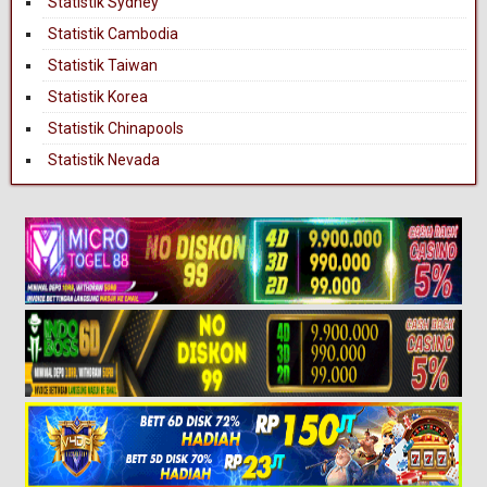
Statistik Sydney
Statistik Cambodia
Statistik Taiwan
Statistik Korea
Statistik Chinapools
Statistik Nevada