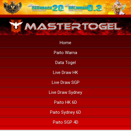
Home
Paito Warna
Data Togel
Live Draw HK
Live Draw SGP
Live Draw Sydney
Paito HK 6D
Paito Sydney 6D
Paito SGP 4D