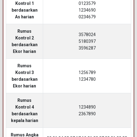
Kontrol 1
0123579
berdasarkan
1234690
As harian
0234679
Rumus
3578024
Kontrol 2
5180397
berdasarkan
3596287
Ekor harian
Rumus
Kontrol 3
1256789
berdasarkan
1234780
Ekor harian
Rumus
Kontrol 4
1234890
berdasarkan
2367890
kepala harian
Rumus Angka