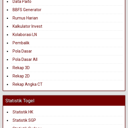
Data Paito
BBFS Generator
Rumus Harian
Kalkulator Invest
Kolaborasi LN
Pembalik
Pola Dasar
Pola Dasar All
Rekap 3D
Rekap 2D
Rekap Angka CT
Statistik Togel
Statistik HK
Statistik SGP