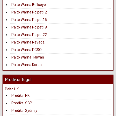
Paito Warna Bullseye
Paito Warna Poipet12
Paito Warna Poipet15
Paito Warna Poipet19
Paito Warna Poipet22
Paito Warna Nevada
Paito Warna PCSO
Paito Warna Taiwan
Paito Warna Korea
Prediksi Togel
Paito HK
Prediksi HK
Prediksi SGP
Prediksi Sydney