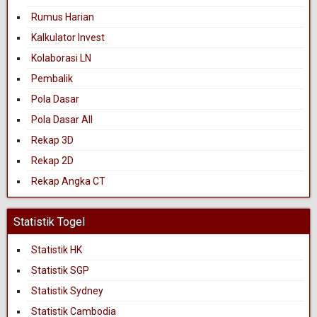
Rumus Harian
Kalkulator Invest
Kolaborasi LN
Pembalik
Pola Dasar
Pola Dasar All
Rekap 3D
Rekap 2D
Rekap Angka CT
Statistik Togel
Statistik HK
Statistik SGP
Statistik Sydney
Statistik Cambodia