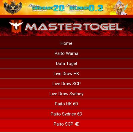
Home
Paito Warna
Data Togel
Live Draw HK
Live Draw SGP
Live Draw Sydney
Paito HK 6D
Paito Sydney 6D
Paito SGP 4D