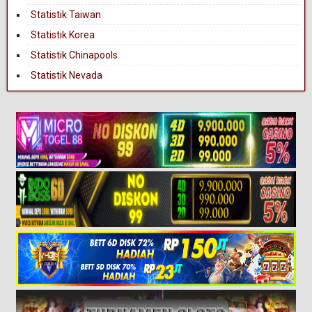
Statistik Taiwan
Statistik Korea
Statistik Chinapools
Statistik Nevada