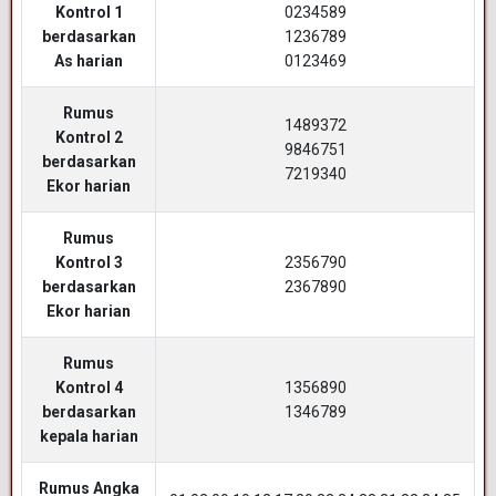
Kontrol 1
0234589
berdasarkan
1236789
As harian
0123469
Rumus
1489372
Kontrol 2
9846751
berdasarkan
7219340
Ekor harian
Rumus
Kontrol 3
2356790
berdasarkan
2367890
Ekor harian
Rumus
Kontrol 4
1356890
berdasarkan
1346789
kepala harian
Rumus Angka