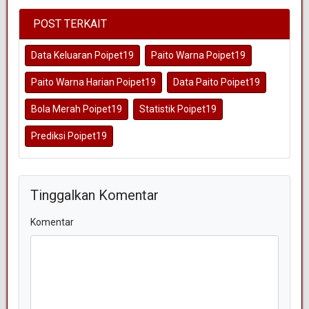
POST TERKAIT
Data Keluaran Poipet19
Paito Warna Poipet19
Paito Warna Harian Poipet19
Data Paito Poipet19
Bola Merah Poipet19
Statistik Poipet19
Prediksi Poipet19
Tinggalkan Komentar
Komentar