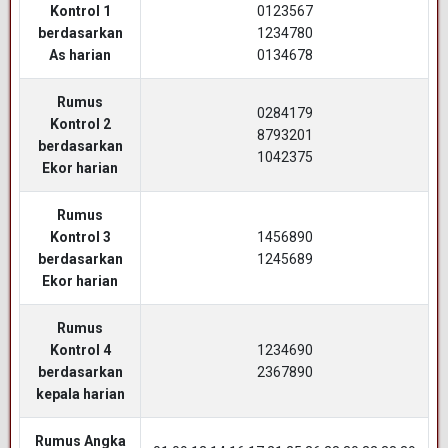
Kontrol 1
0123567
berdasarkan
1234780
As harian
0134678
Rumus
0284179
Kontrol 2
8793201
berdasarkan
1042375
Ekor harian
Rumus
Kontrol 3
1456890
berdasarkan
1245689
Ekor harian
Rumus
Kontrol 4
1234690
berdasarkan
2367890
kepala harian
Rumus Angka