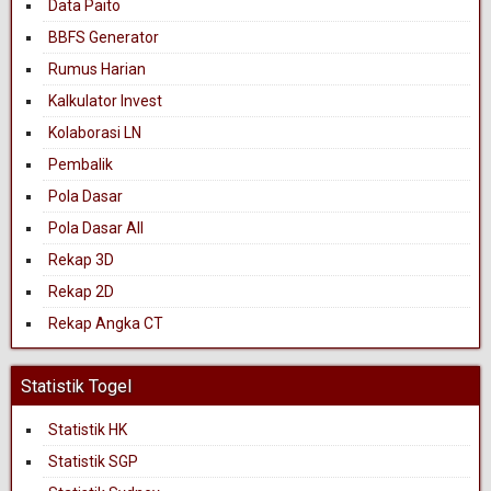
Data Paito
BBFS Generator
Rumus Harian
Kalkulator Invest
Kolaborasi LN
Pembalik
Pola Dasar
Pola Dasar All
Rekap 3D
Rekap 2D
Rekap Angka CT
Statistik Togel
Statistik HK
Statistik SGP