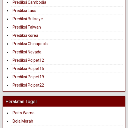
Prediksi Cambodia
Prediksi Laos
Prediksi Bullseye
Prediksi Taiwan
Prediksi Korea
Prediksi Chinapools
Prediksi Nevada
Prediksi Poipet12
Prediksi Poipet15
Prediksi Poipet19
Prediksi Poipet22
Peralatan Togel
Paito Warna
Bola Merah