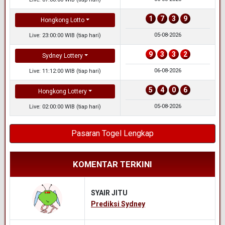
1
7
3
9
Hongkong Lotto
05-08-2026
Live: 23:00:00 WIB (tiap hari)
9
3
3
2
Sydney Lottery
06-08-2026
Live: 11:12:00 WIB (tiap hari)
5
4
0
6
Hongkong Lottery
05-08-2026
Live: 02:00:00 WIB (tiap hari)
Pasaran Togel Lengkap
KOMENTAR TERKINI
SYAIR JITU
Prediksi Sydney