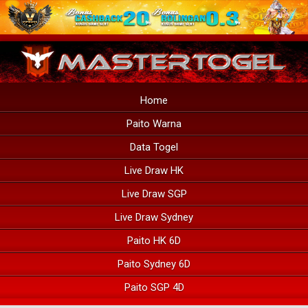
Home
Paito Warna
Data Togel
Live Draw HK
Live Draw SGP
Live Draw Sydney
Paito HK 6D
Paito Sydney 6D
Paito SGP 4D