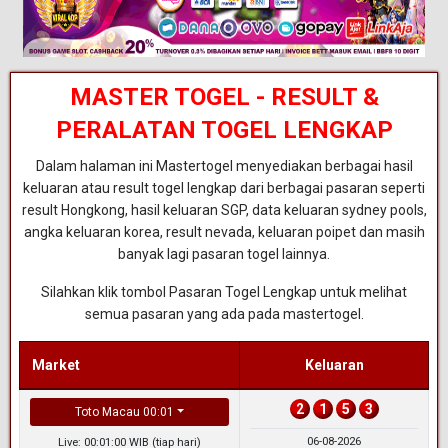
MASTER TOGEL - RESULT &
PERALATAN TOGEL LENGKAP
Dalam halaman ini Mastertogel menyediakan berbagai hasil
keluaran atau result togel lengkap dari berbagai pasaran seperti
result Hongkong, hasil keluaran SGP, data keluaran sydney pools,
angka keluaran korea, result nevada, keluaran poipet dan masih
banyak lagi pasaran togel lainnya.
Silahkan klik tombol Pasaran Togel Lengkap untuk melihat
semua pasaran yang ada pada mastertogel.
Market
Keluaran
2
1
5
3
Toto Macau 00:01
06-08-2026
Live: 00:01:00 WIB (tiap hari)