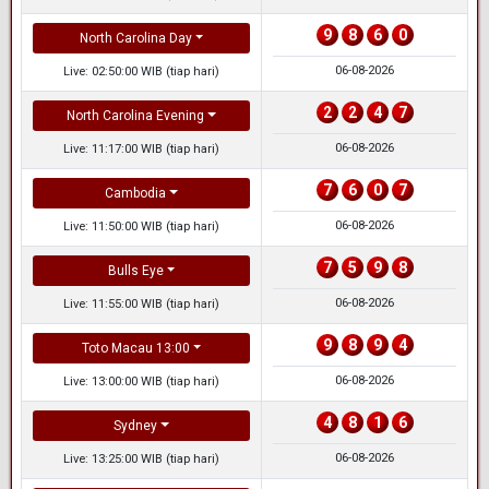
9
8
6
0
North Carolina Day
06-08-2026
Live: 02:50:00 WIB (tiap hari)
2
2
4
7
North Carolina Evening
06-08-2026
Live: 11:17:00 WIB (tiap hari)
7
6
0
7
Cambodia
06-08-2026
Live: 11:50:00 WIB (tiap hari)
7
5
9
8
Bulls Eye
06-08-2026
Live: 11:55:00 WIB (tiap hari)
9
8
9
4
Toto Macau 13:00
06-08-2026
Live: 13:00:00 WIB (tiap hari)
4
8
1
6
Sydney
06-08-2026
Live: 13:25:00 WIB (tiap hari)