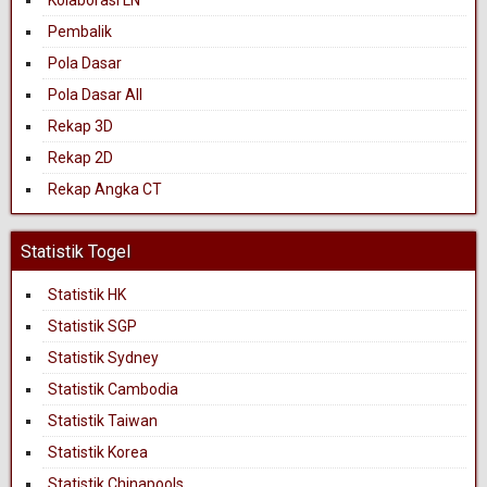
Pembalik
Pola Dasar
Pola Dasar All
Rekap 3D
Rekap 2D
Rekap Angka CT
Statistik Togel
Statistik HK
Statistik SGP
Statistik Sydney
Statistik Cambodia
Statistik Taiwan
Statistik Korea
Statistik Chinapools