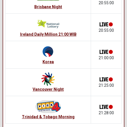
20:55:00
Brisbane Night
20:55:00
Ireland Daily Million 21:00 WIB
21:00:00
Korea
21:25:00
Vancouver Night
21:28:00
Trinidad & Tobago Morning