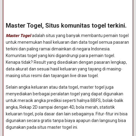
Master Togel, Situs komunitas togel terkini.
Master Togel
adalah situs yang banyak membantu pemain togel
untuk menemukan hasil keluaran dan data togel semua pasaran
terkini dan paling ramai dimainkan di negara Indonesia.
Komunitas togel yang kini digandrungi para pemain togel.
Kenapa tidak? Result yang disediakan dengan pasaran lengkap,
data akurat dan sesuai hasil keluaran yang tayang di masing-
masing situs resmi dan tayangan live draw togel.
Selain angka keluaran atau data togel, master togel juga
menyediakan berbagai peralatan togel yang dapat digunakan
untuk meracik angka prediksi seperti halnya BBFS, bolak-balik
angka, Rekap 2D sampai dengan 4D, bola merah, statistik
keluaran togel, pola dasar dan lain sebagainya. Fitur-fitur ini bisa
digunakan secara gratis tanpa biaya apapun dan langsung bisa
digunakan pada situs master togel ini.