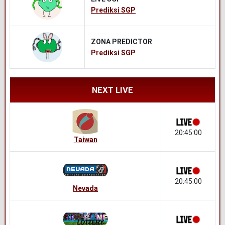
Prediksi SGP
ZONA PREDICTOR
Prediksi SGP
NEXT LIVE
20:45:00
Taiwan
20:45:00
Nevada