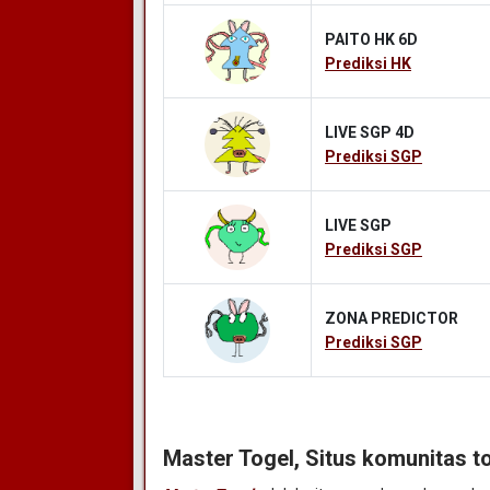
PAITO HK 6D
Prediksi HK
LIVE SGP 4D
Prediksi SGP
LIVE SGP
Prediksi SGP
ZONA PREDICTOR
Prediksi SGP
Master Togel, Situs komunitas tog