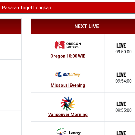
Pasaran Togel Lengkap
NEXT LIVE
09:50:00
Oregon 10:00 WIB
09:54:00
Missouri Evening
09:55:00
Vancouver Morning