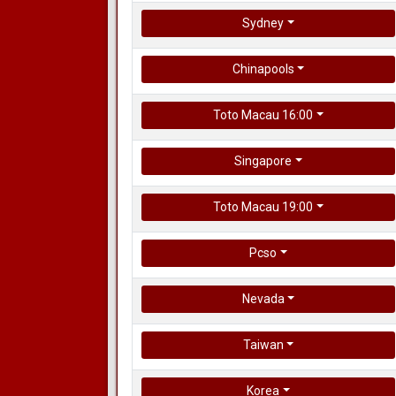
Sydney
Chinapools
Toto Macau 16:00
Singapore
Toto Macau 19:00
Pcso
Nevada
Taiwan
Korea