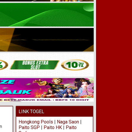
LINK TOGEL
Hongkong Pools
|
Naga Saon
|
an
Paito SGP
|
Paito HK
|
Paito