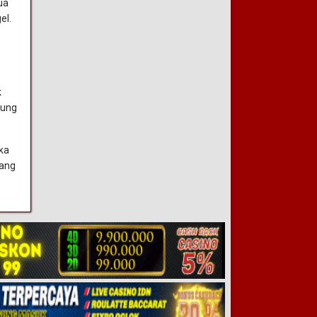
ua
el.
k
sung
gka
sang