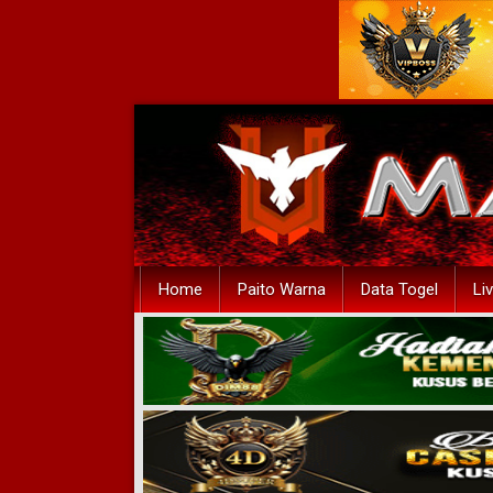
Home
Paito Warna
Data Togel
Li