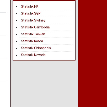
Statistik HK
Statistik SGP
Statistik Sydney
Statistik Cambodia
Statistik Taiwan
Statistik Korea
Statistik Chinapools
Statistik Nevada