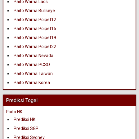
Paito Warna Laos
Paito Warna Bullseye
Paito Warna Poipet12
Paito Warna Poipet15
Paito Warna Poipet19
Paito Warna Poipet22
Paito Warna Nevada
Paito Warna PCSO
Paito Warna Taiwan
Paito Warna Korea
Prediksi Togel
Paito HK
Prediksi HK
Prediksi SGP
Prediksi Sydney