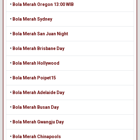
•
Bola Merah Oregon 13:00 WIB
•
Bola Merah Sydney
•
Bola Merah San Juan Night
•
Bola Merah Brisbane Day
•
Bola Merah Hollywood
•
Bola Merah Poipet15
•
Bola Merah Adelaide Day
•
Bola Merah Busan Day
•
Bola Merah Gwangju Day
•
Bola Merah Chinapools