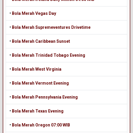
•
Bola Merah Vegas Day
•
Bola Merah Supremeventures Drivetime
•
Bola Merah Caribbean Sunset
•
Bola Merah Trinidad Tobago Evening
•
Bola Merah West Virginia
•
Bola Merah Vermont Evening
•
Bola Merah Pennsylvania Evening
•
Bola Merah Texas Evening
•
Bola Merah Oregon 07:00 WIB