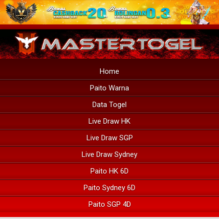
Home
Paito Warna
Data Togel
Live Draw HK
Live Draw SGP
Live Draw Sydney
Paito HK 6D
Paito Sydney 6D
Paito SGP 4D