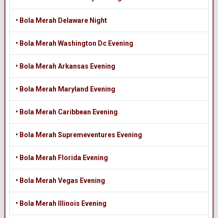
•
Bola Merah Delaware Night
•
Bola Merah Washington Dc Evening
•
Bola Merah Arkansas Evening
•
Bola Merah Maryland Evening
•
Bola Merah Caribbean Evening
•
Bola Merah Supremeventures Evening
•
Bola Merah Florida Evening
•
Bola Merah Vegas Evening
•
Bola Merah Illinois Evening