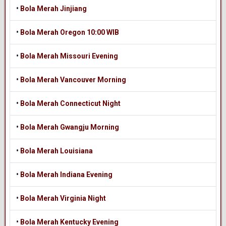
•
Bola Merah Jinjiang
•
Bola Merah Oregon 10:00 WIB
•
Bola Merah Missouri Evening
•
Bola Merah Vancouver Morning
•
Bola Merah Connecticut Night
•
Bola Merah Gwangju Morning
•
Bola Merah Louisiana
•
Bola Merah Indiana Evening
•
Bola Merah Virginia Night
•
Bola Merah Kentucky Evening