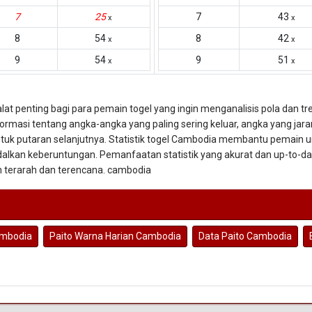
7
25
7
43
x
x
8
54
8
42
x
x
9
54
9
51
x
x
alat penting bagi para pemain togel yang ingin menganalisis pola dan t
formasi tentang angka-angka yang paling sering keluar, angka yang jara
tuk putaran selanjutnya. Statistik togel Cambodia membantu pemain 
alkan keberuntungan. Pemanfaatan statistik yang akurat dan up-to-
 terarah dan terencana. cambodia
ambodia
Paito Warna Harian Cambodia
Data Paito Cambodia