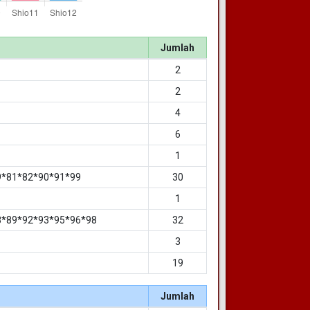
Jumlah
2
2
4
6
1
9*81*82*90*91*99
30
1
8*89*92*93*95*96*98
32
3
19
Jumlah