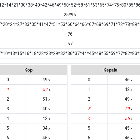
12*14*21*30*38*40*42*46*49*50*52*58*61*63*65*74*75*80*85*8
25*96
7*20*24*27*33*35*41*47*51*53*60*64*66*67*68*69*71*72*78*89*
76
57
7*10*13*15*16*18*22*23*29*32*36*37*44*45*48*55*59*77*82*83*
Kop
Kepala
0
49
0
46
x
x
1
54
1
42
x
x
2
51
2
49
x
x
3
40
3
29
x
x
4
42
4
55
x
x
5
34
5
45
x
x
6
45
6
46
x
x