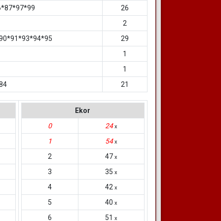
6*87*97*99
26
2
90*91*93*94*95
29
1
1
84
21
Ekor
0
24
x
1
54
x
2
47
x
3
35
x
4
42
x
5
40
x
6
51
x