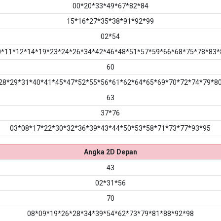
00*20*33*49*67*82*84
15*16*27*35*38*91*92*99
02*54
0*11*12*14*19*23*24*26*34*42*46*48*51*57*59*66*68*75*78*83*
60
28*29*31*40*41*45*47*52*55*56*61*62*64*65*69*70*72*74*79*8
63
37*76
03*08*17*22*30*32*36*39*43*44*50*53*58*71*73*77*93*95
Angka 2D Depan
43
02*31*56
70
08*09*19*26*28*34*39*54*62*73*79*81*88*92*98