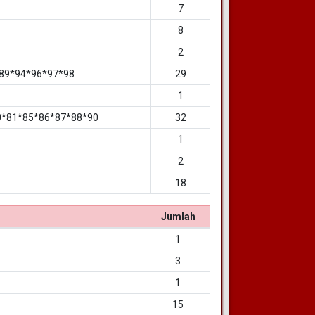
7
8
2
89*94*96*97*98
29
1
0*81*85*86*87*88*90
32
1
2
18
Jumlah
1
3
1
15