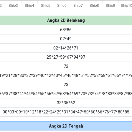
Angka 2D Belakang
68*86
07*49
02*14*26*71
25*27*59*67*94*97
72
19*21*28*30*32*39*40*42*43*45*46*48*51*52*53*58*61*65*74*7
23
36*37*38*41*44*54*55*56*57*63*64*69*70*73*75*78*83*84*87*8
33*35*62
00*03*09*10*12*18*22*24*29*31*34*47*50*60*66*76*77*80*85
Angka 2D Tengah