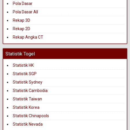
Pola Dasar
Pola Dasar All
Rekap 3D
Rekap 2D
Rekap Angka CT
Statistik Togel
Statistik HK
Statistik SGP
Statistik Sydney
Statistik Cambodia
Statistik Taiwan
Statistik Korea
Statistik Chinapools
Statistik Nevada