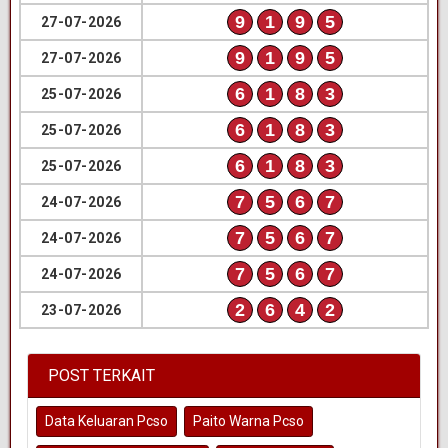
9
1
9
5
27-07-2026
9
1
9
5
27-07-2026
6
1
8
3
25-07-2026
6
1
8
3
25-07-2026
6
1
8
3
25-07-2026
7
5
6
7
24-07-2026
7
5
6
7
24-07-2026
7
5
6
7
24-07-2026
2
6
4
2
23-07-2026
POST TERKAIT
Data Keluaran Pcso
Paito Warna Pcso