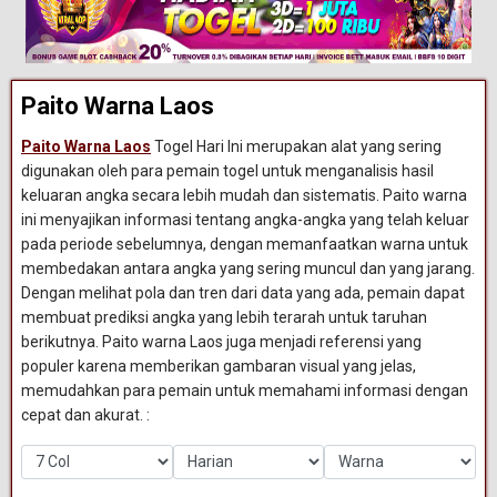
Paito Warna Laos
Paito Warna Laos
Togel Hari Ini merupakan alat yang sering
digunakan oleh para pemain togel untuk menganalisis hasil
keluaran angka secara lebih mudah dan sistematis. Paito warna
ini menyajikan informasi tentang angka-angka yang telah keluar
pada periode sebelumnya, dengan memanfaatkan warna untuk
membedakan antara angka yang sering muncul dan yang jarang.
Dengan melihat pola dan tren dari data yang ada, pemain dapat
membuat prediksi angka yang lebih terarah untuk taruhan
berikutnya. Paito warna Laos juga menjadi referensi yang
populer karena memberikan gambaran visual yang jelas,
memudahkan para pemain untuk memahami informasi dengan
cepat dan akurat. :