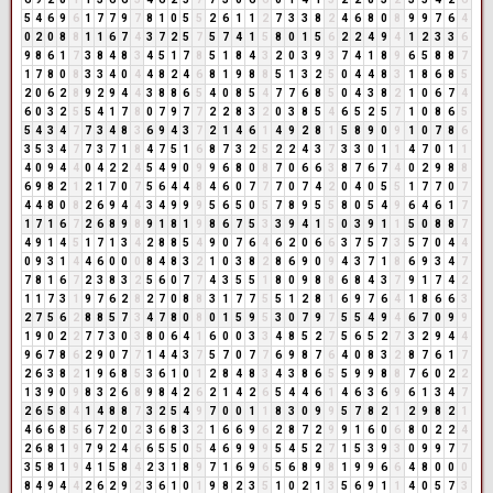
5
4
6
9
6
1
7
7
9
7
8
1
0
5
5
2
6
1
1
2
7
3
3
8
2
4
6
8
0
8
9
9
7
6
4
0
2
0
8
8
1
1
6
7
4
3
7
2
5
7
5
7
4
1
5
8
0
1
5
6
2
2
4
9
4
1
2
3
3
6
9
8
6
1
7
3
8
4
8
3
4
5
1
7
8
5
1
8
4
3
2
0
3
9
3
7
4
1
8
9
6
5
8
8
7
1
7
8
0
8
3
3
4
0
4
4
8
2
4
6
8
1
9
8
8
5
1
3
2
5
0
4
4
8
3
1
8
6
8
5
2
0
6
2
8
9
2
9
4
4
3
8
8
6
5
4
0
8
5
4
7
7
6
8
5
0
4
3
8
2
1
0
6
7
4
6
0
3
2
5
5
4
1
7
8
0
7
9
7
7
2
2
8
3
2
0
3
8
5
4
6
5
2
5
7
1
0
8
6
5
5
4
3
4
7
7
3
4
8
3
6
9
4
3
7
2
1
4
6
1
4
9
2
8
1
5
8
9
0
9
1
0
7
8
6
3
5
3
4
7
7
3
7
1
8
4
7
5
1
6
8
7
3
2
5
2
2
4
3
7
3
3
0
1
1
4
7
0
1
1
4
0
9
4
4
0
4
2
2
4
5
4
9
0
9
9
6
8
0
8
7
0
6
6
3
8
7
6
7
4
0
2
9
8
8
6
9
8
2
1
2
1
7
0
7
5
6
4
4
8
4
6
0
7
7
7
0
7
4
2
0
4
0
5
5
1
7
7
0
7
4
4
8
0
8
2
6
9
4
4
3
4
9
9
9
5
6
5
0
5
7
8
9
5
5
8
0
5
4
9
6
4
6
1
7
1
7
1
6
7
2
6
8
9
8
9
1
8
1
9
8
6
7
5
3
3
9
4
1
5
0
3
9
1
1
5
0
8
8
7
4
9
1
4
5
1
7
1
3
4
2
8
8
5
4
9
0
7
6
4
6
2
0
6
6
3
7
5
7
3
5
7
0
4
4
0
9
3
1
4
4
6
0
0
0
8
4
8
3
2
1
0
3
8
2
8
6
9
0
9
4
3
7
1
8
6
9
3
4
7
7
8
1
6
7
2
3
8
3
2
5
6
0
7
7
4
3
5
5
1
8
0
9
8
8
6
8
4
3
7
9
1
7
4
2
1
1
7
3
1
9
7
6
2
8
2
7
0
8
8
3
1
7
7
5
5
1
2
8
1
6
9
7
6
4
1
8
6
6
3
2
7
5
6
2
8
8
5
7
3
4
7
8
0
8
0
1
5
9
5
3
0
7
9
7
5
5
4
9
4
6
7
0
9
9
1
9
0
2
2
7
7
3
0
3
8
0
6
4
1
6
0
0
3
3
4
8
5
2
7
5
6
5
2
7
3
2
9
4
4
9
6
7
8
6
2
9
0
7
7
1
4
4
3
7
5
7
0
7
7
6
9
8
7
6
4
0
8
3
2
8
7
6
1
7
2
6
3
8
2
1
9
6
8
5
3
6
1
0
1
2
8
4
8
3
4
3
8
6
5
5
9
9
8
8
7
6
0
2
2
1
3
9
0
9
8
3
2
6
8
9
8
4
2
6
2
1
4
2
6
5
4
4
6
1
4
6
3
6
9
6
1
3
4
7
2
6
5
8
4
1
4
8
8
7
3
2
5
4
9
7
0
0
1
1
8
3
0
9
9
5
7
8
2
1
2
9
8
2
1
4
6
6
8
5
6
7
2
0
2
3
6
8
3
2
1
6
6
9
6
2
8
7
2
9
9
1
6
0
6
8
0
2
2
4
2
6
8
1
9
7
9
2
4
6
6
5
5
0
5
4
6
9
9
9
5
4
5
2
7
1
5
3
9
3
0
9
9
7
7
3
5
8
1
9
4
1
5
8
4
2
3
1
8
9
7
1
6
9
6
5
6
8
9
8
1
9
9
6
6
4
8
0
0
0
8
4
9
4
4
2
6
2
9
2
3
6
1
0
1
9
8
2
3
5
1
0
2
1
3
5
6
9
1
1
4
0
5
7
3