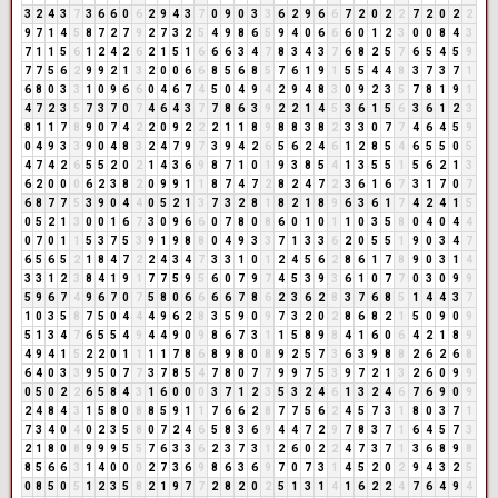
3
2
4
3
7
3
6
6
0
6
2
9
4
3
7
0
9
0
3
3
6
2
9
6
6
7
2
0
2
2
7
2
0
2
2
9
7
1
4
5
8
7
2
7
9
2
7
3
2
5
4
9
8
6
5
9
4
0
6
6
6
0
1
2
3
0
0
8
4
3
7
1
1
5
6
1
2
4
2
6
2
1
5
1
6
6
6
3
4
7
8
3
4
3
7
6
8
2
5
7
6
5
4
5
9
7
7
5
6
2
9
9
2
1
3
2
0
0
6
6
8
5
6
8
5
7
6
1
9
1
5
5
4
4
8
3
7
3
7
1
6
8
0
3
3
1
0
9
6
6
0
4
6
7
4
5
0
4
9
4
2
9
4
8
3
0
9
2
3
5
7
8
1
9
1
4
7
2
3
5
7
3
7
0
7
4
6
4
3
7
7
8
6
3
9
2
2
1
4
5
3
6
1
5
6
3
6
1
2
3
8
1
1
7
8
9
0
7
4
2
2
0
9
2
2
2
1
1
8
9
8
8
3
8
2
3
3
0
7
7
4
6
4
5
9
0
4
9
3
3
9
0
4
8
3
2
4
7
9
7
3
9
4
2
6
5
6
2
4
6
1
2
8
5
4
6
5
5
0
5
4
7
4
2
6
5
5
2
0
2
1
4
3
6
9
8
7
1
0
1
9
3
8
5
4
1
3
5
5
1
5
6
2
1
3
6
2
0
0
0
6
2
3
8
2
0
9
9
1
1
8
7
4
7
2
8
2
4
7
2
3
6
1
6
7
3
1
7
0
7
6
8
7
7
5
3
9
0
4
4
0
5
2
1
3
7
3
2
8
1
8
2
1
8
9
6
3
6
1
7
4
2
4
1
5
0
5
2
1
3
0
0
1
6
7
3
0
9
6
6
0
7
8
0
8
6
0
1
0
1
1
0
3
5
8
0
4
0
4
4
0
7
0
1
1
5
3
7
5
3
9
1
9
8
8
0
4
9
3
3
7
1
3
3
6
2
0
5
5
1
9
0
3
4
7
6
5
6
5
2
1
8
4
7
2
2
4
3
4
7
3
3
1
0
1
2
4
5
6
2
8
6
1
7
8
9
0
3
1
4
3
3
1
2
3
8
4
1
9
1
7
7
5
9
5
6
0
7
9
7
4
5
3
9
3
6
1
0
7
7
0
3
0
9
9
5
9
6
7
4
9
6
7
0
7
5
8
0
6
6
6
6
7
8
6
2
3
6
2
8
3
7
6
8
5
1
4
4
3
7
1
0
3
5
8
7
5
0
4
4
4
9
6
2
8
3
5
9
0
9
7
3
2
0
2
8
6
8
2
1
5
0
9
0
9
5
1
3
4
7
6
5
5
4
9
4
4
9
0
9
8
6
7
3
1
1
5
8
9
8
4
1
6
0
6
4
2
1
8
9
4
9
4
1
5
2
2
0
1
1
1
1
7
8
6
8
9
8
0
8
9
2
5
7
3
6
3
9
8
8
2
6
2
6
8
6
4
0
3
3
9
5
0
7
7
3
7
8
5
4
7
8
0
7
7
9
9
7
5
3
9
7
2
1
3
2
6
0
9
9
0
5
0
2
2
6
5
8
4
3
1
6
0
0
0
3
7
1
2
3
5
3
2
4
6
1
3
2
4
6
7
6
9
0
9
2
4
8
4
3
1
5
8
0
8
8
5
9
1
1
7
6
6
2
8
7
7
5
6
2
4
5
7
3
1
8
0
3
7
1
7
3
4
0
4
0
2
3
5
8
0
7
2
4
6
5
8
3
6
9
4
4
7
2
9
7
8
3
7
1
6
4
5
7
3
2
1
8
0
8
9
9
9
5
5
7
6
3
3
6
2
3
7
3
1
2
6
0
2
2
4
7
3
7
1
3
6
8
9
8
8
5
6
6
3
1
4
0
0
0
2
7
3
6
9
8
6
3
6
9
7
0
7
3
1
4
5
2
0
2
9
4
3
2
5
0
8
5
0
5
1
2
3
5
8
2
1
9
7
7
2
8
2
0
2
5
1
3
1
4
1
6
2
2
4
7
6
4
9
4