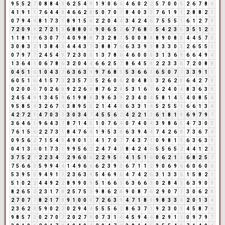
9
5
5
2
7
0
8
8
4
3
6
2
5
4
9
1
9
0
6
6
4
6
0
2
2
5
7
0
0
0
2
6
7
8
6
4
1
9
1
1
7
6
4
4
8
4
6
6
2
8
5
0
7
0
7
8
4
0
3
3
7
6
1
9
1
2
8
8
2
1
0
7
9
4
4
8
1
7
3
1
8
9
1
5
6
2
2
0
4
4
3
4
2
4
6
7
5
5
5
1
6
1
2
7
9
7
2
0
9
9
2
7
2
1
3
6
8
8
0
8
9
0
6
5
2
6
7
6
8
5
5
4
2
3
5
3
5
1
2
3
1
1
8
1
9
6
3
0
7
7
4
0
9
8
8
7
3
2
8
1
5
0
0
8
8
8
9
0
8
8
4
4
5
7
3
3
0
8
3
2
1
3
8
4
3
4
4
4
3
7
3
8
8
7
6
6
3
3
9
3
8
3
3
0
3
2
6
5
5
1
0
7
9
7
7
2
4
5
4
9
7
2
3
0
3
1
3
7
8
6
4
6
0
0
0
3
1
3
6
9
6
6
4
9
4
1
3
6
4
1
0
6
7
8
6
3
2
0
4
4
6
6
2
5
7
8
6
4
5
9
2
2
3
3
6
7
2
0
8
8
0
4
5
1
6
1
0
4
3
7
6
3
6
3
9
9
7
6
8
5
5
3
6
6
3
6
5
0
7
7
3
3
9
1
1
6
0
5
1
6
4
1
5
7
3
2
3
5
7
3
5
2
6
0
6
2
0
4
8
3
3
2
6
2
8
6
4
2
7
9
0
2
0
0
0
7
0
2
6
8
9
2
2
6
8
8
7
6
2
8
5
3
1
6
7
6
2
4
0
4
8
3
6
3
9
2
4
5
4
9
1
3
4
5
9
6
1
9
8
8
3
9
6
3
9
2
3
4
0
4
5
8
1
4
5
4
0
8
5
4
9
5
8
5
4
3
2
6
7
4
3
8
9
5
5
2
1
4
4
8
6
3
3
1
4
5
2
5
5
1
6
6
1
3
4
4
2
7
2
9
4
7
0
3
3
3
0
3
4
7
4
5
5
6
2
4
2
2
1
3
6
1
8
1
9
6
9
7
9
7
3
6
4
6
1
9
6
4
3
7
8
7
1
4
5
1
0
7
6
4
0
7
4
0
4
3
9
8
6
5
4
7
3
0
3
7
6
1
5
6
2
2
7
3
1
8
4
7
6
4
1
9
5
3
8
6
3
9
4
4
7
4
2
6
8
7
3
6
7
4
0
9
5
6
2
7
1
5
4
9
4
9
0
1
1
4
1
7
0
7
7
4
3
7
1
0
9
8
1
9
6
3
6
3
9
0
4
1
3
4
0
1
7
3
1
9
9
5
6
2
2
4
7
4
2
8
4
2
4
6
5
5
6
5
2
4
4
1
2
3
3
7
5
2
7
2
2
3
4
7
2
9
6
0
6
2
2
9
5
5
4
1
5
1
6
0
6
2
1
3
6
8
2
5
7
7
5
6
6
3
5
9
9
4
4
1
4
9
6
6
6
2
3
9
3
6
7
1
1
2
9
0
6
9
6
6
0
6
0
6
5
3
9
5
5
9
4
9
1
1
2
3
6
3
9
5
4
6
9
6
4
7
4
2
6
3
1
3
3
6
1
5
8
2
1
5
1
0
2
2
4
4
9
2
2
8
9
9
0
9
5
1
6
6
3
6
3
6
6
3
0
2
8
4
3
6
3
9
0
9
8
2
6
5
2
2
3
1
7
8
2
5
7
5
3
9
8
6
2
8
9
0
8
7
6
2
9
0
7
7
3
0
6
2
8
2
7
0
7
7
8
2
1
7
8
9
1
0
0
0
7
2
6
3
9
4
7
1
8
9
9
8
3
3
6
2
0
1
3
4
2
3
6
2
8
5
9
0
2
2
0
2
9
4
4
5
5
5
6
2
8
6
3
7
1
9
2
3
0
3
4
5
8
7
6
9
8
5
7
3
0
2
7
0
7
2
0
2
7
9
0
7
3
1
4
4
5
9
4
4
8
2
9
1
1
0
9
7
9
7