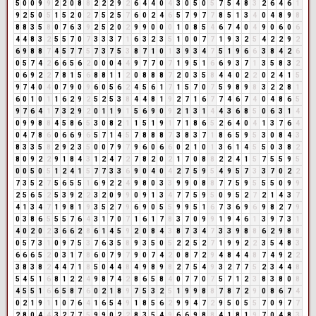
5
0
0
9
9
2
2
0
8
8
2
2
2
9
2
6
4
4
0
4
3
0
5
0
5
7
5
4
8
3
2
6
4
6
1
9
2
5
0
5
1
5
2
0
2
7
5
2
5
7
6
0
2
4
6
5
7
9
7
7
8
5
1
3
4
0
4
8
9
8
8
8
3
5
8
0
7
6
3
9
2
5
2
0
2
9
9
0
0
0
1
0
8
5
4
6
7
4
0
4
9
0
6
0
6
4
4
8
3
2
5
5
7
0
7
3
3
3
7
1
6
3
2
3
5
1
0
0
7
7
1
9
3
2
5
4
2
2
9
2
6
9
8
8
7
4
5
7
7
5
7
3
7
5
3
8
7
1
0
1
3
9
3
4
7
5
1
9
6
6
3
8
4
2
6
0
5
7
4
2
6
6
5
6
2
0
0
0
4
4
9
7
7
0
7
1
9
5
1
6
6
9
3
7
1
3
5
8
3
2
0
6
9
2
2
7
8
1
5
6
8
8
1
1
2
0
8
8
8
7
2
0
3
5
8
4
4
0
2
2
0
2
4
1
5
9
7
4
0
4
0
7
9
0
9
6
0
5
6
2
4
5
6
1
7
1
5
7
0
7
5
9
8
9
8
3
2
2
8
1
6
0
1
0
1
1
6
2
9
2
5
2
5
3
8
4
4
8
1
9
2
7
1
6
7
7
4
6
7
4
0
4
8
6
5
9
7
6
4
1
7
3
2
9
2
0
1
1
9
1
5
6
9
0
9
2
1
3
1
4
4
3
6
8
5
0
6
3
1
4
0
9
9
8
8
4
5
8
6
5
3
0
8
2
1
1
5
1
9
1
7
1
8
6
5
2
6
4
0
4
1
3
7
6
4
0
4
7
8
6
0
6
6
9
6
5
7
1
4
5
7
8
8
8
7
3
8
3
7
1
8
6
5
9
5
3
0
8
4
3
8
3
3
5
8
2
9
2
3
5
0
0
7
9
7
9
6
0
6
6
0
2
1
0
1
3
6
1
4
5
5
0
3
8
2
8
0
9
2
2
9
1
8
4
3
1
2
4
7
2
7
8
2
0
2
1
7
0
8
8
2
2
4
1
5
7
5
5
9
5
0
0
5
0
5
1
2
4
1
5
7
7
3
3
6
9
0
4
0
4
2
7
5
9
5
4
9
5
7
3
3
7
0
2
2
7
3
5
2
7
5
6
5
5
1
6
9
2
2
4
9
8
0
3
3
9
9
0
8
8
7
7
5
9
5
5
5
0
9
9
2
5
6
5
2
5
3
9
2
2
3
2
0
9
9
0
9
1
3
4
7
7
5
9
5
0
9
5
2
7
2
1
4
3
7
4
1
3
4
7
1
9
8
1
9
3
5
2
7
9
6
9
0
5
5
9
9
5
1
6
7
3
6
9
6
9
8
2
7
9
0
3
8
6
5
5
5
7
6
4
3
1
7
0
7
1
6
1
7
8
3
7
0
9
9
1
9
4
6
1
3
9
7
3
1
4
0
2
0
2
3
6
6
2
8
6
1
4
5
9
2
0
8
4
3
8
7
3
4
7
3
3
9
8
8
6
2
9
8
8
0
5
7
3
1
0
9
7
5
3
7
6
3
5
8
9
3
5
0
5
2
2
5
2
7
1
9
9
2
2
3
5
4
8
3
6
6
6
5
2
0
3
1
7
8
6
0
7
9
7
9
0
7
4
2
0
8
7
2
9
4
8
4
4
8
7
4
9
2
2
3
8
3
8
2
4
4
7
1
8
5
0
4
4
8
4
9
8
9
8
2
7
5
4
9
3
2
7
7
5
2
3
4
4
8
5
4
5
1
6
8
1
2
2
4
9
8
7
4
2
8
6
5
8
4
0
7
7
0
7
5
7
1
2
3
8
3
8
0
8
4
5
5
1
6
6
5
8
7
6
0
2
1
8
9
7
5
3
2
5
1
9
9
8
8
7
8
7
2
9
0
8
6
7
4
0
2
1
9
1
1
0
7
6
4
1
6
5
4
9
1
8
5
6
2
9
9
4
7
2
9
5
0
5
5
7
0
9
7
7
2
8
0
4
4
3
2
7
7
5
9
9
0
2
2
8
3
5
4
9
6
6
9
8
8
4
1
8
1
9
7
0
4
8
3