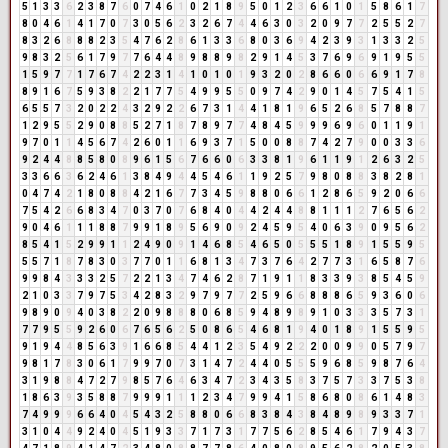
5
1
3
3
6
2
3
8
7
6
0
7
4
6
1
0
2
1
8
9
5
0
1
2
3
6
6
1
0
1
5
8
6
1
7
8
0
4
6
1
4
1
7
0
7
3
0
5
6
2
3
2
6
7
4
4
6
3
0
3
2
0
9
7
7
2
5
5
2
7
8
3
2
6
8
8
8
2
3
5
4
7
6
2
8
6
1
3
3
6
8
0
3
6
9
4
2
3
9
3
1
3
3
2
5
9
8
3
2
5
6
1
7
9
7
7
6
4
4
8
9
8
8
9
8
2
9
1
4
5
3
7
6
9
6
9
1
9
5
5
1
5
9
7
7
1
7
6
7
4
2
2
3
1
4
1
0
1
0
1
9
3
2
0
2
8
6
6
0
6
6
9
1
7
8
8
9
1
6
7
5
9
3
8
2
2
1
7
7
5
4
9
9
5
5
0
9
7
4
2
9
0
1
4
5
7
5
4
1
5
6
5
5
7
3
2
0
2
2
4
3
2
9
2
2
6
7
3
1
4
4
1
8
1
9
6
5
2
6
8
5
7
8
8
7
1
2
9
5
5
2
9
0
8
8
5
2
7
1
8
7
8
9
7
7
4
8
4
5
9
9
9
6
9
6
0
1
1
9
1
9
7
0
1
1
4
5
6
7
4
2
6
0
1
1
6
9
3
7
1
5
0
0
8
8
7
4
2
7
9
0
0
3
3
6
9
2
4
4
8
8
5
8
0
8
9
6
1
5
6
7
6
6
0
6
3
3
8
1
9
6
1
1
9
1
2
6
3
2
5
3
3
6
6
3
6
2
4
6
1
3
8
4
9
4
4
5
4
6
1
1
9
2
5
7
9
8
0
8
8
3
8
2
8
1
0
4
7
4
2
1
8
0
8
8
4
2
1
6
7
7
3
4
5
9
8
8
0
6
6
1
2
8
6
5
9
2
0
6
6
7
5
4
2
6
6
8
3
4
7
0
3
7
0
7
6
8
4
0
4
4
2
4
4
8
8
1
1
1
2
7
6
5
6
2
9
0
4
6
1
1
1
8
8
7
9
9
1
8
9
5
6
9
0
9
2
4
5
9
5
4
0
6
3
9
0
9
5
6
2
8
5
4
1
5
2
9
9
1
1
2
4
9
0
9
1
4
6
8
5
4
6
5
0
5
5
5
1
8
9
1
5
5
9
5
5
5
7
1
8
7
8
3
0
3
7
7
0
1
1
6
8
1
3
4
7
3
7
6
4
2
7
7
3
1
6
5
8
7
6
9
9
8
4
3
3
3
2
5
7
2
2
1
3
4
7
4
6
2
8
7
1
9
1
1
8
3
3
9
3
8
5
4
5
9
2
1
0
3
3
7
9
7
5
3
4
2
8
3
2
9
7
9
7
7
2
5
9
6
6
8
8
8
6
5
9
3
6
0
6
9
8
9
0
9
4
0
3
8
2
2
0
9
8
8
8
0
6
8
5
9
4
8
9
8
9
1
0
3
3
3
5
7
3
1
7
7
9
5
5
9
2
6
0
6
7
6
5
6
2
5
0
8
6
5
4
6
8
1
9
4
0
1
8
9
1
5
5
9
5
9
1
9
4
4
8
5
6
3
9
1
6
6
8
5
4
4
1
2
3
5
4
9
2
2
2
0
0
9
9
0
5
7
9
7
9
8
1
7
8
3
0
6
1
7
9
9
7
0
7
3
1
4
7
2
4
4
0
5
5
5
9
6
8
5
9
8
7
6
4
3
1
9
8
8
4
7
2
7
9
8
5
7
6
4
6
3
4
7
2
3
4
3
5
8
3
7
5
7
3
3
7
5
3
8
1
8
6
3
9
3
5
8
8
7
9
9
9
1
1
1
2
3
4
7
9
9
4
1
5
8
6
8
0
8
6
1
4
8
3
7
4
9
9
9
6
6
4
0
4
5
4
3
2
5
8
8
0
6
6
8
3
8
4
3
8
4
8
9
8
9
3
3
7
1
3
1
0
4
4
9
2
4
0
4
5
1
9
3
3
7
1
7
3
1
7
7
5
6
2
8
5
4
6
1
7
9
4
3
7