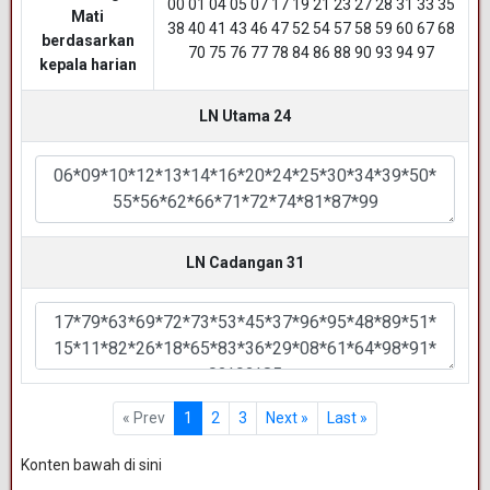
00 01 04 05 07 17 19 21 23 27 28 31 33 35
Mati
38 40 41 43 46 47 52 54 57 58 59 60 67 68
berdasarkan
70 75 76 77 78 84 86 88 90 93 94 97
kepala harian
LN Utama 24
LN Cadangan 31
« Prev
1
2
3
Next »
Last »
Konten bawah di sini