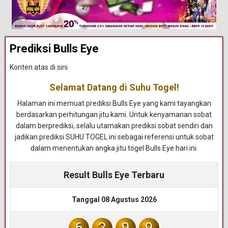
Prediksi Bulls Eye
Konten atas di sini
Selamat Datang di Suhu Togel!
Halaman ini memuat prediksi Bulls Eye yang kami tayangkan
berdasarkan perhitungan jitu kami. Untuk kenyamanan sobat
dalam berprediksi, selalu utamakan prediksi sobat sendiri dan
jadikan prediksi SUHU TOGEL ini sebagai referensi untuk sobat
dalam menentukan angka jitu togel Bulls Eye hari ini.
Result Bulls Eye Terbaru
Tanggal 08 Agustus 2026
6
2
9
9