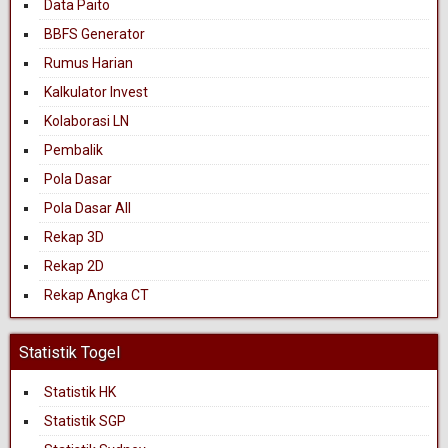
Data Paito
BBFS Generator
Rumus Harian
Kalkulator Invest
Kolaborasi LN
Pembalik
Pola Dasar
Pola Dasar All
Rekap 3D
Rekap 2D
Rekap Angka CT
Statistik Togel
Statistik HK
Statistik SGP