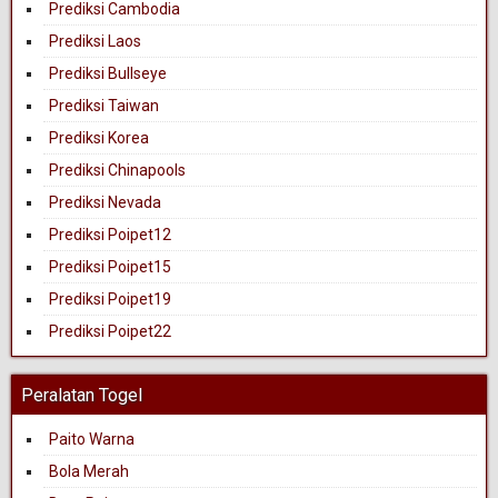
Prediksi Cambodia
Prediksi Laos
Prediksi Bullseye
Prediksi Taiwan
Prediksi Korea
Prediksi Chinapools
Prediksi Nevada
Prediksi Poipet12
Prediksi Poipet15
Prediksi Poipet19
Prediksi Poipet22
Peralatan Togel
Paito Warna
Bola Merah