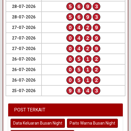
5
6
9
3
28-07-2026
5
6
9
3
28-07-2026
0
4
2
9
27-07-2026
0
4
2
9
27-07-2026
0
4
2
9
27-07-2026
0
5
1
2
26-07-2026
0
5
1
2
26-07-2026
0
5
1
2
26-07-2026
9
8
4
3
25-07-2026
POST TERKAIT
Data Keluaran Busan Night
Paito Warna Busan Night