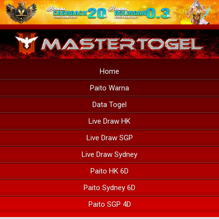
Home
Paito Warna
Data Togel
Live Draw HK
Live Draw SGP
Live Draw Sydney
Paito HK 6D
Paito Sydney 6D
Paito SGP 4D