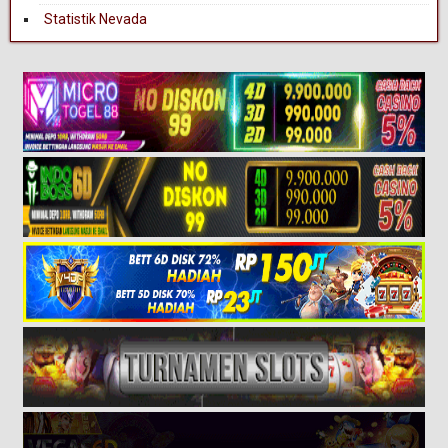
Statistik Nevada