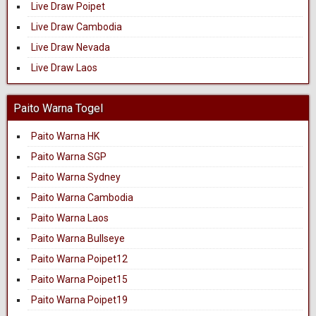
Live Draw Poipet
Live Draw Cambodia
Live Draw Nevada
Live Draw Laos
Paito Warna Togel
Paito Warna HK
Paito Warna SGP
Paito Warna Sydney
Paito Warna Cambodia
Paito Warna Laos
Paito Warna Bullseye
Paito Warna Poipet12
Paito Warna Poipet15
Paito Warna Poipet19