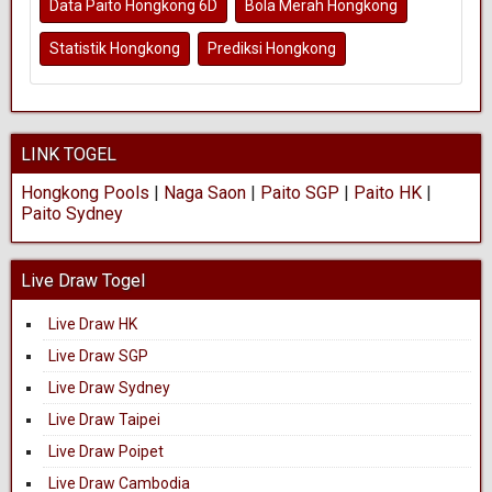
Data Paito Hongkong 6D
Bola Merah Hongkong
Statistik Hongkong
Prediksi Hongkong
LINK TOGEL
Hongkong Pools
|
Naga Saon
|
Paito SGP
|
Paito HK
|
Paito Sydney
Live Draw Togel
Live Draw HK
Live Draw SGP
Live Draw Sydney
Live Draw Taipei
Live Draw Poipet
Live Draw Cambodia