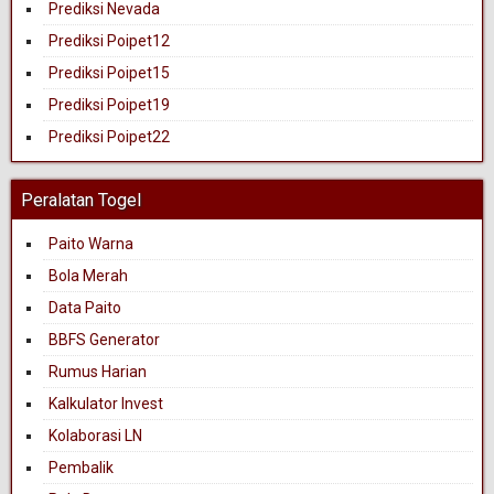
Prediksi Nevada
Prediksi Poipet12
Prediksi Poipet15
Prediksi Poipet19
Prediksi Poipet22
Peralatan Togel
Paito Warna
Bola Merah
Data Paito
BBFS Generator
Rumus Harian
Kalkulator Invest
Kolaborasi LN
Pembalik