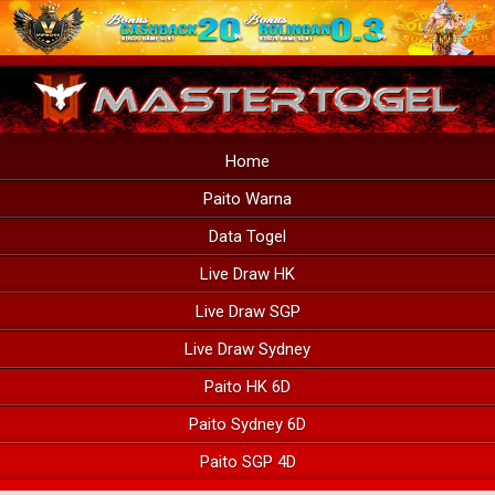
Home
Paito Warna
Data Togel
Live Draw HK
Live Draw SGP
Live Draw Sydney
Paito HK 6D
Paito Sydney 6D
Paito SGP 4D