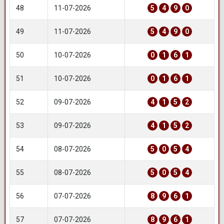
48
11-07-2026
5
4
9
0
49
11-07-2026
5
4
9
0
50
10-07-2026
0
1
6
1
51
10-07-2026
0
1
6
1
52
09-07-2026
4
1
5
2
53
09-07-2026
4
1
5
2
54
08-07-2026
5
0
5
4
55
08-07-2026
5
0
5
4
56
07-07-2026
8
9
6
1
57
07-07-2026
8
9
6
1