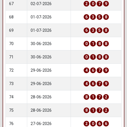
67
02-07-2026
2
0
7
9
68
01-07-2026
6
3
5
8
69
01-07-2026
6
3
5
8
70
30-06-2026
0
1
8
8
71
30-06-2026
0
1
8
8
72
29-06-2026
4
6
7
9
73
29-06-2026
4
6
7
9
74
28-06-2026
8
1
7
2
75
28-06-2026
8
1
7
2
76
27-06-2026
2
0
6
6