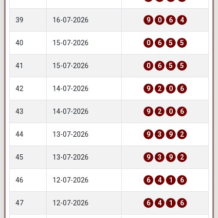
39
16-07-2026
9
0
6
4
40
15-07-2026
0
6
5
5
41
15-07-2026
0
6
5
5
42
14-07-2026
9
2
0
6
43
14-07-2026
9
2
0
6
44
13-07-2026
9
3
9
2
45
13-07-2026
9
3
9
2
46
12-07-2026
6
4
1
6
47
12-07-2026
6
4
1
6