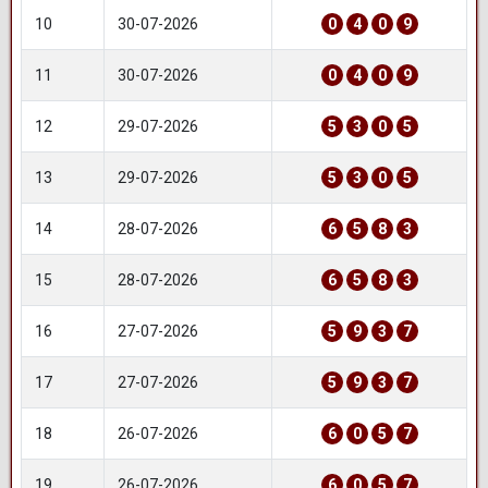
10
30-07-2026
0
4
0
9
11
30-07-2026
0
4
0
9
12
29-07-2026
5
3
0
5
13
29-07-2026
5
3
0
5
14
28-07-2026
6
5
8
3
15
28-07-2026
6
5
8
3
16
27-07-2026
5
9
3
7
17
27-07-2026
5
9
3
7
18
26-07-2026
6
0
5
7
19
26-07-2026
6
0
5
7