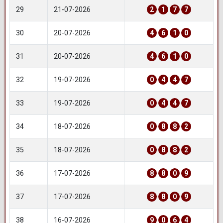
29
21-07-2026
2
1
7
7
30
20-07-2026
4
6
1
0
31
20-07-2026
4
6
1
0
32
19-07-2026
0
4
4
7
33
19-07-2026
0
4
4
7
34
18-07-2026
0
8
8
2
35
18-07-2026
0
8
8
2
36
17-07-2026
8
8
0
9
37
17-07-2026
8
8
0
9
38
16-07-2026
9
0
6
4