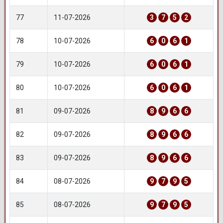
77
11-07-2026
3
7
5
2
78
10-07-2026
6
0
6
1
79
10-07-2026
6
0
6
1
80
10-07-2026
6
0
6
1
81
09-07-2026
8
9
6
6
82
09-07-2026
8
9
6
6
83
09-07-2026
8
9
6
6
84
08-07-2026
9
7
9
5
85
08-07-2026
9
7
9
5