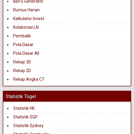
BBFS Generator
Rumus Harian
Kalkulator Invest
Kolaborasi LN
Pembalik
Pola Dasar
Pola Dasar All
Rekap 3D
Rekap 2D
Rekap Angka CT
Statistik Togel
Statistik HK
Statistik SGP
Statistik Sydney