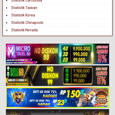
Statistik Cambodia
Statistik Taiwan
Statistik Korea
Statistik Chinapools
Statistik Nevada