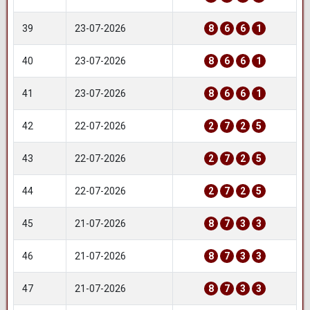
39
23-07-2026
8
6
6
1
40
23-07-2026
8
6
6
1
41
23-07-2026
8
6
6
1
42
22-07-2026
2
7
2
5
43
22-07-2026
2
7
2
5
44
22-07-2026
2
7
2
5
45
21-07-2026
8
7
3
3
46
21-07-2026
8
7
3
3
47
21-07-2026
8
7
3
3