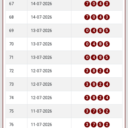
67
14-07-2026
7
0
4
3
68
14-07-2026
7
0
4
3
69
13-07-2026
0
4
8
5
70
13-07-2026
0
4
8
5
71
13-07-2026
0
4
8
5
72
12-07-2026
3
8
2
4
73
12-07-2026
3
8
2
4
74
12-07-2026
3
8
2
4
75
11-07-2026
3
7
5
2
76
11-07-2026
3
7
5
2