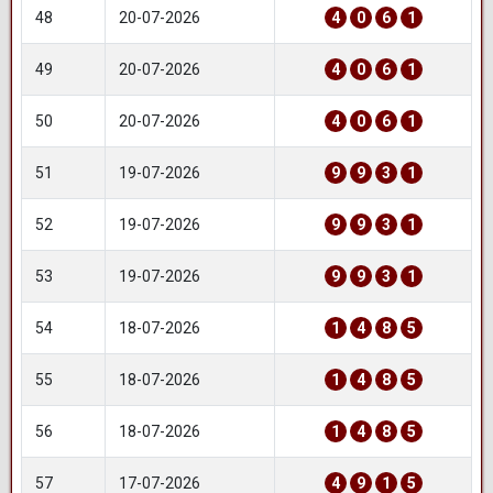
48
20-07-2026
4
0
6
1
49
20-07-2026
4
0
6
1
50
20-07-2026
4
0
6
1
51
19-07-2026
9
9
3
1
52
19-07-2026
9
9
3
1
53
19-07-2026
9
9
3
1
54
18-07-2026
1
4
8
5
55
18-07-2026
1
4
8
5
56
18-07-2026
1
4
8
5
57
17-07-2026
4
9
1
5