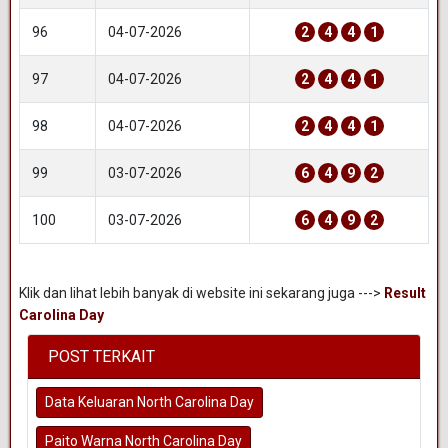
96
04-07-2026
2
4
4
1
97
04-07-2026
2
4
4
1
98
04-07-2026
2
4
4
1
99
03-07-2026
6
4
9
2
100
03-07-2026
6
4
9
2
Klik dan lihat lebih banyak di website ini sekarang juga --->
Result
Carolina Day
POST TERKAIT
Data Keluaran North Carolina Day
Paito Warna North Carolina Day