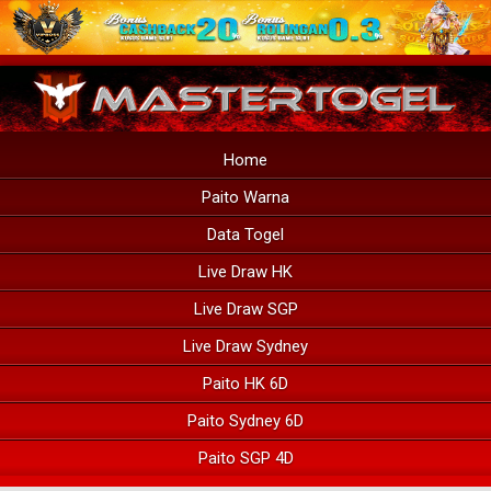
Home
Paito Warna
Data Togel
Live Draw HK
Live Draw SGP
Live Draw Sydney
Paito HK 6D
Paito Sydney 6D
Paito SGP 4D