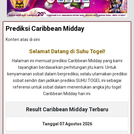
Prediksi Caribbean Midday
Konten atas di sini
Selamat Datang di Suhu Togel!
Halaman ini memuat prediksi Caribbean Midday yang kami
tayangkan berdasarkan perhitungan jitu kami. Untuk
kenyamanan sobat dalam berprediksi, selalu utamakan prediksi
sobat sendiri dan jadikan prediksi SUHU TOGEL ini sebagai
referensi untuk sobat dalam menentukan angka jitu togel
Caribbean Midday hari ini.
Result Caribbean Midday Terbaru
Tanggal 07 Agustus 2026