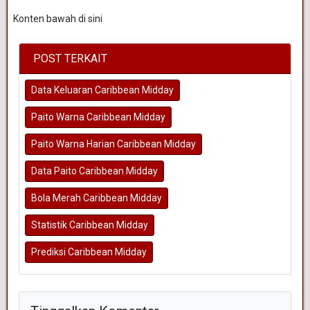
Konten bawah di sini
POST TERKAIT
Data Keluaran Caribbean Midday
Paito Warna Caribbean Midday
Paito Warna Harian Caribbean Midday
Data Paito Caribbean Midday
Bola Merah Caribbean Midday
Statistik Caribbean Midday
Prediksi Caribbean Midday