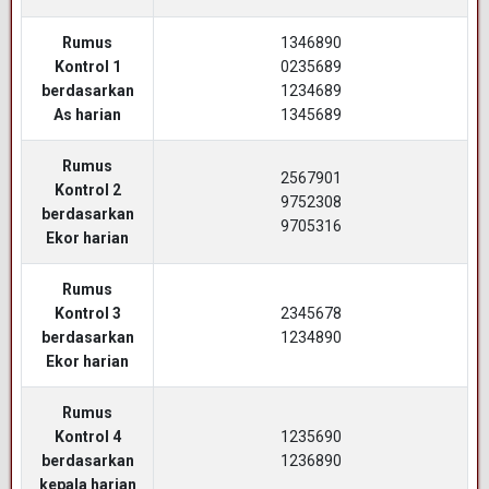
Rumus
1346890
Kontrol 1
0235689
berdasarkan
1234689
As harian
1345689
Rumus
2567901
Kontrol 2
9752308
berdasarkan
9705316
Ekor harian
Rumus
Kontrol 3
2345678
berdasarkan
1234890
Ekor harian
Rumus
Kontrol 4
1235690
berdasarkan
1236890
kepala harian