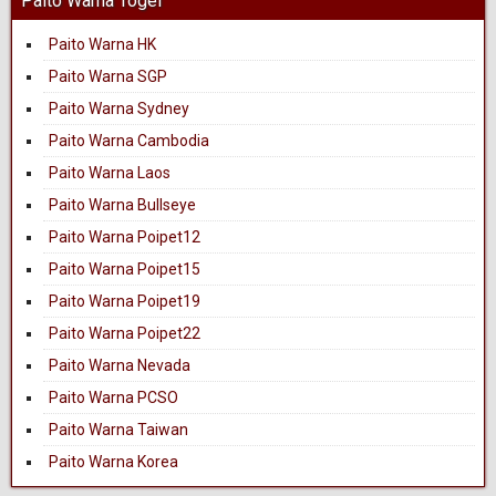
Paito Warna Togel
Paito Warna HK
Paito Warna SGP
Paito Warna Sydney
Paito Warna Cambodia
Paito Warna Laos
Paito Warna Bullseye
Paito Warna Poipet12
Paito Warna Poipet15
Paito Warna Poipet19
Paito Warna Poipet22
Paito Warna Nevada
Paito Warna PCSO
Paito Warna Taiwan
Paito Warna Korea