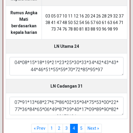
Rumus Angka
03 05 07 10 11 12 16 20 24 26 28 29 32 37
Mati
38 41 47 48 50 52 54 56 57 60 61 63 64 71
berdasarkan
73 74 76 78 80 81 83 88 93 96 98 99
kepala harian
LN Utama 24
LN Cadangan 31
« Prev
1
2
3
4
5
Next »