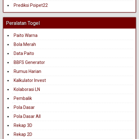
Prediksi Poipet22
Peralatan Togel
Paito Warna
Bola Merah
Data Paito
BBFS Generator
Rumus Harian
Kalkulator Invest
Kolaborasi LN
Pembalik
Pola Dasar
Pola Dasar All
Rekap 3D
Rekap 2D