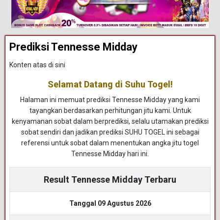
Prediksi Tennesse Midday
Konten atas di sini
Selamat Datang di Suhu Togel!
Halaman ini memuat prediksi Tennesse Midday yang kami
tayangkan berdasarkan perhitungan jitu kami. Untuk
kenyamanan sobat dalam berprediksi, selalu utamakan prediksi
sobat sendiri dan jadikan prediksi SUHU TOGEL ini sebagai
referensi untuk sobat dalam menentukan angka jitu togel
Tennesse Midday hari ini.
Result Tennesse Midday Terbaru
Tanggal 09 Agustus 2026