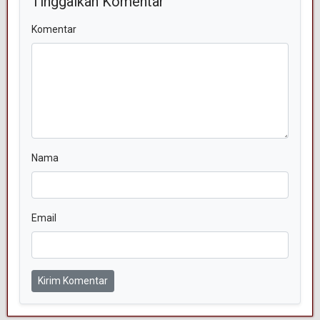
Tinggalkan Komentar
Komentar
Nama
Email
Kirim Komentar