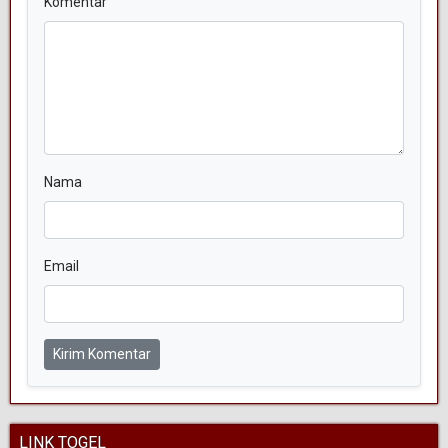
Komentar
Nama
Email
Kirim Komentar
LINK TOGEL