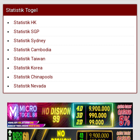
Statistik Togel
Statistik HK
Statistik SGP
Statistik Sydney
Statistik Cambodia
Statistik Taiwan
Statistik Korea
Statistik Chinapools
Statistik Nevada