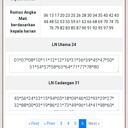
Rumus Angka
06 13 17 20 23 25 26 28 30 34 35 40 42 43
Mati
44 48 52 53 55 59 61 62 66 68 69 70 74 75
berdasarkan
76 79 82 83 85 87 90 91 92 95 97 99
kepala harian
LN Utama 24
LN Cadangan 31
« First
« Prev
3
4
5
6
Next »