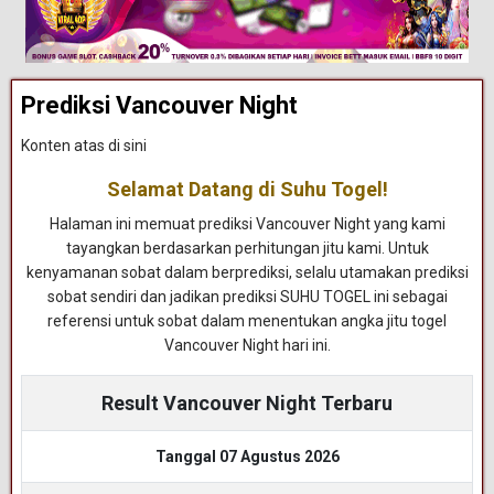
Prediksi Vancouver Night
Konten atas di sini
Selamat Datang di Suhu Togel!
Halaman ini memuat prediksi Vancouver Night yang kami
tayangkan berdasarkan perhitungan jitu kami. Untuk
kenyamanan sobat dalam berprediksi, selalu utamakan prediksi
sobat sendiri dan jadikan prediksi SUHU TOGEL ini sebagai
referensi untuk sobat dalam menentukan angka jitu togel
Vancouver Night hari ini.
Result Vancouver Night Terbaru
Tanggal 07 Agustus 2026