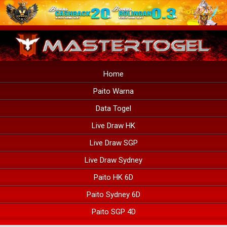
Home
Paito Warna
Data Togel
Live Draw HK
Live Draw SGP
Live Draw Sydney
Paito HK 6D
Paito Sydney 6D
Paito SGP 4D