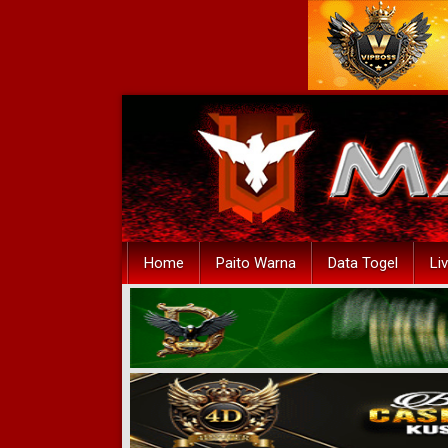
Home
Paito Warna
Data Togel
Li