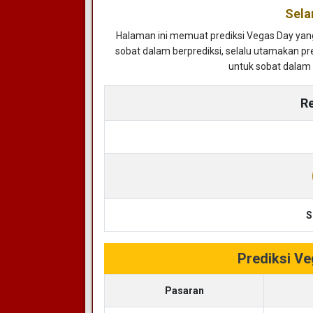
Sela
Halaman ini memuat prediksi Vegas Day yan
sobat dalam berprediksi, selalu utamakan pre
untuk sobat dalam 
Re
S
Prediksi Ve
Pasaran