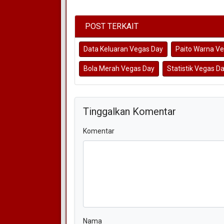
POST TERKAIT
Data Keluaran Vegas Day
Paito Warna V
Bola Merah Vegas Day
Statistik Vegas D
Tinggalkan Komentar
Komentar
Nama