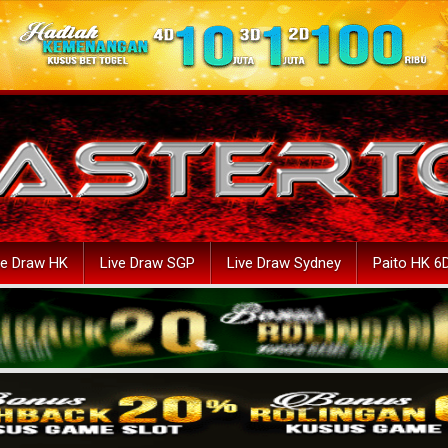
ve Draw HK
Live Draw SGP
Live Draw Sydney
Paito HK 6