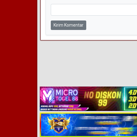
Kirim Komentar