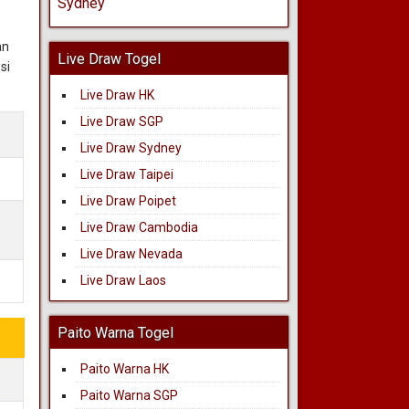
Sydney
an
Live Draw Togel
si
Live Draw HK
Live Draw SGP
Live Draw Sydney
Live Draw Taipei
Live Draw Poipet
Live Draw Cambodia
Live Draw Nevada
Live Draw Laos
Paito Warna Togel
Paito Warna HK
Paito Warna SGP