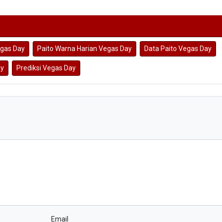
egas Day
Paito Warna Harian Vegas Day
Data Paito Vegas Day
ay
Prediksi Vegas Day
Email