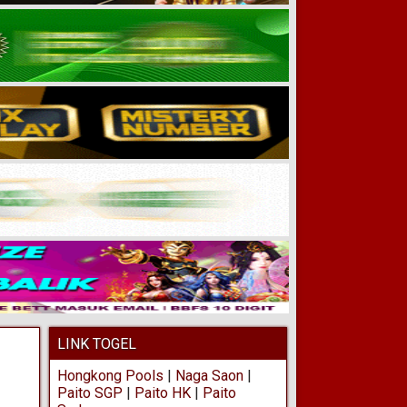
LINK TOGEL
Hongkong Pools
|
Naga Saon
|
Paito SGP
|
Paito HK
|
Paito