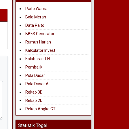
Paito Warna
Bola Merah
Data Paito
BBFS Generator
Rumus Harian
Kalkulator Invest
Kolaborasi LN
Pembalik
Pola Dasar
Pola Dasar All
Rekap 3D
Rekap 2D
Rekap Angka CT
Statistik Togel