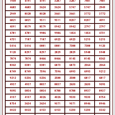
1949
4191
4191
3287
3287
7981
7981
4683
4683
3624
3624
5747
5747
2949
2949
8028
8028
3661
3661
3772
3772
6821
6821
9511
9511
8207
8207
4091
4091
8579
8579
0942
0942
2797
2797
4781
4781
9986
9986
1454
1454
4731
4731
7187
7187
6923
6923
5215
5215
5416
5416
0881
0881
7388
7388
9120
9120
8297
8297
2829
2829
5948
5948
7874
7874
8466
8466
8145
8145
8363
8363
0381
0381
6873
6873
2064
2064
8749
8749
7596
7596
6993
6993
9212
9212
0236
0236
2588
2588
6817
6817
4937
4937
8837
8837
2630
2630
9095
9095
0854
0854
8788
8788
8937
8937
4107
4107
4026
4026
9530
9530
8754
8754
3634
3634
9071
9071
8946
8946
0022
0022
6153
6153
5230
5230
5542