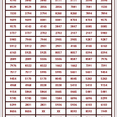
4790
3845
3845
5171
5171
3596
3596
8529
8529
2056
2056
7081
7081
1530
1530
3794
3794
8260
8260
7894
7894
9699
9699
0081
0081
8704
8704
9575
9575
4143
4143
3847
3847
0085
0085
3737
3737
2702
2702
2107
2107
5983
5983
7944
7944
3905
3905
9287
9287
5912
5912
2901
2901
4165
4165
6163
6163
5925
5925
8057
8057
0394
0394
2089
2089
5506
5506
8587
8587
7976
7976
8322
8322
1662
1662
7391
7391
7517
7517
5995
5995
5651
5651
9454
9454
5170
5170
8045
8045
5263
5263
4968
4968
0538
0538
5410
5410
9154
9154
5864
5864
0665
0665
5481
5481
9745
9745
1584
1584
6096
6096
0299
0299
2831
2831
5936
5936
6103
6103
8656
8656
XX
XX
8593
8593
1949