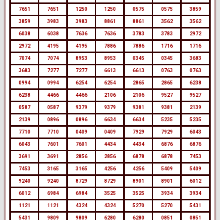
7651
7651
1250
1250
0575
0575
3859
3859
3983
3983
8861
8861
3562
3562
6038
6038
7636
7636
3783
3783
2972
2972
4195
4195
7886
7886
1716
1716
7074
7074
8953
8953
0345
0345
3683
3683
7277
7277
6613
6613
0763
0763
0994
0994
6254
6254
2865
2865
6238
6238
4466
4466
2106
2106
9527
9527
0587
0587
9379
9379
9381
9381
2139
2139
0896
0896
6634
6634
5235
5235
7710
7710
0409
0409
7929
7929
6043
6043
7601
7601
4434
4434
6876
6876
3691
3691
2856
2856
6878
6878
7453
7453
3165
3165
4256
4256
5409
5409
9240
9240
8729
8729
8901
8901
6012
6012
6984
6984
3525
3525
3934
3934
1121
1121
4324
4324
5270
5270
5431
5431
9809
9809
6280
6280
0851
0851