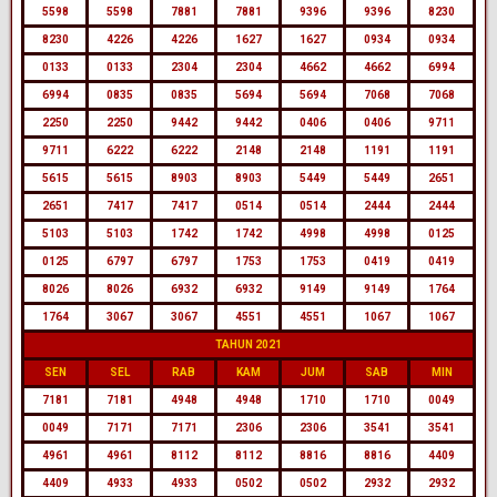
5598
5598
7881
7881
9396
9396
8230
8230
4226
4226
1627
1627
0934
0934
0133
0133
2304
2304
4662
4662
6994
6994
0835
0835
5694
5694
7068
7068
2250
2250
9442
9442
0406
0406
9711
9711
6222
6222
2148
2148
1191
1191
5615
5615
8903
8903
5449
5449
2651
2651
7417
7417
0514
0514
2444
2444
5103
5103
1742
1742
4998
4998
0125
0125
6797
6797
1753
1753
0419
0419
8026
8026
6932
6932
9149
9149
1764
1764
3067
3067
4551
4551
1067
1067
TAHUN 2021
SEN
SEL
RAB
KAM
JUM
SAB
MIN
7181
7181
4948
4948
1710
1710
0049
0049
7171
7171
2306
2306
3541
3541
4961
4961
8112
8112
8816
8816
4409
4409
4933
4933
0502
0502
2932
2932