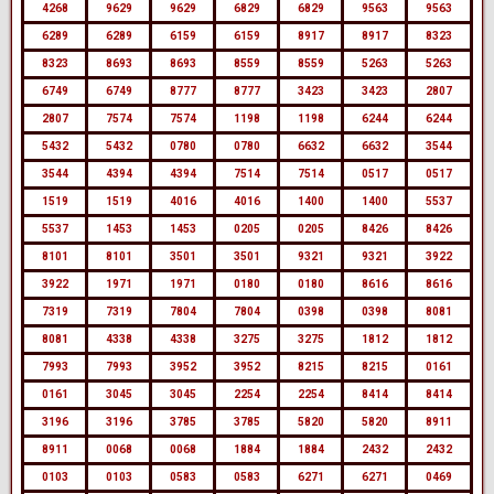
4268
9629
9629
6829
6829
9563
9563
6289
6289
6159
6159
8917
8917
8323
8323
8693
8693
8559
8559
5263
5263
6749
6749
8777
8777
3423
3423
2807
2807
7574
7574
1198
1198
6244
6244
5432
5432
0780
0780
6632
6632
3544
3544
4394
4394
7514
7514
0517
0517
1519
1519
4016
4016
1400
1400
5537
5537
1453
1453
0205
0205
8426
8426
8101
8101
3501
3501
9321
9321
3922
3922
1971
1971
0180
0180
8616
8616
7319
7319
7804
7804
0398
0398
8081
8081
4338
4338
3275
3275
1812
1812
7993
7993
3952
3952
8215
8215
0161
0161
3045
3045
2254
2254
8414
8414
3196
3196
3785
3785
5820
5820
8911
8911
0068
0068
1884
1884
2432
2432
0103
0103
0583
0583
6271
6271
0469