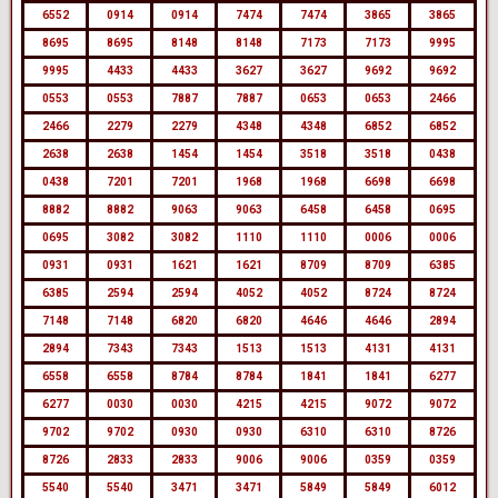
6552
0914
0914
7474
7474
3865
3865
8695
8695
8148
8148
7173
7173
9995
9995
4433
4433
3627
3627
9692
9692
0553
0553
7887
7887
0653
0653
2466
2466
2279
2279
4348
4348
6852
6852
2638
2638
1454
1454
3518
3518
0438
0438
7201
7201
1968
1968
6698
6698
8882
8882
9063
9063
6458
6458
0695
0695
3082
3082
1110
1110
0006
0006
0931
0931
1621
1621
8709
8709
6385
6385
2594
2594
4052
4052
8724
8724
7148
7148
6820
6820
4646
4646
2894
2894
7343
7343
1513
1513
4131
4131
6558
6558
8784
8784
1841
1841
6277
6277
0030
0030
4215
4215
9072
9072
9702
9702
0930
0930
6310
6310
8726
8726
2833
2833
9006
9006
0359
0359
5540
5540
3471
3471
5849
5849
6012