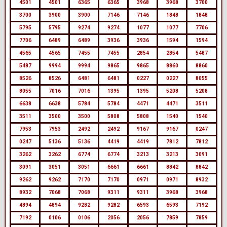
4501
4501
6365
6365
3968
3968
3700
3700
3900
3900
7146
7146
1848
1848
5795
5795
9274
9274
1077
1077
7706
7706
6489
6489
3936
3936
1594
1594
4565
4565
7455
7455
2854
2854
5487
5487
9994
9994
9865
9865
8860
8860
8526
8526
6481
6481
0227
0227
8055
8055
7016
7016
1395
1395
5208
5208
6638
6638
5784
5784
4471
4471
3511
3511
3500
3500
5808
5808
1540
1540
7953
7953
2492
2492
9167
9167
0247
0247
5136
5136
4419
4419
7812
7812
3262
3262
6774
6774
3213
3213
3091
3091
3051
3051
6661
6661
8842
8842
9262
9262
7170
7170
0971
0971
8932
8932
7068
7068
9311
9311
3968
3968
4894
4894
9282
9282
6593
6593
7192
7192
0106
0106
2056
2056
7859
7859