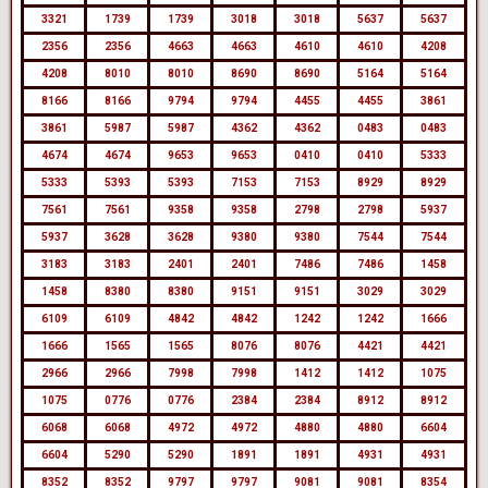
3321
1739
1739
3018
3018
5637
5637
2356
2356
4663
4663
4610
4610
4208
4208
8010
8010
8690
8690
5164
5164
8166
8166
9794
9794
4455
4455
3861
3861
5987
5987
4362
4362
0483
0483
4674
4674
9653
9653
0410
0410
5333
5333
5393
5393
7153
7153
8929
8929
7561
7561
9358
9358
2798
2798
5937
5937
3628
3628
9380
9380
7544
7544
3183
3183
2401
2401
7486
7486
1458
1458
8380
8380
9151
9151
3029
3029
6109
6109
4842
4842
1242
1242
1666
1666
1565
1565
8076
8076
4421
4421
2966
2966
7998
7998
1412
1412
1075
1075
0776
0776
2384
2384
8912
8912
6068
6068
4972
4972
4880
4880
6604
6604
5290
5290
1891
1891
4931
4931
8352
8352
9797
9797
9081
9081
8354