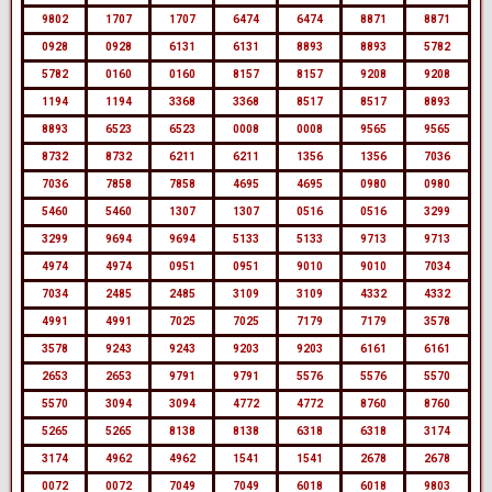
9802
1707
1707
6474
6474
8871
8871
0928
0928
6131
6131
8893
8893
5782
5782
0160
0160
8157
8157
9208
9208
1194
1194
3368
3368
8517
8517
8893
8893
6523
6523
0008
0008
9565
9565
8732
8732
6211
6211
1356
1356
7036
7036
7858
7858
4695
4695
0980
0980
5460
5460
1307
1307
0516
0516
3299
3299
9694
9694
5133
5133
9713
9713
4974
4974
0951
0951
9010
9010
7034
7034
2485
2485
3109
3109
4332
4332
4991
4991
7025
7025
7179
7179
3578
3578
9243
9243
9203
9203
6161
6161
2653
2653
9791
9791
5576
5576
5570
5570
3094
3094
4772
4772
8760
8760
5265
5265
8138
8138
6318
6318
3174
3174
4962
4962
1541
1541
2678
2678
0072
0072
7049
7049
6018
6018
9803