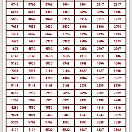
0745
5766
5766
7894
7894
2317
2317
5585
5585
8451
8451
0596
0596
5885
5885
3042
3042
6916
6916
0713
0713
7653
7653
3630
3630
8186
8186
2454
2454
5567
5567
8196
8196
8394
8394
7483
7483
6352
6352
9286
9286
1873
1873
6592
6592
2056
2056
2707
2707
6140
6140
8636
8636
4910
4910
5186
5186
0837
0837
7349
7349
4006
4006
7295
7295
2186
2186
3027
3027
3408
3408
4786
4786
4304
4304
8562
8562
5149
5149
0169
0169
2139
2139
8330
8330
2999
2999
2596
2596
7669
7669
1369
1369
6920
6920
9430
9430
4280
4280
7550
7550
0008
0008
4110
4110
9021
9021
6387
6387
4243
4243
5329
5329
5768
5768
1593
1593
5528
5528
4104
4104
5522
5522
6837
6837
9802