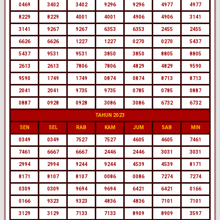
0469
3402
3402
9296
9296
4977
4977
8229
8229
4001
4001
4906
4906
3141
3141
9267
9267
6353
6353
2455
2455
6626
6626
1227
1227
0270
0270
5437
5437
9531
9531
3850
3850
8805
8805
2613
2613
7806
7806
4829
4829
9590
9590
1749
1749
0874
0874
8713
8713
2041
2041
9735
9735
0785
0785
0887
0887
0928
0928
3086
3086
6732
6732
TAHUN 2023
SEN
SEL
RAB
KAM
JUM
SAB
MIN
0349
0349
7527
7527
4605
4605
7461
7461
6667
6667
2446
2446
3031
3031
2994
2994
9244
9244
4539
4539
8171
8171
8107
8107
0086
0086
7274
7274
0309
0309
9694
9694
6421
6421
0166
0166
9323
9323
4836
4836
7101
7101
3129
3129
7133
7133
8909
8909
3597