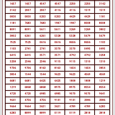
1657
1657
4547
4547
2250
2250
3142
3142
2007
2007
4116
4116
1519
1519
0830
0830
0203
0203
4429
4429
1181
1181
7683
7683
1987
1987
8008
8008
8091
8091
5611
5611
3269
3269
3802
3802
6261
6261
5328
5328
5679
5679
7525
7525
0616
0616
8656
8656
1103
1103
2741
2741
3370
3370
0495
0495
6415
6415
3571
3571
4792
4792
3258
3258
2346
2346
9115
9115
1310
1310
9706
9706
8163
8163
1654
1654
3854
3854
1544
1544
9623
9623
4569
4569
6681
6681
6425
6425
1808
1808
1219
1219
6868
6868
8975
8975
8554
8554
4720
4720
6985
6985
9070
9070
9641
9641
4756
4756
9141
9141
2086
2086
9664
9664
3631
3631
4789
4789
6283
6283
8899
8899
0119
0119
2818
2818