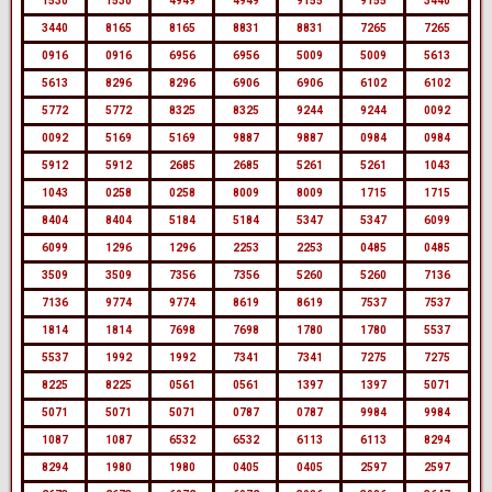
1530
1530
4949
4949
9155
9155
3440
3440
8165
8165
8831
8831
7265
7265
0916
0916
6956
6956
5009
5009
5613
5613
8296
8296
6906
6906
6102
6102
5772
5772
8325
8325
9244
9244
0092
0092
5169
5169
9887
9887
0984
0984
5912
5912
2685
2685
5261
5261
1043
1043
0258
0258
8009
8009
1715
1715
8404
8404
5184
5184
5347
5347
6099
6099
1296
1296
2253
2253
0485
0485
3509
3509
7356
7356
5260
5260
7136
7136
9774
9774
8619
8619
7537
7537
1814
1814
7698
7698
1780
1780
5537
5537
1992
1992
7341
7341
7275
7275
8225
8225
0561
0561
1397
1397
5071
5071
5071
5071
0787
0787
9984
9984
1087
1087
6532
6532
6113
6113
8294
8294
1980
1980
0405
0405
2597
2597