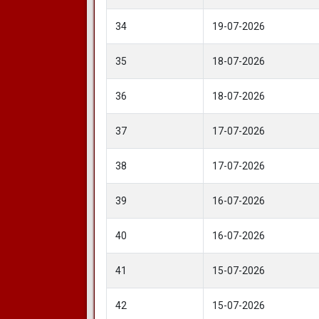
34
19-07-2026
35
18-07-2026
36
18-07-2026
37
17-07-2026
38
17-07-2026
39
16-07-2026
40
16-07-2026
41
15-07-2026
42
15-07-2026