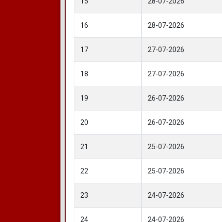
15
28-07-2026
16
28-07-2026
17
27-07-2026
18
27-07-2026
19
26-07-2026
20
26-07-2026
21
25-07-2026
22
25-07-2026
23
24-07-2026
24
24-07-2026