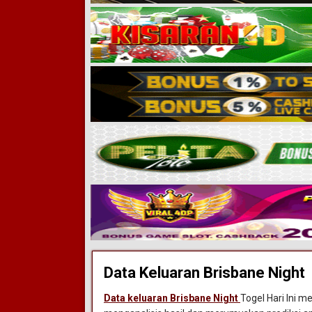
Data Keluaran Brisbane Night
Data keluaran Brisbane Night
Togel Hari Ini 