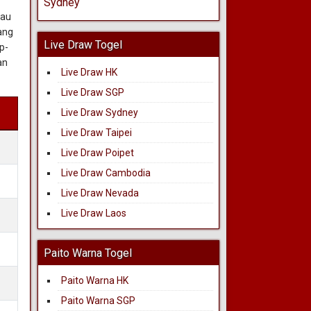
Sydney
tau
ang
Live Draw Togel
p-
an
Live Draw HK
Live Draw SGP
Live Draw Sydney
Live Draw Taipei
Live Draw Poipet
Live Draw Cambodia
Live Draw Nevada
Live Draw Laos
Paito Warna Togel
Paito Warna HK
Paito Warna SGP