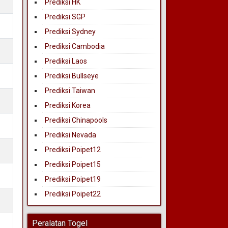
Prediksi HK
Prediksi SGP
Prediksi Sydney
Prediksi Cambodia
Prediksi Laos
Prediksi Bullseye
Prediksi Taiwan
Prediksi Korea
Prediksi Chinapools
Prediksi Nevada
Prediksi Poipet12
Prediksi Poipet15
Prediksi Poipet19
Prediksi Poipet22
Peralatan Togel