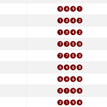
9
4
9
1
1
0
4
2
1
0
4
2
7
7
5
0
7
7
5
0
6
4
6
8
6
4
6
8
3
1
9
4
3
1
9
4