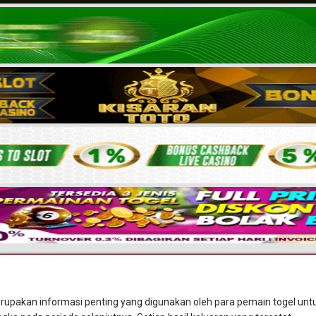
merupakan informasi penting yang digunakan oleh para pemain togel unt