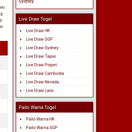
Sydney
tau
ng
Live Draw Togel
p-
an
Live Draw HK
Live Draw SGP
Live Draw Sydney
Live Draw Taipei
Live Draw Poipet
Live Draw Cambodia
Live Draw Nevada
Live Draw Laos
Paito Warna Togel
Paito Warna HK
Paito Warna SGP