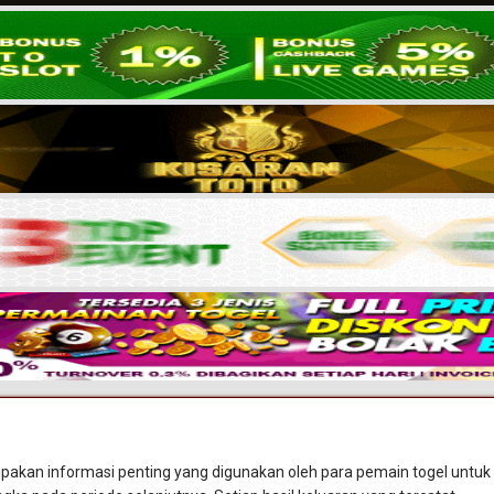
rupakan informasi penting yang digunakan oleh para pemain togel untuk