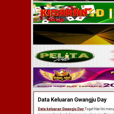
Data Keluaran Gwangju Day
Data keluaran Gwangju Day
Togel Hari Ini me