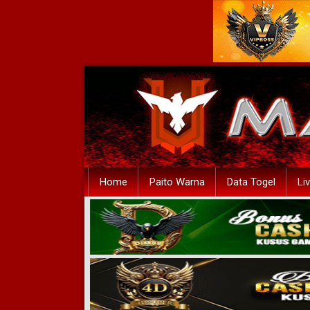
Home
Paito Warna
Data Togel
Li