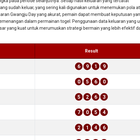
ka pada periode selanjutnya. Setiap hasil keluaran yang tercatat
g sudah keluar, yang sering kali digunakan untuk menemukan pola a
uaran Gwangju Day yang akurat, pemain dapat membuat keputusan ya
 kemenangan dalam permainan togel. Penggunaan data keluaran yang u
sar yang kuat untuk merumuskan strategi bermain yang lebih efektif d
Result
6
9
1
9
0
5
6
0
5
2
6
3
7
0
5
4
2
1
4
6