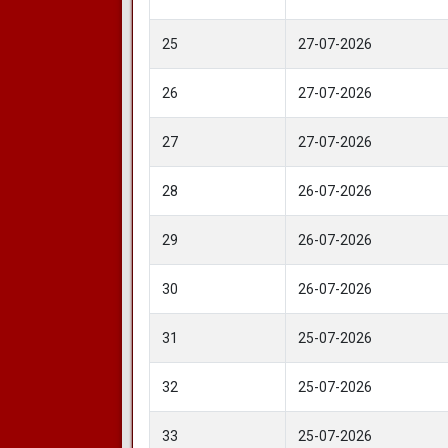
25
27-07-2026
26
27-07-2026
27
27-07-2026
28
26-07-2026
29
26-07-2026
30
26-07-2026
31
25-07-2026
32
25-07-2026
33
25-07-2026