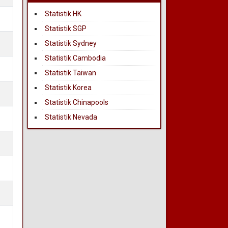
Statistik HK
Statistik SGP
Statistik Sydney
Statistik Cambodia
Statistik Taiwan
Statistik Korea
Statistik Chinapools
Statistik Nevada