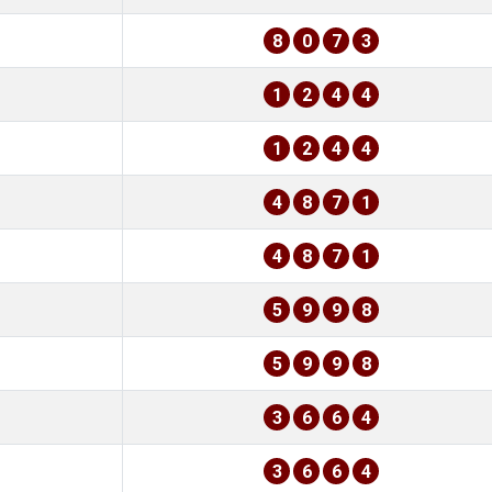
8
0
7
3
1
2
4
4
1
2
4
4
4
8
7
1
4
8
7
1
5
9
9
8
5
9
9
8
3
6
6
4
3
6
6
4