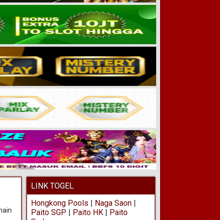
LINK TOGEL
Hongkong Pools
|
Naga Saon
|
main
Paito SGP
|
Paito HK
|
Paito