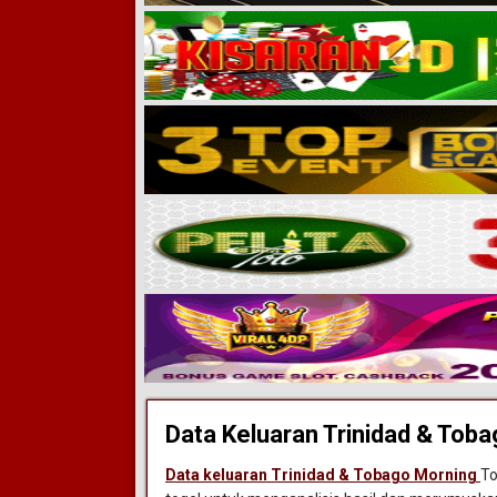
Data Keluaran Trinidad & Tob
Data keluaran Trinidad & Tobago Morning
To