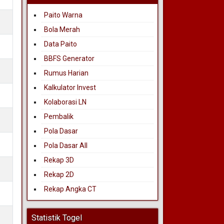
Paito Warna
Bola Merah
Data Paito
BBFS Generator
Rumus Harian
Kalkulator Invest
Kolaborasi LN
Pembalik
Pola Dasar
Pola Dasar All
Rekap 3D
Rekap 2D
Rekap Angka CT
Statistik Togel