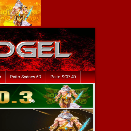
D
Paito Sydney 6D
Paito SGP 4D