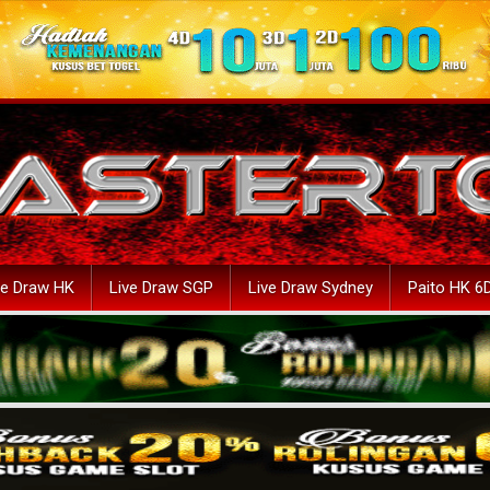
ve Draw HK
Live Draw SGP
Live Draw Sydney
Paito HK 6