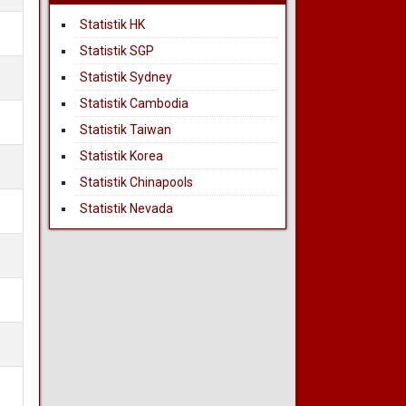
Statistik HK
Statistik SGP
Statistik Sydney
Statistik Cambodia
Statistik Taiwan
Statistik Korea
Statistik Chinapools
Statistik Nevada