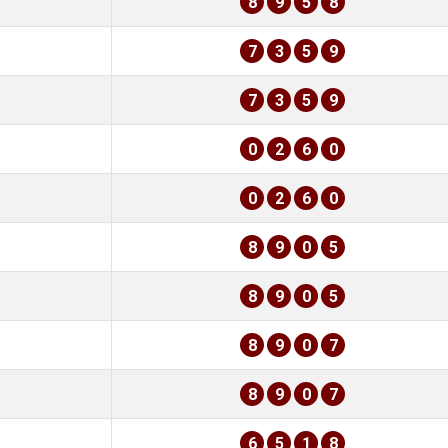
8
9
5
8
7
3
5
9
7
3
5
9
0
2
6
0
0
2
6
0
8
9
0
5
8
9
0
5
8
9
0
7
8
9
0
7
6
5
1
8