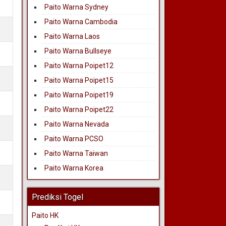
Paito Warna Sydney
Paito Warna Cambodia
Paito Warna Laos
Paito Warna Bullseye
Paito Warna Poipet12
Paito Warna Poipet15
Paito Warna Poipet19
Paito Warna Poipet22
Paito Warna Nevada
Paito Warna PCSO
Paito Warna Taiwan
Paito Warna Korea
Prediksi Togel
Paito HK