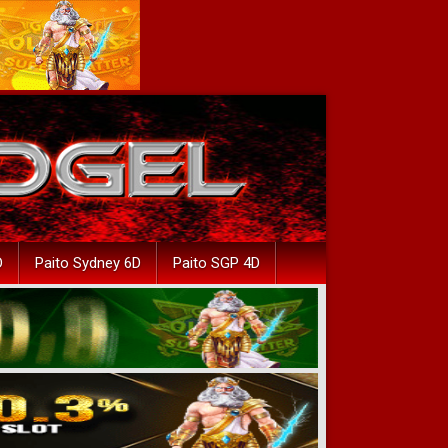
D
Paito Sydney 6D
Paito SGP 4D