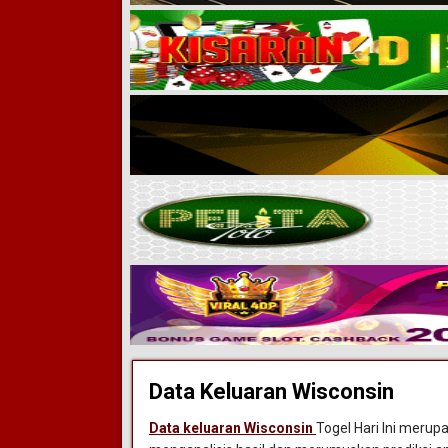
Data Keluaran Wisconsin
Data keluaran Wisconsin
Togel Hari Ini merup