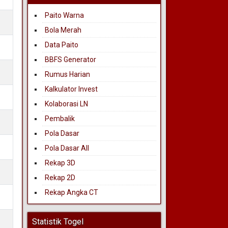
Paito Warna
Bola Merah
Data Paito
BBFS Generator
Rumus Harian
Kalkulator Invest
Kolaborasi LN
Pembalik
Pola Dasar
Pola Dasar All
Rekap 3D
Rekap 2D
Rekap Angka CT
Statistik Togel