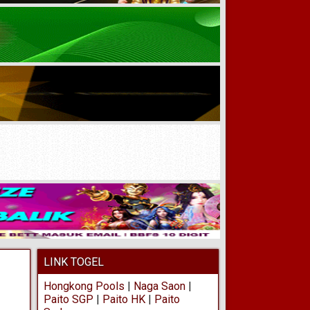
LINK TOGEL
Hongkong Pools
|
Naga Saon
|
Paito SGP
|
Paito HK
|
Paito