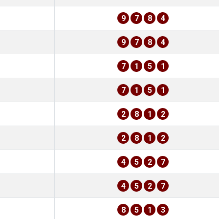
9
7
8
4
9
7
8
4
7
1
5
1
7
1
5
1
2
8
1
2
2
8
1
2
4
5
2
7
4
5
2
7
8
5
1
3