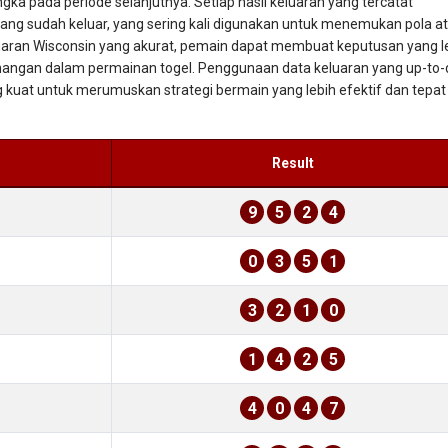
ka pada periode selanjutnya. Setiap hasil keluaran yang tercatat
g sudah keluar, yang sering kali digunakan untuk menemukan pola a
uaran Wisconsin yang akurat, pemain dapat membuat keputusan yang l
angan dalam permainan togel. Penggunaan data keluaran yang up-to-
 kuat untuk merumuskan strategi bermain yang lebih efektif dan tepat
Result
9
5
2
4
0
3
5
1
3
2
1
0
1
4
2
5
4
0
4
7