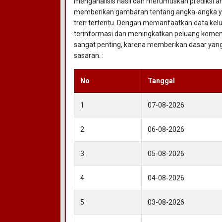
menganalisis hasil dan merumuskan prediksi ang
memberikan gambaran tentang angka-angka yan
tren tertentu. Dengan memanfaatkan data kel
terinformasi dan meningkatkan peluang kemen
sangat penting, karena memberikan dasar yang
sasaran. :
No
Tanggal
1
07-08-2026
2
06-08-2026
3
05-08-2026
4
04-08-2026
5
03-08-2026