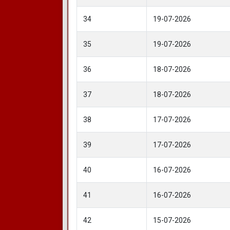
34
19-07-2026
35
19-07-2026
36
18-07-2026
37
18-07-2026
38
17-07-2026
39
17-07-2026
40
16-07-2026
41
16-07-2026
42
15-07-2026