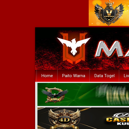
Home
Paito Warna
Data Togel
Li