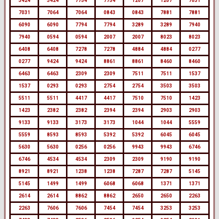
3424
3424
7754
7754
1207
1207
7031
7031
7064
7064
0843
0843
7881
7881
6090
6090
7794
7794
3289
3289
7940
7940
0594
0594
2007
2007
8023
8023
6408
6408
7278
7278
4884
4884
0277
0277
9424
9424
8861
8861
8460
8460
6463
6463
2309
2309
7511
7511
1537
1537
0293
0293
2754
2754
3503
3503
5511
5511
4417
4417
7510
7510
1423
1423
2382
2382
2394
2394
2903
2903
9133
9133
3173
3173
1044
1044
5559
5559
8593
8593
5392
5392
6045
6045
5630
5630
0256
0256
9943
9943
6746
6746
4534
4534
2309
2309
9190
9190
8921
8921
1238
1238
7287
7287
5145
5145
1499
1499
6068
6068
1371
1371
2614
2614
8862
8862
2650
2650
2263
2263
7606
7606
7454
7454
3253
3253