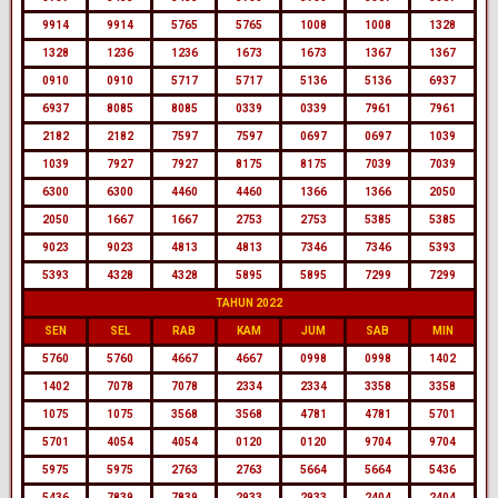
9914
9914
5765
5765
1008
1008
1328
1328
1236
1236
1673
1673
1367
1367
0910
0910
5717
5717
5136
5136
6937
6937
8085
8085
0339
0339
7961
7961
2182
2182
7597
7597
0697
0697
1039
1039
7927
7927
8175
8175
7039
7039
6300
6300
4460
4460
1366
1366
2050
2050
1667
1667
2753
2753
5385
5385
9023
9023
4813
4813
7346
7346
5393
5393
4328
4328
5895
5895
7299
7299
TAHUN 2022
SEN
SEL
RAB
KAM
JUM
SAB
MIN
5760
5760
4667
4667
0998
0998
1402
1402
7078
7078
2334
2334
3358
3358
1075
1075
3568
3568
4781
4781
5701
5701
4054
4054
0120
0120
9704
9704
5975
5975
2763
2763
5664
5664
5436
5436
7839
7839
2933
2933
2404
2404