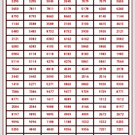
3295
3295
3045
3045
7079
7079
3650
3650
7811
7811
5178
5178
6260
6260
8793
8793
8663
8663
8140
8140
1144
1144
3588
3588
3100
3100
4615
4615
5483
5483
8732
8732
3930
3930
2121
2121
0382
0382
6162
6162
3082
3082
6383
6383
4105
4105
5860
5860
0984
0984
0118
0118
8183
8183
1983
1983
5114
5114
4276
4276
5861
5861
7564
7564
8818
8818
4549
4549
2978
2978
3443
3443
3090
3090
2516
2516
1410
1410
5271
5271
0863
0863
9330
9330
7386
7386
9477
9477
9739
9739
8771
8771
1611
1611
4589
4589
1512
1512
2584
2584
9088
9088
4166
4166
8197
8197
9895
9895
4909
4909
2672
2672
9096
9096
1188
1188
1532
1532
0255
0255
4843
4843
9356
9356
7231
7231