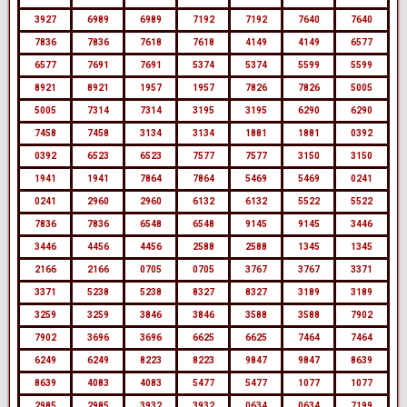
3927
6989
6989
7192
7192
7640
7640
7836
7836
7618
7618
4149
4149
6577
6577
7691
7691
5374
5374
5599
5599
8921
8921
1957
1957
7826
7826
5005
5005
7314
7314
3195
3195
6290
6290
7458
7458
3134
3134
1881
1881
0392
0392
6523
6523
7577
7577
3150
3150
1941
1941
7864
7864
5469
5469
0241
0241
2960
2960
6132
6132
5522
5522
7836
7836
6548
6548
9145
9145
3446
3446
4456
4456
2588
2588
1345
1345
2166
2166
0705
0705
3767
3767
3371
3371
5238
5238
8327
8327
3189
3189
3259
3259
3846
3846
3588
3588
7902
7902
3696
3696
6625
6625
7464
7464
6249
6249
8223
8223
9847
9847
8639
8639
4083
4083
5477
5477
1077
1077
2985
2985
3932
3932
0634
0634
7199