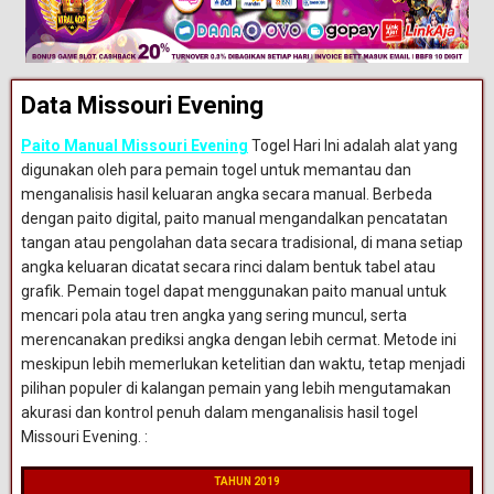
Data Missouri Evening
Paito Manual Missouri Evening
Togel Hari Ini adalah alat yang
digunakan oleh para pemain togel untuk memantau dan
menganalisis hasil keluaran angka secara manual. Berbeda
dengan paito digital, paito manual mengandalkan pencatatan
tangan atau pengolahan data secara tradisional, di mana setiap
angka keluaran dicatat secara rinci dalam bentuk tabel atau
grafik. Pemain togel dapat menggunakan paito manual untuk
mencari pola atau tren angka yang sering muncul, serta
merencanakan prediksi angka dengan lebih cermat. Metode ini
meskipun lebih memerlukan ketelitian dan waktu, tetap menjadi
pilihan populer di kalangan pemain yang lebih mengutamakan
akurasi dan kontrol penuh dalam menganalisis hasil togel
Missouri Evening. :
TAHUN 2019