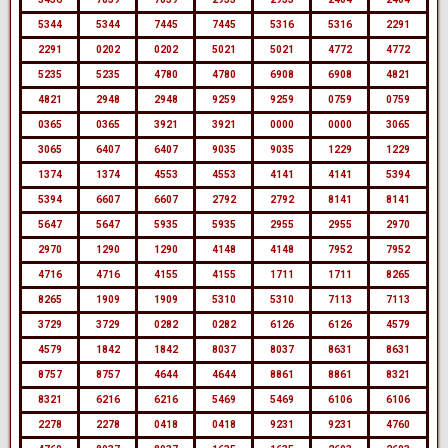
5344
5344
7445
7445
5316
5316
2291
2291
0202
0202
5021
5021
4772
4772
5235
5235
4780
4780
6908
6908
4821
4821
2948
2948
9259
9259
0759
0759
0365
0365
3921
3921
0000
0000
3065
3065
6407
6407
9035
9035
1229
1229
1374
1374
4553
4553
4141
4141
5394
5394
6607
6607
2792
2792
8141
8141
5647
5647
5935
5935
2955
2955
2970
2970
1290
1290
4148
4148
7952
7952
4716
4716
4155
4155
1711
1711
8265
8265
1909
1909
5310
5310
7113
7113
3729
3729
0282
0282
6126
6126
4579
4579
1842
1842
8037
8037
8631
8631
8757
8757
4644
4644
8861
8861
8321
8321
6216
6216
5469
5469
6106
6106
2278
2278
0418
0418
9231
9231
4760