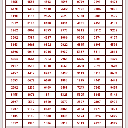
9555
9555
4593
4593
0799
0799
6478
6478
9310
9310
7502
7502
9806
9806
1198
1198
2625
2625
5388
5388
7572
7572
8180
8180
4031
4031
4159
4159
0862
0862
8773
8773
5812
5812
3202
3202
4387
4387
8006
8006
0174
0174
3663
3663
0822
0822
6895
6895
6596
6596
0016
0016
5937
5937
3811
3811
4564
4564
7963
7963
6605
6605
2427
2427
0510
0510
4660
4660
7628
7628
4457
4457
0497
0497
3119
3119
0653
0653
6678
6678
1895
1895
4441
4441
2202
2202
6409
6409
7243
7243
8455
8455
1871
1871
5325
5325
5143
5143
2597
2597
0570
0570
2307
2307
5907
5907
0132
0132
3863
3863
1071
1071
9185
9185
1838
1838
5824
5824
5022
5022
1386
1386
5319
5319
4927
4927