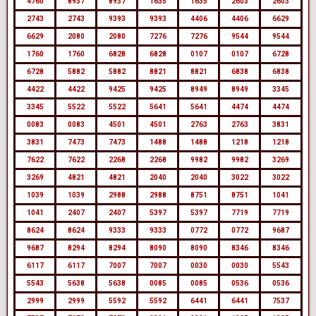
4760
8937
8937
1635
1635
2603
2603
2743
2743
9393
9393
4406
4406
6629
6629
2080
2080
7276
7276
9544
9544
1760
1760
6828
6828
0107
0107
6728
6728
5882
5882
8821
8821
6838
6838
4422
4422
9425
9425
8949
8949
3345
3345
5522
5522
5641
5641
4474
4474
0083
0083
4501
4501
2763
2763
3831
3831
7473
7473
1488
1488
1218
1218
7622
7622
2268
2268
9982
9982
3269
3269
4821
4821
2040
2040
3022
3022
1039
1039
2988
2988
8751
8751
1041
1041
2407
2407
5397
5397
7719
7719
8624
8624
9333
9333
0772
0772
9687
9687
8294
8294
8090
8090
8346
8346
6117
6117
7007
7007
0030
0030
5543
5543
5638
5638
0085
0085
0536
0536
2999
2999
5592
5592
6441
6441
7537