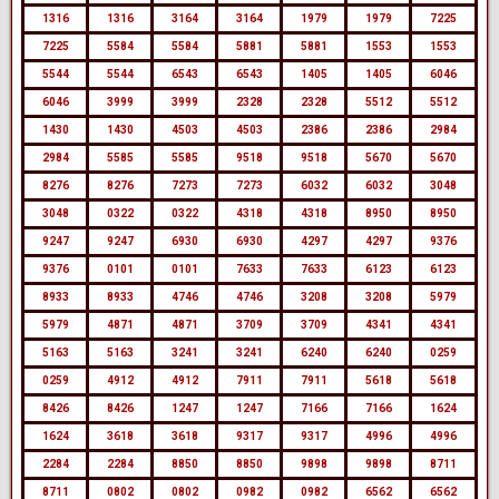
1316
1316
3164
3164
1979
1979
7225
7225
5584
5584
5881
5881
1553
1553
5544
5544
6543
6543
1405
1405
6046
6046
3999
3999
2328
2328
5512
5512
1430
1430
4503
4503
2386
2386
2984
2984
5585
5585
9518
9518
5670
5670
8276
8276
7273
7273
6032
6032
3048
3048
0322
0322
4318
4318
8950
8950
9247
9247
6930
6930
4297
4297
9376
9376
0101
0101
7633
7633
6123
6123
8933
8933
4746
4746
3208
3208
5979
5979
4871
4871
3709
3709
4341
4341
5163
5163
3241
3241
6240
6240
0259
0259
4912
4912
7911
7911
5618
5618
8426
8426
1247
1247
7166
7166
1624
1624
3618
3618
9317
9317
4996
4996
2284
2284
8850
8850
9898
9898
8711
8711
0802
0802
0982
0982
6562
6562