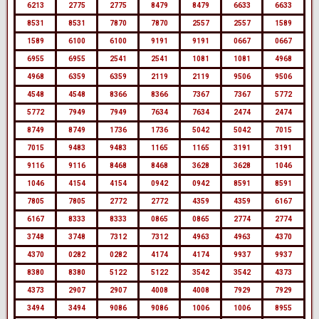
6213
2775
2775
8479
8479
6633
6633
8531
8531
7870
7870
2557
2557
1589
1589
6100
6100
9191
9191
0667
0667
6955
6955
2541
2541
1081
1081
4968
4968
6359
6359
2119
2119
9506
9506
4548
4548
8366
8366
7367
7367
5772
5772
7949
7949
7634
7634
2474
2474
8749
8749
1736
1736
5042
5042
7015
7015
9483
9483
1165
1165
3191
3191
9116
9116
8468
8468
3628
3628
1046
1046
4154
4154
0942
0942
8591
8591
7805
7805
2772
2772
4359
4359
6167
6167
8333
8333
0865
0865
2774
2774
3748
3748
7312
7312
4963
4963
4370
4370
0282
0282
4174
4174
9937
9937
8380
8380
5122
5122
3542
3542
4373
4373
2907
2907
4008
4008
7929
7929
3494
3494
9086
9086
1006
1006
8955