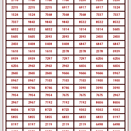
2716
1160
1160
1160
3250
3250
3250
2215
2215
2215
6917
6917
6917
1524
1524
1524
7568
7568
7568
7337
7337
7337
9843
9843
9843
8532
8532
8532
6032
6032
6032
1014
1014
1014
5605
5605
5605
2093
2093
2093
2450
2450
2450
0408
0408
0408
6847
6847
6847
1610
1610
1610
2378
2378
2378
0939
0939
0939
7297
7297
7297
6256
6256
6256
2963
2963
2963
6656
6656
6656
2665
2665
2665
9666
9666
9666
0967
0967
0967
7103
7103
7103
1900
1900
1900
8746
8746
8746
3090
3090
3090
7954
7954
7954
7675
7675
7675
2967
2967
2967
7192
7192
7192
8656
8656
8656
8723
8723
8723
9302
9302
9302
5855
5855
5855
6833
6833
6833
0197
0197
0197
2119
2119
2119
6498
6498