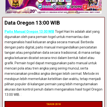
Data Oregon 13:00 WIB
Paito Manual Oregon 13:00 WIB
Togel Hari Ini adalah alat yang
digunakan oleh para pemain togel untuk memantau dan
menganalisis hasil keluaran angka secara manual. Berbeda
dengan paito digital, paito manual mengandalkan pencatatan
tangan atau pengolahan data secara tradisional, di mana setiap
angka keluaran dicatat secara rinci dalam bentuk tabel atau
grafik. Pemain togel dapat menggunakan paito manual untuk
mencari pola atau tren angka yang sering muncul, serta
merencanakan prediksi angka dengan lebih cermat. Metode ini
meskipun lebih memerlukan ketelitian dan waktu, tetap menjadi
pilihan populer di kalangan pemain yang lebih mengutamakan
akurasi dan kontrol penuh dalam menganalisis hasil togel Oregon
13:00 WIB. :
TAHUN 2018