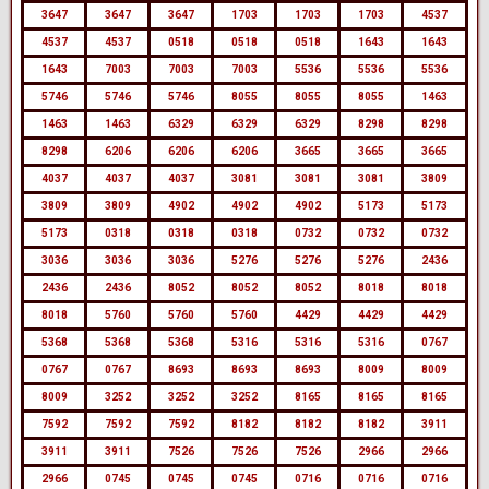
3647
3647
3647
1703
1703
1703
4537
4537
4537
0518
0518
0518
1643
1643
1643
7003
7003
7003
5536
5536
5536
5746
5746
5746
8055
8055
8055
1463
1463
1463
6329
6329
6329
8298
8298
8298
6206
6206
6206
3665
3665
3665
4037
4037
4037
3081
3081
3081
3809
3809
3809
4902
4902
4902
5173
5173
5173
0318
0318
0318
0732
0732
0732
3036
3036
3036
5276
5276
5276
2436
2436
2436
8052
8052
8052
8018
8018
8018
5760
5760
5760
4429
4429
4429
5368
5368
5368
5316
5316
5316
0767
0767
0767
8693
8693
8693
8009
8009
8009
3252
3252
3252
8165
8165
8165
7592
7592
7592
8182
8182
8182
3911
3911
3911
7526
7526
7526
2966
2966
2966
0745
0745
0745
0716
0716
0716