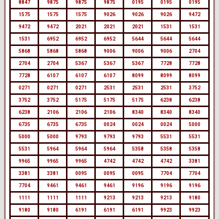
8847
9875
9875
9875
0195
0195
0195
1575
1575
1575
9026
9026
9026
9472
9472
9472
2021
2021
2021
1531
1531
1531
6952
6952
6952
5644
5644
5644
5868
5868
5868
9006
9006
9006
2704
2704
2704
5367
5367
5367
7728
7728
7728
6107
6107
6107
8099
8099
8099
0271
0271
0271
2531
2531
2531
3752
3752
3752
5175
5175
5175
6238
6238
6238
2106
2106
2106
8340
8340
8340
6735
6735
6735
0024
0024
0024
5000
5000
5000
9793
9793
9793
5531
5531
5531
5964
5964
5964
5358
5358
5358
9965
9965
9965
4742
4742
4742
3381
3381
3381
0095
0095
0095
7704
7704
7704
9461
9461
9461
9196
9196
9196
1111
1111
1111
9213
9213
9213
9180
9180
9180
6191
6191
6191
9923
9923