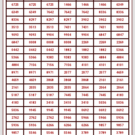
6725
6725
6725
1466
1466
1466
6349
6349
6349
7642
7642
7642
8336
8336
8336
8297
8297
8297
3902
3902
3902
3513
3513
3513
7431
7431
7431
9093
9093
9093
9904
9904
9904
6847
6847
6847
0008
0008
0008
2269
2269
2269
0442
0442
0442
1882
1882
1882
5366
5366
5366
9383
9383
9383
4884
4884
4884
7156
7156
7156
4101
4101
4101
8971
8971
8971
2077
2077
2077
4659
4659
4659
3868
3868
3868
2161
2161
2161
2035
2035
2035
2064
2064
2064
5187
5187
5187
7445
7445
7445
4183
4183
4183
3410
3410
3410
5036
5036
5036
9945
9945
9945
0692
0692
0692
2762
2762
2762
5966
5966
5966
5936
5936
5936
6266
6266
6266
9857
9857
9857
5546
5546
5546
3789
3789
3789