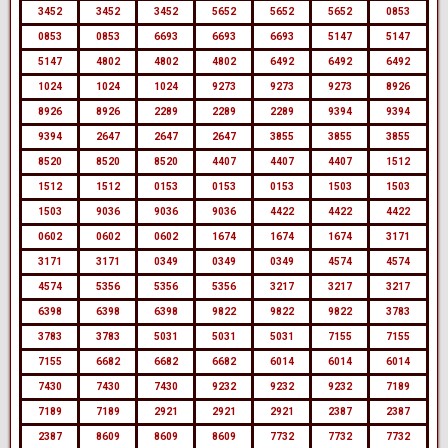
3452
3452
3452
5652
5652
5652
0853
0853
0853
6693
6693
6693
5147
5147
5147
4802
4802
4802
6492
6492
6492
1024
1024
1024
9273
9273
9273
8926
8926
8926
2289
2289
2289
9394
9394
9394
2647
2647
2647
3855
3855
3855
8520
8520
8520
4407
4407
4407
1512
1512
1512
0153
0153
0153
1503
1503
1503
9036
9036
9036
4422
4422
4422
0602
0602
0602
1674
1674
1674
3171
3171
3171
0349
0349
0349
4574
4574
4574
5356
5356
5356
3217
3217
3217
6398
6398
6398
9822
9822
9822
3783
3783
3783
5031
5031
5031
7155
7155
7155
6682
6682
6682
6014
6014
6014
7430
7430
7430
9232
9232
9232
7189
7189
7189
2921
2921
2921
2387
2387
2387
8609
8609
8609
7732
7732
7732