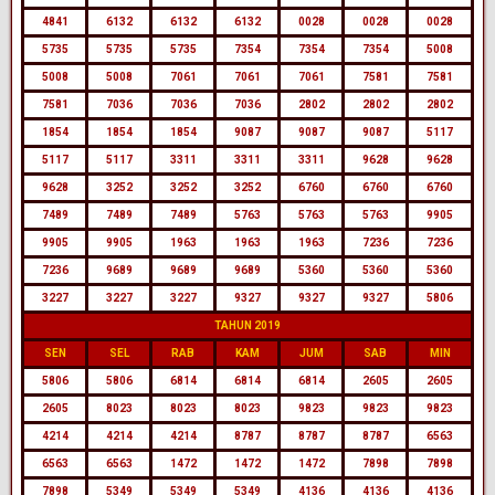
4841
6132
6132
6132
0028
0028
0028
5735
5735
5735
7354
7354
7354
5008
5008
5008
7061
7061
7061
7581
7581
7581
7036
7036
7036
2802
2802
2802
1854
1854
1854
9087
9087
9087
5117
5117
5117
3311
3311
3311
9628
9628
9628
3252
3252
3252
6760
6760
6760
7489
7489
7489
5763
5763
5763
9905
9905
9905
1963
1963
1963
7236
7236
7236
9689
9689
9689
5360
5360
5360
3227
3227
3227
9327
9327
9327
5806
TAHUN 2019
SEN
SEL
RAB
KAM
JUM
SAB
MIN
5806
5806
6814
6814
6814
2605
2605
2605
8023
8023
8023
9823
9823
9823
4214
4214
4214
8787
8787
8787
6563
6563
6563
1472
1472
1472
7898
7898
7898
5349
5349
5349
4136
4136
4136