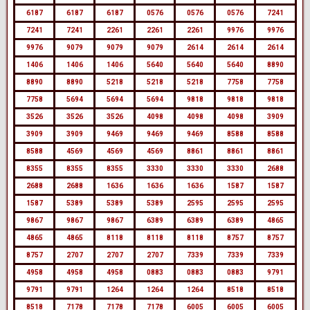
6187
6187
6187
0576
0576
0576
7241
7241
7241
2261
2261
2261
9976
9976
9976
9079
9079
9079
2614
2614
2614
1406
1406
1406
5640
5640
5640
8890
8890
8890
5218
5218
5218
7758
7758
7758
5694
5694
5694
9818
9818
9818
3526
3526
3526
4098
4098
4098
3909
3909
3909
9469
9469
9469
8588
8588
8588
4569
4569
4569
8861
8861
8861
8355
8355
8355
3330
3330
3330
2688
2688
2688
1636
1636
1636
1587
1587
1587
5389
5389
5389
2595
2595
2595
9867
9867
9867
6389
6389
6389
4865
4865
4865
8118
8118
8118
8757
8757
8757
2707
2707
2707
7339
7339
7339
4958
4958
4958
0883
0883
0883
9791
9791
9791
1264
1264
1264
8518
8518
8518
7178
7178
7178
6005
6005
6005