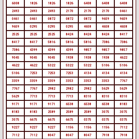
6008
1826
1826
1826
6408
6408
6408
2493
2493
2493
2170
2170
2170
0461
0461
0461
0872
0872
0872
9659
9659
9659
0295
0295
0295
4658
4658
4658
2525
2525
2525
8424
8424
8424
8417
8417
8417
5816
5816
5816
7386
7386
7386
4399
4399
4399
9857
9857
9857
9045
9045
9045
1938
1938
1938
4622
4622
4622
5322
5322
5322
5106
5106
5106
7253
7253
7253
4134
4134
4134
3359
3359
3359
3353
3353
3353
7767
7767
7767
2982
2982
2982
5629
5629
5629
7713
7713
7713
8310
8310
8310
9171
9171
9171
6538
6538
6538
8183
8183
8183
2589
2589
2589
3075
3075
3075
6675
6675
6675
0375
0375
0375
9227
9227
9227
1156
1156
1156
7112
7112
7112
8047
8047
8047
7918
7918