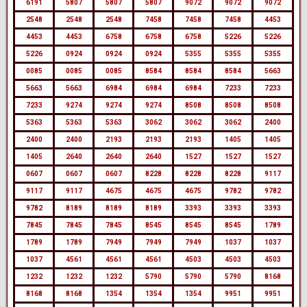
6191
5807
5807
5807
9072
9072
9072
2548
2548
2548
7458
7458
7458
4453
4453
4453
6758
6758
6758
5226
5226
5226
0924
0924
0924
5355
5355
5355
0085
0085
0085
8584
8584
8584
5663
5663
5663
6984
6984
6984
7233
7233
7233
9274
9274
9274
8508
8508
8508
5363
5363
5363
3062
3062
3062
2400
2400
2400
2193
2193
2193
1405
1405
1405
2640
2640
2640
1527
1527
1527
0607
0607
0607
8228
8228
8228
9117
9117
9117
4675
4675
4675
9782
9782
9782
8189
8189
8189
3393
3393
3393
7845
7845
7845
8545
8545
8545
1789
1789
1789
7949
7949
7949
1037
1037
1037
4561
4561
4561
4503
4503
4503
1232
1232
1232
5790
5790
5790
8168
8168
8168
1354
1354
1354
9951
9951