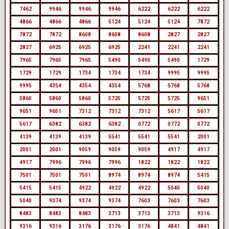
7462
9946
9946
9946
6222
6222
6222
4866
4866
4866
5124
5124
5124
7872
7872
7872
8608
8608
8608
2827
2827
2827
6925
6925
6925
2241
2241
2241
7965
7965
7965
5490
5490
5490
1729
1729
1729
1734
1734
1734
9995
9995
9995
4354
4354
4354
5768
5768
5768
5860
5860
5860
5725
5725
5725
9651
9651
9651
7312
7312
7312
5617
5617
5617
6382
6382
6382
0772
0772
0772
4139
4139
4139
5541
5541
5541
2001
2001
2001
9059
9059
9059
4917
4917
4917
7996
7996
7996
1822
1822
1822
7501
7501
7501
8974
8974
8974
5415
5415
5415
4922
4922
4922
5040
5040
5040
9374
9374
9374
7603
7603
7603
8483
8483
8483
3713
3713
3713
9316
9316
9316
3176
3176
3176
4841
4841