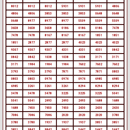
8012
8012
8012
5931
5931
5931
4806
4806
4806
3853
3853
3853
0648
0648
0648
8977
8977
8977
5509
5509
5509
3658
3658
3658
0186
0186
0186
7478
7478
7478
8167
8167
8167
1851
1851
1851
2877
2877
2877
4023
4023
4023
9307
9307
9307
4331
4331
4331
0842
0842
0842
1038
1038
1038
3171
3171
3171
1984
1984
1984
7602
7602
7602
3793
3793
3793
7871
7871
7871
0803
0803
0803
0974
0974
0974
6985
6985
6985
3261
3261
3261
8294
8294
8294
3478
3478
3478
3225
3225
3225
5041
5041
5041
2493
2493
2493
1688
1688
1688
7450
7450
7450
2430
2430
2430
7086
7086
7086
2020
2020
2020
3780
3780
3780
1937
1937
1937
3851
3851
3851
9842
9842
9842
5447
5447
5447