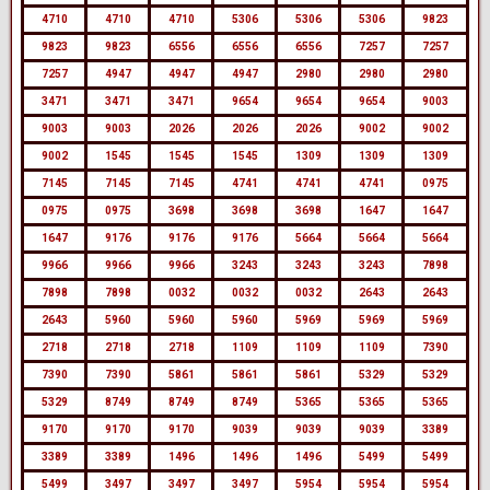
4710
4710
4710
5306
5306
5306
9823
9823
9823
6556
6556
6556
7257
7257
7257
4947
4947
4947
2980
2980
2980
3471
3471
3471
9654
9654
9654
9003
9003
9003
2026
2026
2026
9002
9002
9002
1545
1545
1545
1309
1309
1309
7145
7145
7145
4741
4741
4741
0975
0975
0975
3698
3698
3698
1647
1647
1647
9176
9176
9176
5664
5664
5664
9966
9966
9966
3243
3243
3243
7898
7898
7898
0032
0032
0032
2643
2643
2643
5960
5960
5960
5969
5969
5969
2718
2718
2718
1109
1109
1109
7390
7390
7390
5861
5861
5861
5329
5329
5329
8749
8749
8749
5365
5365
5365
9170
9170
9170
9039
9039
9039
3389
3389
3389
1496
1496
1496
5499
5499
5499
3497
3497
3497
5954
5954
5954