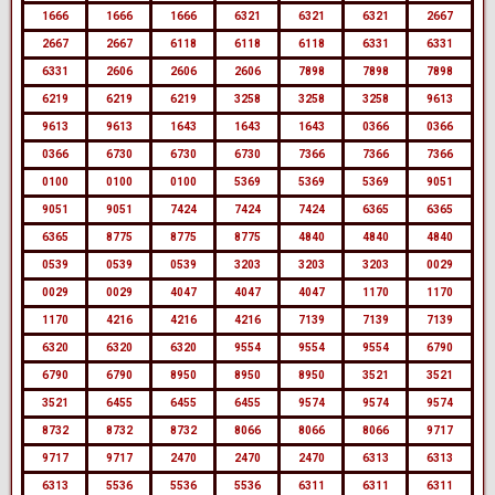
1666
1666
1666
6321
6321
6321
2667
2667
2667
6118
6118
6118
6331
6331
6331
2606
2606
2606
7898
7898
7898
6219
6219
6219
3258
3258
3258
9613
9613
9613
1643
1643
1643
0366
0366
0366
6730
6730
6730
7366
7366
7366
0100
0100
0100
5369
5369
5369
9051
9051
9051
7424
7424
7424
6365
6365
6365
8775
8775
8775
4840
4840
4840
0539
0539
0539
3203
3203
3203
0029
0029
0029
4047
4047
4047
1170
1170
1170
4216
4216
4216
7139
7139
7139
6320
6320
6320
9554
9554
9554
6790
6790
6790
8950
8950
8950
3521
3521
3521
6455
6455
6455
9574
9574
9574
8732
8732
8732
8066
8066
8066
9717
9717
9717
2470
2470
2470
6313
6313
6313
5536
5536
5536
6311
6311
6311