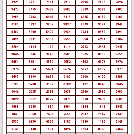
9923
7911
7911
7911
2596
2596
2596
3475
3475
3475
5583
5583
5583
7983
7983
7983
6415
6415
6415
0180
0180
0180
3837
3837
3837
9349
9349
9349
5400
5400
5400
0934
0934
0934
7891
7891
7891
5550
5550
5550
6284
6284
6284
1114
1114
1114
2943
2943
2943
3846
3846
3846
0505
0505
0505
5651
5651
5651
4552
4552
4552
6976
6976
6976
5674
5674
5674
6977
6977
6977
8699
8699
8699
0100
0100
0100
6208
6208
6208
3102
3102
3102
0046
0046
0046
2035
2035
2035
2980
2980
2980
8022
8022
8022
9870
9870
9870
9688
9688
9688
1884
1884
1884
1845
1845
1845
7658
7658
7658
2947
2947
2947
6530
6530
6530
1180
1180
1180
0148
0148
0148
1894
1894
1894
0366
0366