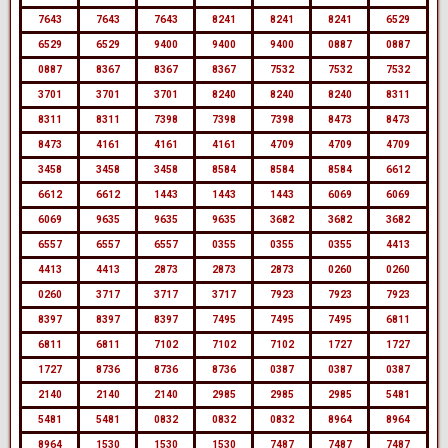
7643
7643
7643
8241
8241
8241
6529
6529
6529
9400
9400
9400
0887
0887
0887
8367
8367
8367
7532
7532
7532
3701
3701
3701
8240
8240
8240
8311
8311
8311
7398
7398
7398
8473
8473
8473
4161
4161
4161
4709
4709
4709
3458
3458
3458
8584
8584
8584
6612
6612
6612
1443
1443
1443
6069
6069
6069
9635
9635
9635
3682
3682
3682
6557
6557
6557
0355
0355
0355
4413
4413
4413
2873
2873
2873
0260
0260
0260
3717
3717
3717
7923
7923
7923
8397
8397
8397
7495
7495
7495
6811
6811
6811
7102
7102
7102
1727
1727
1727
8736
8736
8736
0387
0387
0387
2140
2140
2140
2985
2985
2985
5481
5481
5481
0832
0832
0832
8964
8964
8964
1530
1530
1530
7487
7487
7487