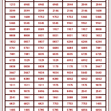
1213
6965
6965
6965
2044
2044
2044
3599
3599
3599
2146
2146
2146
1608
1608
1608
9752
9752
9752
5465
5465
5465
5545
5545
5545
9961
9961
9961
0589
0589
0589
1957
1957
1957
8808
8808
8808
0031
0031
0031
1832
1832
1832
0837
0837
0837
6244
6244
6244
0761
0761
0761
6684
6684
6684
7481
7481
7481
6535
6535
6535
6725
6725
6725
1529
1529
1529
6992
6992
6992
0838
0838
0838
1170
1170
1170
3667
3667
3667
9034
9034
9034
5643
5643
5643
8280
8280
8280
6062
6062
6062
1511
1511
1511
1975
1975
1975
9870
9870
9870
8496
8496
8496
2541
2541
2541
1861
1861
1861
3088
3088
3088
6821
6821
6821
7753
7753
7753
1405
1405
1405
5785
5785
5785
6056
6056