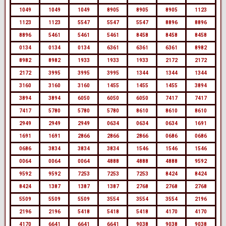
1049
1049
1049
8905
8905
8905
1123
1123
1123
5547
5547
5547
8896
8896
8896
5461
5461
5461
8458
8458
8458
0134
0134
0134
6361
6361
6361
8982
8982
8982
1933
1933
1933
2172
2172
2172
3995
3995
3995
1344
1344
1344
3160
3160
3160
1455
1455
1455
3894
3894
3894
6050
6050
6050
7417
7417
7417
5780
5780
5780
8610
8610
8610
2949
2949
2949
0634
0634
0634
1691
1691
1691
2866
2866
2866
0686
0686
0686
3834
3834
3834
1546
1546
1546
0064
0064
0064
4888
4888
4888
9592
9592
9592
7253
7253
7253
8424
8424
8424
1387
1387
1387
2768
2768
2768
5509
5509
5509
3554
3554
3554
2196
2196
2196
5418
5418
5418
4170
4170
4170
6641
6641
6641
9038
9038
9038