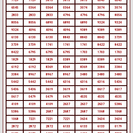
7729
7729
3875
3875
3875
6545
6545
6545
0364
0364
0364
3074
3074
3074
2833
2833
2833
4796
4796
4796
8056
8056
8056
6890
6890
6890
9324
9324
9324
4096
4096
4096
9389
9389
9389
6130
6130
6130
8843
8843
8843
3739
3739
3739
1741
1741
1741
8422
8422
8422
6795
6795
6795
1703
1703
1703
1829
1829
1829
0389
0389
0389
6192
6192
6192
8369
8369
8369
3384
3384
3384
8967
8967
8967
3480
3480
3480
5442
5442
5442
6316
6316
6316
5436
5436
5436
3619
3619
3619
0617
0617
0617
0479
0479
0479
4535
4535
4535
4109
4109
4109
2637
2637
2637
5386
5386
5386
2687
2687
2687
1068
1068
1068
7221
7221
7221
3634
3634
3634
2872
2872
2872
6133
6133
6133
0179