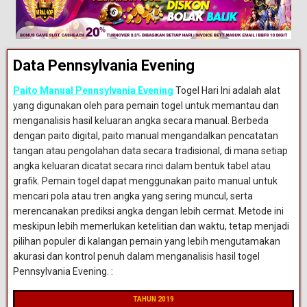
Data Pennsylvania Evening
Paito Manual Pennsylvania Evening
Togel Hari Ini adalah alat
yang digunakan oleh para pemain togel untuk memantau dan
menganalisis hasil keluaran angka secara manual. Berbeda
dengan paito digital, paito manual mengandalkan pencatatan
tangan atau pengolahan data secara tradisional, di mana setiap
angka keluaran dicatat secara rinci dalam bentuk tabel atau
grafik. Pemain togel dapat menggunakan paito manual untuk
mencari pola atau tren angka yang sering muncul, serta
merencanakan prediksi angka dengan lebih cermat. Metode ini
meskipun lebih memerlukan ketelitian dan waktu, tetap menjadi
pilihan populer di kalangan pemain yang lebih mengutamakan
akurasi dan kontrol penuh dalam menganalisis hasil togel
Pennsylvania Evening. :
TAHUN 2019