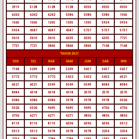
2919
5128
5128
5128
0550
0550
0550
6242
6242
6242
5386
5386
5386
1565
1565
1565
1305
1305
1305
5934
5934
5934
4587
4587
4587
5737
5737
5737
3610
3610
3610
6335
6335
6335
7721
7721
7721
3860
3860
3860
7168
7168
TAHUN 2021
SEN
SEL
RAB
KAM
JUM
SAB
MIN
7168
5249
5249
5249
5657
5657
5657
3772
3772
3772
5432
5432
5432
6521
6521
6521
0349
0349
0349
8084
8084
8084
4318
4318
4318
2570
2570
2570
0386
0386
0386
3978
3978
3978
5026
5026
5026
9695
9695
9695
4736
4736
4736
6271
6271
6271
4836
4836
4836
8110
8110
8110
6596
6596
6596
5012
5012
5012
3078
3078
3078
2234
2234
2234
7789
7789
7789
1393
1393
1393