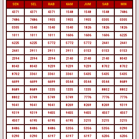
SEN
SEL
RAB
KAM
JUM
SAB
MIN
4371
4371
4371
1548
1548
1548
7486
7486
7486
1955
1955
1955
0305
0305
0305
1540
1540
1540
1826
1826
1826
1011
1011
1011
1606
1606
1606
6225
6225
6225
5772
5772
5772
2441
2441
2441
3911
3911
3911
0153
0153
0153
2394
2394
2394
2140
2140
2140
8043
8043
8043
9239
9239
9239
8702
8702
8702
3361
3361
3361
5435
5435
5435
6699
6699
6699
0544
0544
0544
8689
8689
8689
1335
1335
1335
8802
8802
8802
5749
5749
5749
7776
7776
7776
9041
9041
9041
8269
8269
8269
9319
9319
9319
9455
9455
9455
4507
4507
4507
6195
6195
6195
3215
3215
3215
8486
8486
8486
5356
5356
5356
0290
0290
0290
6197
6197
6197
6206
6206