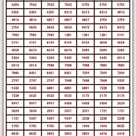
6206
7562
7562
7562
0755
0755
0755
0255
0255
0255
8212
8212
8212
4816
4816
4816
6857
6857
6857
2759
2759
2759
0824
0824
0824
8472
8472
8472
7983
7983
7983
1281
1281
1281
3191
3191
3191
8159
8159
8159
4558
4558
4558
8674
8674
8674
3089
3089
3089
9264
9264
9264
9443
9443
9443
6914
6914
6914
7988
7988
7988
7880
7880
7880
8401
8401
8401
7309
7309
7309
2747
2747
2747
7668
7668
7668
9243
9243
9243
6881
6881
6881
7228
7228
7228
0023
0023
0023
3173
3173
3173
8997
8997
8997
0458
0458
0458
2624
2624
2624
2331
2331
2331
1721
1721
1721
9247
9247
9247
2228
2228
2228
9705
9705
9705
1696
1696
1696
8825
8825
8825
3853
3853
3853
6418
6418