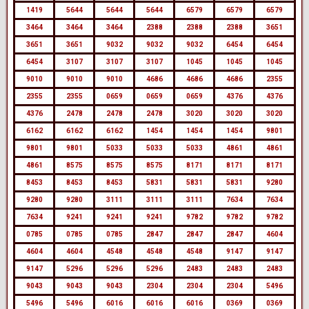
1419
5644
5644
5644
6579
6579
6579
3464
3464
3464
2388
2388
2388
3651
3651
3651
9032
9032
9032
6454
6454
6454
3107
3107
3107
1045
1045
1045
9010
9010
9010
4686
4686
4686
2355
2355
2355
0659
0659
0659
4376
4376
4376
2478
2478
2478
3020
3020
3020
6162
6162
6162
1454
1454
1454
9801
9801
9801
5033
5033
5033
4861
4861
4861
8575
8575
8575
8171
8171
8171
8453
8453
8453
5831
5831
5831
9280
9280
9280
3111
3111
3111
7634
7634
7634
9241
9241
9241
9782
9782
9782
0785
0785
0785
2847
2847
2847
4604
4604
4604
4548
4548
4548
9147
9147
9147
5296
5296
5296
2483
2483
2483
9043
9043
9043
2304
2304
2304
5496
5496
5496
6016
6016
6016
0369
0369