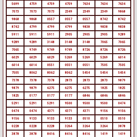
5699
4759
4759
4759
7634
7634
7634
7073
7073
7073
2349
2349
2349
9868
9868
9868
0557
0557
0557
8742
8742
8742
4799
4799
4799
9838
9838
9838
5911
5911
5911
2905
2905
2905
9289
9289
9289
3148
3148
3148
7065
7065
7065
9749
9749
9749
8726
8726
8726
6029
6029
6029
5269
5269
5269
6014
6014
6014
0551
0551
0551
7505
7505
7505
8062
8062
8062
5454
5454
5454
7378
7378
7378
2873
2873
2873
9879
9879
9879
6275
6275
6275
1825
1825
1825
0177
0177
0177
6846
6846
6846
5291
5291
5291
9500
9500
9500
0474
0474
0474
4371
4371
4371
9156
9156
9156
9133
9133
9133
0510
0510
0510
0228
0228
0228
3264
3264
3264
3878
3878
3878
8416
8416
8416
1419
1419