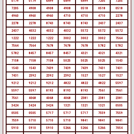
0179
0179
6499
6499
6499
7205
7205
7205
4908
4908
4908
0518
0518
0518
4960
4960
4960
4710
4710
4710
2278
2278
2278
8743
8743
8743
2437
2437
2437
4032
4032
4032
5572
5572
5572
1222
1222
1222
3002
3002
3002
7564
7564
7564
7678
7678
7678
5782
5782
5782
8457
8457
8457
4321
4321
4321
7158
7158
7158
5025
5025
5025
1543
1543
1543
7439
7439
7439
7431
7431
7431
2392
2392
2392
1527
1527
1527
9212
9212
9212
4822
4822
4822
5597
5597
5597
8193
8193
8193
7561
7561
7561
4068
4068
4068
2381
2381
2381
3424
3424
3424
1321
1321
1321
0505
0505
0505
5717
5717
5717
7559
7559
7559
5710
5710
5710
9841
9841
9841
5910
5910
5910
5266
5266
5266
7054