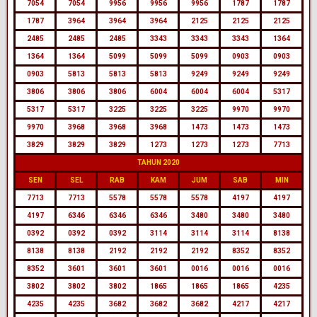
7054
7054
9956
9956
9956
1787
1787
1787
3964
3964
3964
2125
2125
2125
2485
2485
2485
3343
3343
3343
1364
1364
1364
5099
5099
5099
0903
0903
0903
5813
5813
5813
9249
9249
9249
3806
3806
3806
6004
6004
6004
5317
5317
5317
3225
3225
3225
9970
9970
9970
3968
3968
3968
1473
1473
1473
3829
3829
3829
1273
1273
1273
7713
TAHUN 2020
SEN
SEL
RAB
KAM
JUM
SAB
MIN
7713
7713
5578
5578
5578
4197
4197
4197
6346
6346
6346
3480
3480
3480
0392
0392
0392
3114
3114
3114
8138
8138
8138
2192
2192
2192
8352
8352
8352
3601
3601
3601
0016
0016
0016
3802
3802
3802
1865
1865
1865
4235
4235
4235
3682
3682
3682
4217
4217