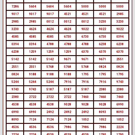
7286
5604
5604
5604
5000
5000
5000
9017
9017
9017
4521
4521
4521
2985
2985
2985
0012
0012
0012
3230
3230
3230
4624
4624
4624
9022
9022
9022
4585
4585
4585
6730
6730
6730
0394
0394
0394
4788
4788
4788
6238
6238
6238
1259
1259
1259
6370
6370
6370
5142
5142
5142
9671
9671
9671
2551
2551
2551
5768
5768
5768
0824
0824
0824
9188
9188
9188
1795
1795
1795
5244
5244
5244
7916
7916
7916
9743
9743
9743
5187
5187
5187
2380
2380
2380
2722
2722
2722
7460
7460
7460
4538
4538
4538
9028
9028
9028
6990
6990
6990
2492
2492
2492
8093
8093
8093
7124
7124
7124
1052
1052
1052
4536
4536
4536
7986
7986
7986
2224
2224
2224
4539
4539
4539
1790
1790