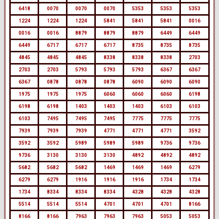
6418
0070
0070
0070
5353
5353
5353
1224
1224
1224
5841
5841
5841
0016
0016
0016
8879
8879
8879
6449
6449
6449
6717
6717
6717
8735
8735
8735
4845
4845
4845
8338
8338
8338
2703
2703
2703
5793
5793
5793
6367
6367
6367
0878
0878
0878
6090
6090
6090
1975
1975
1975
6060
6060
6060
6198
6198
6198
1403
1403
1403
6103
6103
6103
7495
7495
7495
7775
7775
7775
7939
7939
7939
4771
4771
4771
3592
3592
3592
5989
5989
5989
9736
9736
9736
3130
3130
3130
4892
4892
4892
5682
5682
5682
1469
1469
1469
6279
6279
6279
1916
1916
1916
1734
1734
1734
8334
8334
8334
4328
4328
4328
5514
5514
5514
4701
4701
4701
8166
8166
8166
7963
7963
7963
5053
5053