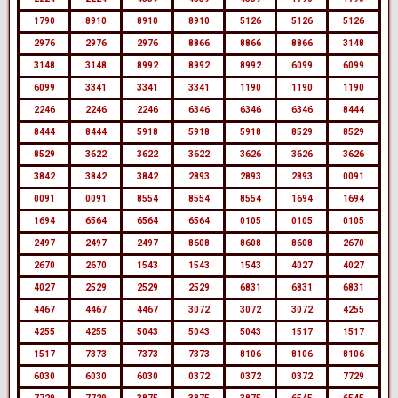
1790
8910
8910
8910
5126
5126
5126
2976
2976
2976
8866
8866
8866
3148
3148
3148
8992
8992
8992
6099
6099
6099
3341
3341
3341
1190
1190
1190
2246
2246
2246
6346
6346
6346
8444
8444
8444
5918
5918
5918
8529
8529
8529
3622
3622
3622
3626
3626
3626
3842
3842
3842
2893
2893
2893
0091
0091
0091
8554
8554
8554
1694
1694
1694
6564
6564
6564
0105
0105
0105
2497
2497
2497
8608
8608
8608
2670
2670
2670
1543
1543
1543
4027
4027
4027
2529
2529
2529
6831
6831
6831
4467
4467
4467
3072
3072
3072
4255
4255
4255
5043
5043
5043
1517
1517
1517
7373
7373
7373
8106
8106
8106
6030
6030
6030
0372
0372
0372
7729