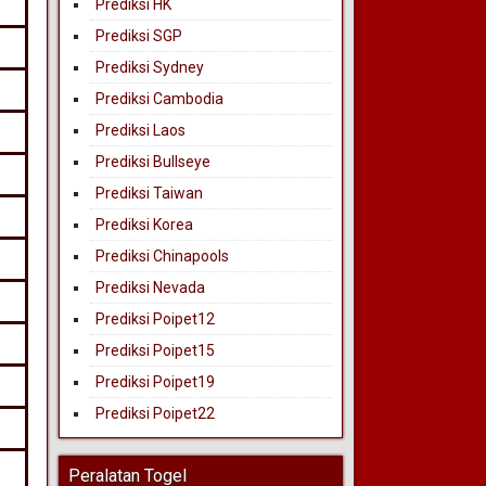
Prediksi HK
Prediksi SGP
Prediksi Sydney
Prediksi Cambodia
Prediksi Laos
Prediksi Bullseye
Prediksi Taiwan
Prediksi Korea
Prediksi Chinapools
Prediksi Nevada
Prediksi Poipet12
Prediksi Poipet15
Prediksi Poipet19
Prediksi Poipet22
Peralatan Togel