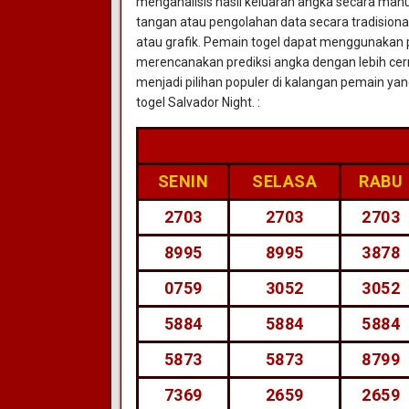
menganalisis hasil keluaran angka secara manu
tangan atau pengolahan data secara tradisional
atau grafik. Pemain togel dapat menggunakan p
merencanakan prediksi angka dengan lebih cerm
menjadi pilihan populer di kalangan pemain ya
togel Salvador Night. :
SENIN
SELASA
RABU
2703
2703
2703
8995
8995
3878
0759
3052
3052
5884
5884
5884
5873
5873
8799
7369
2659
2659