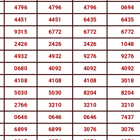
4796
4796
4796
0694
4451
4451
6435
6435
9315
6772
6772
6772
2426
2426
2426
1048
4932
4932
9276
9276
0680
4092
4092
4092
4108
4108
4108
3018
5030
5030
8204
8204
2766
3210
3210
3210
0646
0646
0646
7437
6899
6899
3076
3076