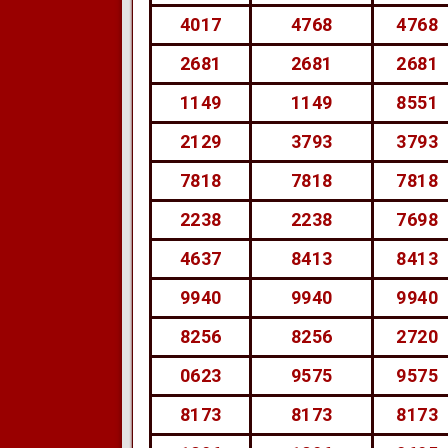
4017
4768
4768
2681
2681
2681
1149
1149
8551
2129
3793
3793
7818
7818
7818
2238
2238
7698
4637
8413
8413
9940
9940
9940
8256
8256
2720
0623
9575
9575
8173
8173
8173