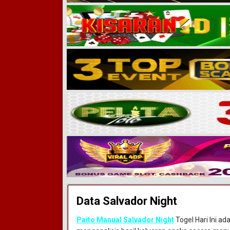
Data Salvador Night
Paito Manual Salvador Night
Togel Hari Ini a