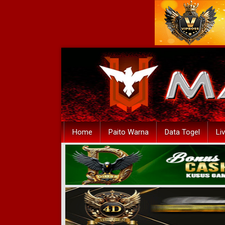
Home
Paito Warna
Data Togel
Li