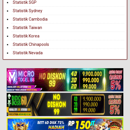
Statistik SGP
Statistik Sydney
Statistik Cambodia
Statistik Taiwan
Statistik Korea
Statistik Chinapools
Statistik Nevada