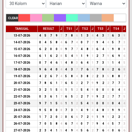
CLEAR
TANGGAL
RESULT
J
TS1
J
TS2
J
TS3
J
TS4
J
13-07-2026
4
5
7
9
7
7
8
6
1
3
4
4
3
7
6
3
9
14-07-2026
0
4
5
8
4
6
7
4
0
7
7
9
4
4
5
7
3
15-07-2026
6
2
0
0
0
9
7
7
4
8
3
6
4
1
9
8
8
16-07-2026
6
1
6
2
8
5
4
9
1
9
1
2
7
9
6
9
6
17-07-2026
0
7
4
6
1
4
8
3
6
4
1
7
3
1
1
4
5
18-07-2026
9
6
4
0
4
4
3
7
7
6
4
7
8
6
2
6
8
19-07-2026
4
2
6
7
4
5
8
4
3
8
2
2
3
5
8
8
7
20-07-2026
7
8
6
1
7
6
5
2
2
7
9
9
2
2
7
7
5
21-07-2026
3
2
1
5
6
1
1
2
5
4
9
0
0
0
0
4
4
22-07-2026
0
3
6
1
7
6
5
2
2
7
9
9
2
2
7
7
5
23-07-2026
9
7
1
5
6
1
1
2
5
4
9
0
0
0
0
4
4
24-07-2026
9
5
8
0
8
7
3
1
4
9
4
4
8
3
9
9
9
25-07-2026
1
7
2
0
2
0
6
6
7
2
9
1
9
1
2
2
4
26-07-2026
7
0
5
8
4
6
7
4
0
7
7
9
4
4
5
7
3
27-07-2026
2
3
4
1
5
4
9
4
5
6
2
7
6
4
0
6
6