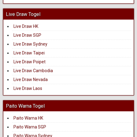
Live Draw Togel
Live Draw HK
Live Draw SGP
Live Draw Sydney
Live Draw Taipei
Live Draw Poipet
Live Draw Cambodia
Live Draw Nevada
Live Draw Laos
Paito Warna Togel
Paito Warna HK
Paito Warna SGP
Paito Warna Sydney