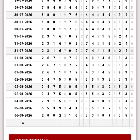
29-07-2026
7
8
4
8
3
4
6
1
0
0
0
7
9
7
5
0
5
29-07-2026
7
8
4
8
3
4
6
1
0
0
0
7
9
7
5
0
5
30-07-2026
8
8
8
1
9
7
6
4
4
4
8
4
9
4
9
4
4
30-07-2026
8
8
8
1
9
7
6
4
4
4
8
4
9
4
9
4
4
30-07-2026
8
8
8
1
9
7
6
4
4
4
8
4
9
4
9
4
4
31-07-2026
2
3
1
6
7
0
2
2
7
4
2
1
5
6
2
4
6
31-07-2026
2
3
1
6
7
0
2
2
7
4
2
1
5
6
2
4
6
31-07-2026
2
3
1
6
7
0
2
2
7
4
2
1
5
6
2
4
6
01-08-2026
2
6
7
1
8
7
2
9
4
3
7
4
5
9
9
3
3
01-08-2026
2
6
7
1
8
7
2
9
4
3
7
4
5
9
9
3
3
01-08-2026
2
6
7
1
8
7
2
9
4
3
7
4
5
9
9
3
3
02-08-2026
0
4
7
5
3
8
5
4
3
5
8
3
2
5
5
3
8
02-08-2026
0
4
7
5
3
8
5
4
3
5
8
3
2
5
5
3
8
02-08-2026
0
4
7
5
3
8
5
4
3
5
8
3
2
5
5
3
8
04-08-2026
7
9
1
5
6
1
1
2
5
4
9
0
0
0
0
4
4
05-08-2026
6
5
3
9
3
4
4
8
5
5
1
7
7
5
0
5
5
06-08-2026
2
0
0
2
2
1
6
7
5
3
8
0
9
9
3
5
8
x