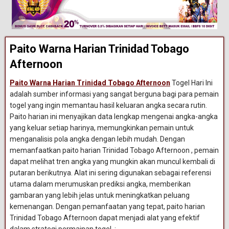
Paito Warna Harian Trinidad Tobago
Afternoon
Paito Warna Harian Trinidad Tobago Afternoon
Togel Hari Ini
adalah sumber informasi yang sangat berguna bagi para pemain
togel yang ingin memantau hasil keluaran angka secara rutin.
Paito harian ini menyajikan data lengkap mengenai angka-angka
yang keluar setiap harinya, memungkinkan pemain untuk
menganalisis pola angka dengan lebih mudah. Dengan
memanfaatkan paito harian Trinidad Tobago Afternoon , pemain
dapat melihat tren angka yang mungkin akan muncul kembali di
putaran berikutnya. Alat ini sering digunakan sebagai referensi
utama dalam merumuskan prediksi angka, memberikan
gambaran yang lebih jelas untuk meningkatkan peluang
kemenangan. Dengan pemanfaatan yang tepat, paito harian
Trinidad Tobago Afternoon dapat menjadi alat yang efektif
dalam strategi permainan togel. :