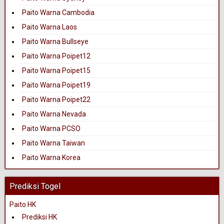
Paito Warna Cambodia
Paito Warna Laos
Paito Warna Bullseye
Paito Warna Poipet12
Paito Warna Poipet15
Paito Warna Poipet19
Paito Warna Poipet22
Paito Warna Nevada
Paito Warna PCSO
Paito Warna Taiwan
Paito Warna Korea
Prediksi Togel
Paito HK
Prediksi HK