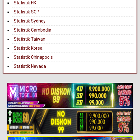
Statistik HK
Statistik SGP
Statistik Sydney
Statistik Cambodia
Statistik Taiwan
Statistik Korea
Statistik Chinapools
Statistik Nevada