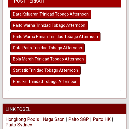
POST TERKAIT
Data Keluaran Trinidad Tobago Afternoon
Paito Warna Trinidad Tobago Afternoon
Paito Warna Harian Trinidad Tobago Afternoon
Data Paito Trinidad Tobago Afternoon
Bola Merah Trinidad Tobago Afternoon
Statistik Trinidad Tobago Afternoon
Prediksi Trinidad Tobago Afternoon
LINK TOGEL
Hongkong Pools
|
Naga Saon
|
Paito SGP
|
Paito HK
|
Paito Sydney