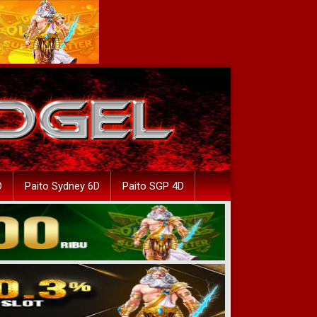
D
Paito Sydney 6D
Paito SGP 4D