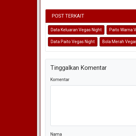
POST TERKAIT
Data Keluaran Vegas Night
Paito Warna 
Data Paito Vegas Night
Bola Merah Vegas
Tinggalkan Komentar
Komentar
Nama