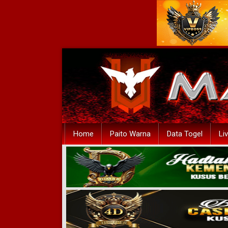
Home
Paito Warna
Data Togel
Li