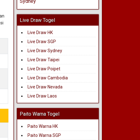
Sydney
nan
Live Draw Togel
si
Live Draw HK
Live Draw SGP
Live Draw Sydney
Live Draw Taipei
Live Draw Poipet
Live Draw Cambodia
Live Draw Nevada
Live Draw Laos
Paito Warna Togel
Paito Warna HK
Paito Warna SGP