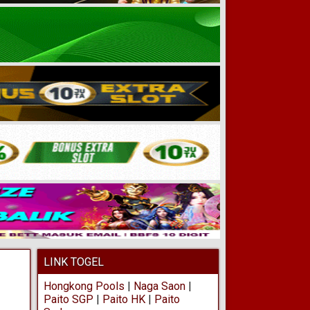
LINK TOGEL
Hongkong Pools
|
Naga Saon
|
Paito SGP
|
Paito HK
|
Paito