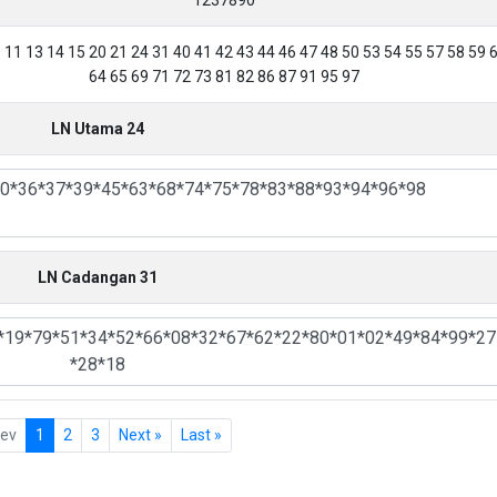
 11 13 14 15 20 21 24 31 40 41 42 43 44 46 47 48 50 53 54 55 57 58 59 
64 65 69 71 72 73 81 82 86 87 91 95 97
LN Utama 24
LN Cadangan 31
rev
1
2
3
Next »
Last »