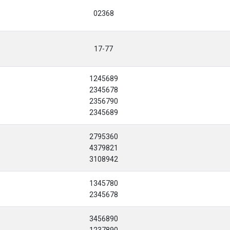
02368
17-77
1245689
2345678
2356790
2345689
2795360
4379821
3108942
1345780
2345678
3456890
1237890