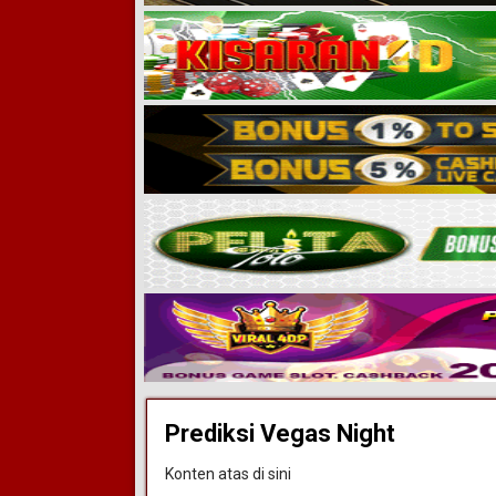
Prediksi Vegas Night
Konten atas di sini